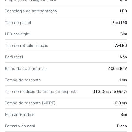
Tec­no­logia de apre­sen­tação
LED
Tipo de painel
Fast IPS
LED bac­klight
Sim
Tipo de re­troi­lu­mi­nação
W-LED
Ecrã táctil
Não
Brilho do ecrã (normal)
400 cd/m²
Tempo de res­posta
1 ms
Tipo de me­dição do tempo de res­posta
GTG (Gray to Gray)
Tempo de res­posta (MPRT)
0,3 ms
Ecrã anti-re­flexo
Sim
For­mato do ecrã
Plano