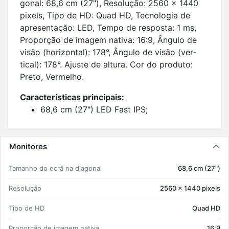
gonal: 68,6 cm (27"), Re­so­lução: 2560 x 1440
pi­xels, Tipo de HD: Quad HD, Tec­no­logia de
apre­sen­tação: LED, Tempo de res­posta: 1 ms,
Pro­porção de imagem na­tiva: 16:9, Ân­gulo de
visão (ho­ri­zontal): 178°, Ân­gulo de visão (ver­
tical): 178°. Ajuste de al­tura. Cor do pro­duto:
Preto, Ver­melho.
Ca­rac­te­rís­ticas prin­ci­pais:
68,6 cm (27") LED Fast IPS;
Quad HD 2560 x 1440 pi­xels 16:9;
260 Hz 1 ms 400 cd/m² 1000:1;
Tec­no­logia livre de cin­ti­lação;
Monitores
F 25 kWh.
Ta­manho do ecrã na di­a­gonal
68,6 cm (27")
Re­so­lução
2560 x 1440 pi­xels
Tipo de HD
Quad HD
Pro­porção de imagem na­tiva
16:9