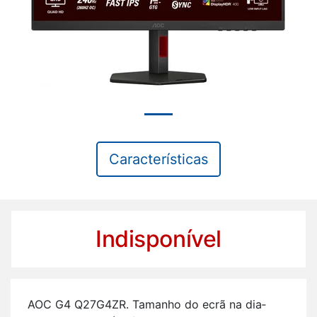
Características
Indisponível
AOC G4 Q27G4ZR. Ta­manho do ecrã na di­a­