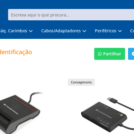
áq. Carimbos
Cabos/Adaptadores
Periféricos
C
dentificação
Partilhar
Conceptronic