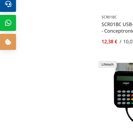
SCR01BC
SCR01BC USB-
- Conceptron
12,38 €
/
10,0
Lifetech