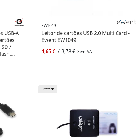
EW1049
tes USB-A
Leitor de cartões USB 2.0 Multi Card -
cartões
Ewent EW1049
 SD /
4,65 €
/
3,78 €
Sem IVA
lash,
Card -
Lifetech