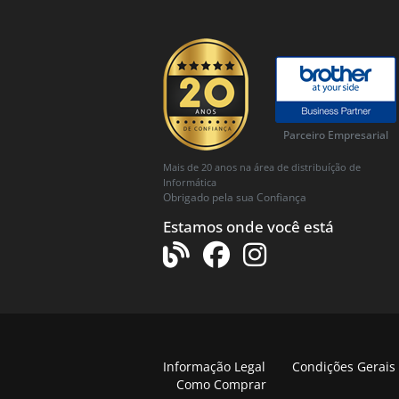
Parceiro Empresarial
Mais de 20 anos na área de distribuíção de
Informática
Obrigado pela sua Confiança
Estamos onde você está
Informação Legal
Condições Gerais
Como Comprar