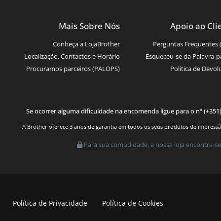
Mais Sobre Nós
Apoio ao Cli
Conheça a LojaBrother
Perguntas Frequentes 
Localização, Contactos e Horário
Esqueceu-se da Palavra-p
Procuramos parceiros (PALOPS)
Política de Devol
Se ocorrer alguma dificuldade na encomenda ligue para o nº (+351
A Brother oferece 3 anos de garantia em todos os seus produtos de impressão.
Para sua comodidade, a nossa loja encontra-se
Política de Privacidade
Política de Cookies