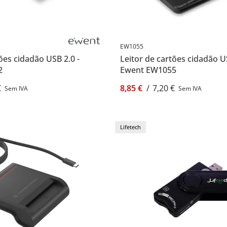
EW1055
ões cidadão USB 2.0 -
Leitor de cartões cidadão U
2
Ewent EW1055
€
8,85 €
/
7,20 €
Sem IVA
Sem IVA
Lifetech