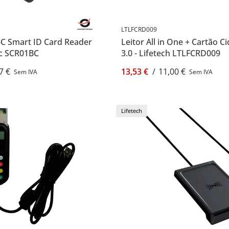
LTLFCRD009
C Smart ID Card Reader
Leitor All in One + Cartão 
ic SCR01BC
3.0 - Lifetech LTLFCRD009
7 €
13,53 €
/
11,00 €
Sem IVA
Sem IVA
Lifetech