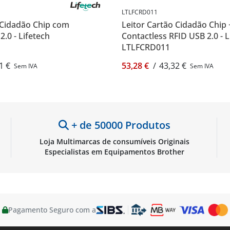
LTLFCRD011
 Cidadão Chip com
Leitor Cartão Cidadão Chip 
.0 - Lifetech
Contactless RFID USB 2.0 - L
LTLFCRD011
1 €
53,28 €
/
43,32 €
Sem IVA
Sem IVA
+ de 50000 Produtos
Loja Multimarcas de consumíveis Originais
Especialistas em Equipamentos Brother
Pagamento Seguro com a