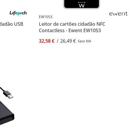
EW1053
Cidadão USB
Leitor de cartões cidadão NFC
Contactless - Ewent EW1053
32,58 €
/
26,49 €
Sem IVA