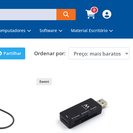
0
omputadores
Software
Material Escritório
Ordenar por:
Partilhar
Ewent