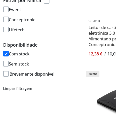
Filtrar por Marca
Ewent
Conceptronic
SCR01B
Leitor de cart
Lifetech
eletrónica 3.0
Alimentado po
Conceptronic
Disponibilidade
12,38 €
/
10,0
Com stock
Sem stock
Brevemente disponível
Ewent
Limpar filtragem