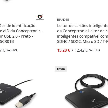
BIAN01B
ões de identificação
Leitor de cartões inteligen
 e eID da Conceptronic -
da Conceptronic Leitor de 
r USB 2.0 - Preto -
inteligentes compatível com
 SCR01B
SDHC / SDXC, Micro SD / T-F
MMC, MS, M2, SIM e Smart 
7 €
15,28 €
/
12,42 €
Sem IVA
Sem IVA
Conceptronic BIAN01B
Ewent