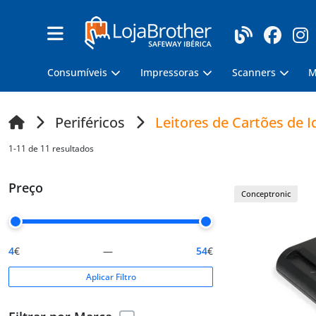
Consumíveis
Impressoras
Scanners
M
Periféricos
Leitores de Cartões de I
1-11 de 11 resultados
Preço
Conceptronic
4
€
—
54
€
Aplicar Filtro