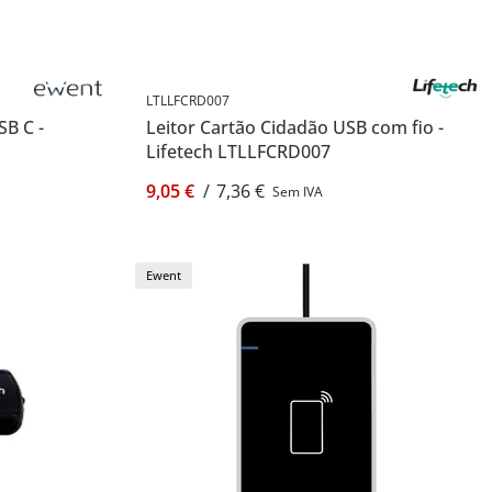
LTLLFCRD007
SB C -
Leitor Cartão Cidadão USB com fio -
Lifetech LTLLFCRD007
9,05 €
/
7,36 €
Sem IVA
Ewent