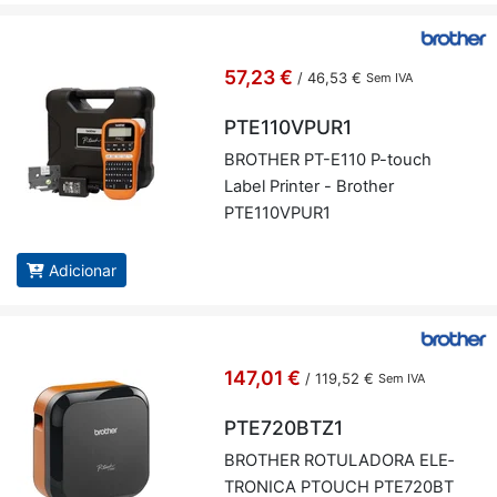
57,23 €
/
46,53 €
Sem IVA
PTE110VPUR1
BROTHER PT-E110 P-touch
Label Printer - Brother
PTE110V­PUR1
Adicionar
147,01 €
/
119,52 €
Sem IVA
PTE720BTZ1
BROTHER RO­TU­LA­DORA ELE­
TRO­NICA PTOUCH PTE720BT