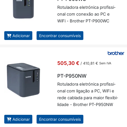
Ro­tu­la­dora ele­tró­nica pro­fis­si­
onal com co­nexão ao PC e
WiFi - Brother PT-P900WC
Adicionar
Encontrar consumíveis
505,30 €
/
410,81 €
Sem IVA
PT-P950NW
Ro­tu­la­dora ele­tró­nica pro­fis­si­
onal com li­gação a PC, WiFi e
rede ca­blada para maior fle­xi­bi­
li­dade - Brother PT-P950NW
Adicionar
Encontrar consumíveis