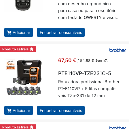
com de­senho er­go­nó­mico
para casa ou para o es­cri­tório
com te­clado QWERTY e visor
LCD. Cor Preto - Brother PT-
H110
Adicionar
Encontrar consumíveis
Produto Estrela
67,50 €
/
54,88 €
Sem IVA
PTE110VP-TZE231C-5
Ro­tu­la­dora pro­fis­si­onal Brother
PT-E110VP + 5 fitas com­pa­tí­
veis TZe-231 de 12 mm
Adicionar
Encontrar consumíveis
Produto Estrela