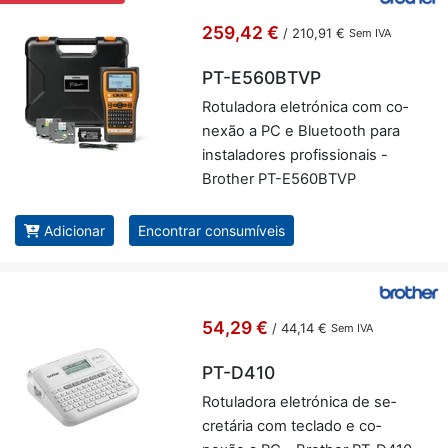
259,42 €
/
210,91 €
Sem IVA
PT-E560BTVP
Ro­tu­la­dora ele­tró­nica com co­
nexão a PC e Blu­e­tooth para
ins­ta­la­dores pro­fis­si­o­nais -
Brother PT-E560BTVP
Adicionar
Encontrar consumíveis
54,29 €
/
44,14 €
Sem IVA
PT-D410
Ro­tu­la­dora ele­tró­nica de se­
cre­tária com te­clado e co­