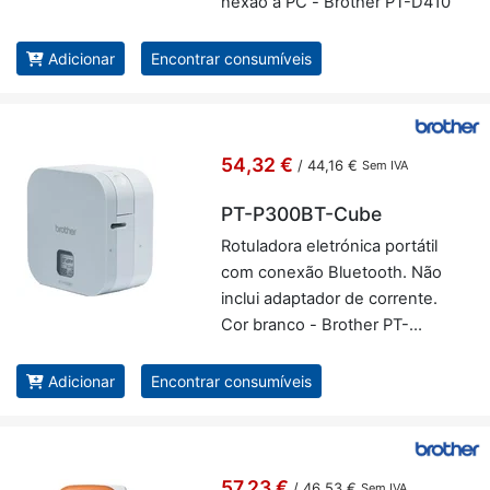
nexão a PC - Brother PT-D410
Adicionar
Encontrar consumíveis
54,32 €
/
44,16 €
Sem IVA
PT-P300BT-Cube
Ro­tu­la­dora ele­tró­nica por­tátil
com co­nexão Blu­e­tooth. Não
in­clui adap­tador de cor­rente.
Cor branco - Brother PT-
P300BT-Cube
Adicionar
Encontrar consumíveis
57,23 €
/
46,53 €
Sem IVA