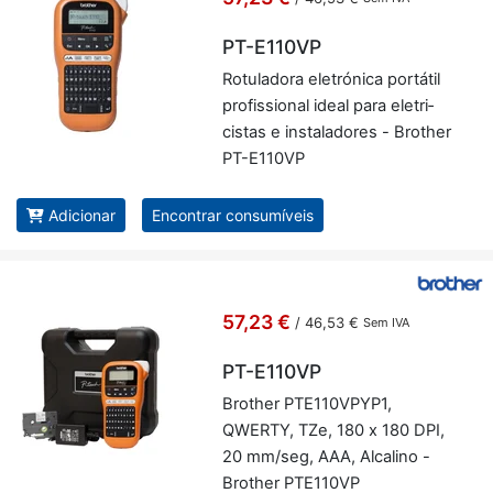
PT-E110VP
Ro­tu­la­dora ele­tró­nica por­tátil
pro­fis­si­onal ideal para ele­tri­
cistas e ins­ta­la­dores - Brother
PT-E110VP
Adicionar
Encontrar consumíveis
57,23 €
/
46,53 €
Sem IVA
PT-E110VP
Brother PTE110VPYP1,
QWERTY, TZe, 180 x 180 DPI,
20 mm/seg, AAA, Al­ca­lino -
Brother PTE110VP