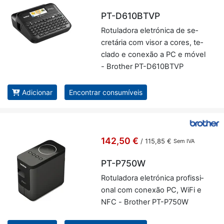
PT-D610BTVP
Ro­tu­la­dora ele­tró­nica de se­
cre­tária com visor a cores, te­
clado e co­nexão a PC e móvel
- Brother PT-D610BTVP
Adicionar
Encontrar consumíveis
142,50 €
/
115,85 €
Sem IVA
PT-P750W
Ro­tu­la­dora ele­tró­nica pro­fis­si­
onal com co­nexão PC, WiFi e
NFC - Brother PT-P750W