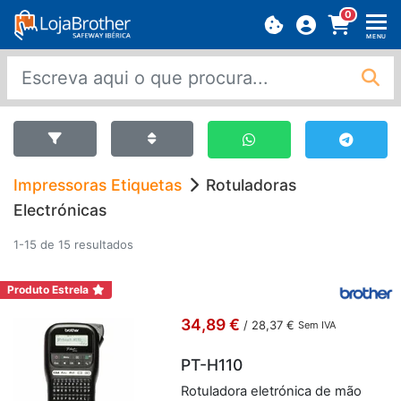
0
MENU
Impressoras Etiquetas
Rotuladoras
Electrónicas
1-15 de 15 resultados
Produto Estrela
34,89 €
/
28,37 €
Sem IVA
PT-H110
Ro­tu­la­dora ele­tró­nica de mão