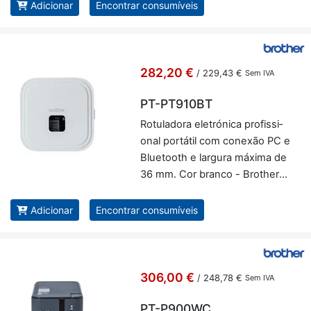
Adicionar
Encontrar consumíveis
282,20 €
/
229,43 €
Sem IVA
PT-PT910BT
Ro­tu­la­dora ele­tró­nica pro­fis­si­
onal por­tátil com co­nexão PC e
Blu­e­tooth e lar­gura má­xima de
36 mm. Cor branco - Brother
PT-PT910BT
Adicionar
Encontrar consumíveis
306,00 €
/
248,78 €
Sem IVA
PT-P900WC