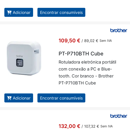
Adicionar
Encontrar consumíveis
109,50 €
/
89,02 €
Sem IVA
PT-P710BTH Cube
Ro­tu­la­dora ele­tró­nica por­tátil
com co­nexão a PC e Blu­e­
tooth. Cor branco - Brother
PT-P710BTH Cube
Adicionar
Encontrar consumíveis
132,00 €
/
107,32 €
Sem IVA