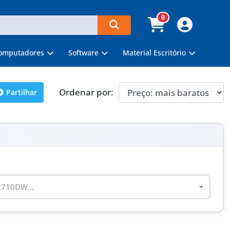
0
omputadores
Software
Material Escritório
Ordenar por:
Partilhar
2710DW...