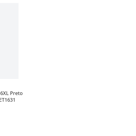
16XL Preto
-ET1631