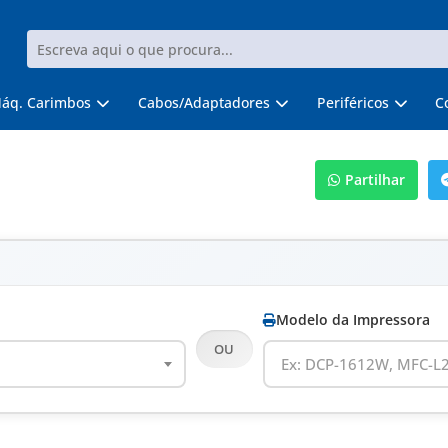
áq. Carimbos
Cabos/Adaptadores
Periféricos
C
Partilhar
Modelo da Impressora
OU
Ex: DCP-1612W, MFC-L