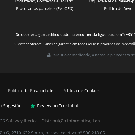
Localização, Contactos e Horário
Esqueceu-se da Palavra-p
Procuramos parceiros (PALOPS)
Política de Devol
Se ocorrer alguma dificuldade na encomenda ligue para o nº (+351
A Brother oferece 3 anos de garantia em todos os seus produtos de impressão.
Para sua comodidade, a nossa loja encontra-se
Política de Privacidade
Política de Cookies
ou Sugestão
Review no Trustpilot
026
Safeway Ibérica - Distribuição Informática, Lda.
ão G, 2710-632 Sintra, pessoa coletiva n° 506 218 651.