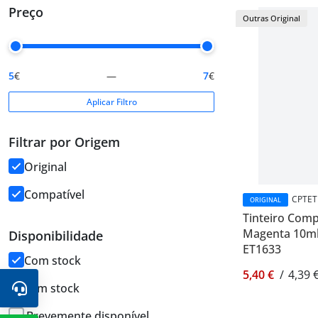
Preço
Outras Original
5
€
—
7
€
Aplicar Filtro
Filtrar por Origem
Original
Compatível
CPTET
ORIGINAL
Tinteiro Comp
Magenta 10ml 
Disponibilidade
ET1633
Com stock
5,40 €
/
4,39 
Sem stock
Brevemente disponível