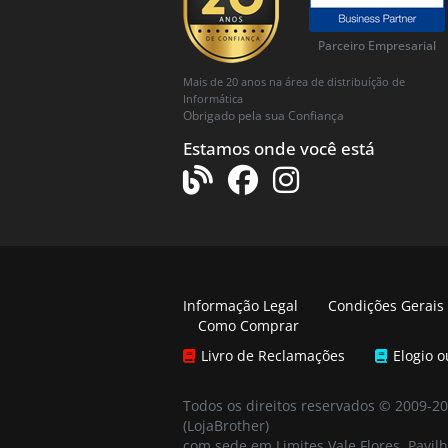
Parceiro Empresarial
Mais de 20 anos na área de distribuíção de
Informática
Obrigado pela sua Confiança
Estamos onde você está
Informação Legal
Condições Gerais
Como Comprar
Livro de Reclamações
Elogio 
Todos os direitos reservados © 2009-2
(LojaBrother)
com sede em Limites Vale Flores, Pavilh