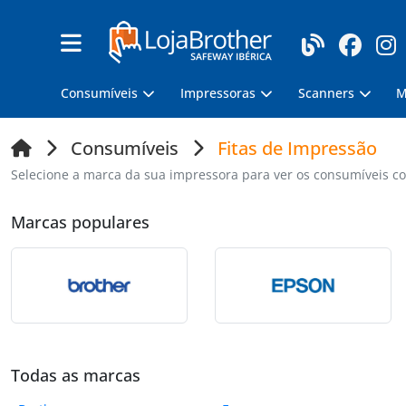
Consumíveis
Impressoras
Scanners
M
Consumíveis
Fitas de Impressão
Selecione a marca da sua impressora para ver os consumíveis co
Marcas populares
Todas as marcas