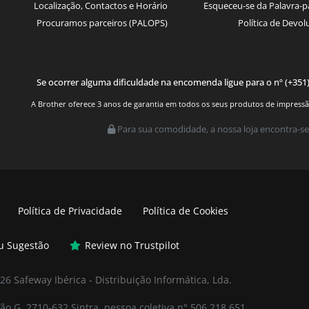
Localização, Contactos e Horário
Esqueceu-se da Palavra-p
Procuramos parceiros (PALOPS)
Política de Devol
Se ocorrer alguma dificuldade na encomenda ligue para o nº (+351
A Brother oferece 3 anos de garantia em todos os seus produtos de impressão.
Para sua comodidade, a nossa loja encontra-se
Política de Privacidade
Política de Cookies
ou Sugestão
Review no Trustpilot
026
Safeway Ibérica - Distribuição Informática, Lda.
ão G, 2710-632 Sintra, pessoa coletiva n° 506 218 651.