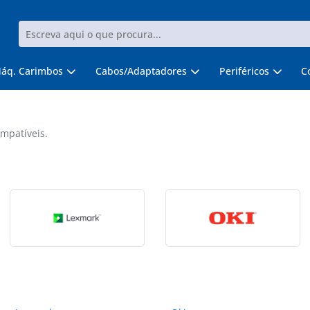
áq. Carimbos
Cabos/Adaptadores
Periféricos
C
mpatíveis.