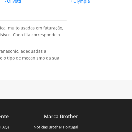
› Olivetti
› Olympia
mica, muito usadas em faturação,
sivos. Cada fita corresponde a
 Panasonic, adequadas a
a e o tipo de mecanismo da sua
ente
Marca Brother
(FAQ)
Notícias Brother Portugal