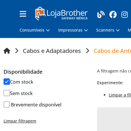
Consumíveis
Impressoras
Scanners
M
Cabos e Adaptadores
Cabos de Ant
Disponibilidade
A filtragem não 
Com stock
Experimente:
Sem stock
Limpar a fi
Brevemente disponível
Limpar filtragem