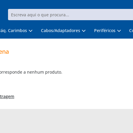
áq. Carimbos
Cabos/Adaptadores
Periféricos
C
ena
corresponde a nenhum produto.
ltragem