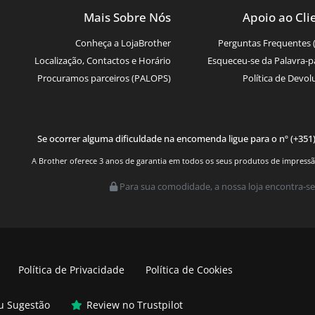
Mais Sobre Nós
Apoio ao Cli
Conheça a LojaBrother
Perguntas Frequentes 
Localização, Contactos e Horário
Esqueceu-se da Palavra-p
Procuramos parceiros (PALOPS)
Política de Devol
Se ocorrer alguma dificuldade na encomenda ligue para o nº (+351
A Brother oferece 3 anos de garantia em todos os seus produtos de impressão.
Para sua comodidade, a nossa loja encontra-se
Política de Privacidade
Política de Cookies
ou Sugestão
Review no Trustpilot