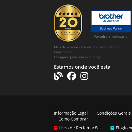
Parceiro Empresarial
Mais de 20 anos na área de distribuíção de
Informática
Obrigado pela sua Confiança
Estamos onde você está
Informação Legal
Condições Gerais
Como Comprar
Livro de Reclamações
Elogio 