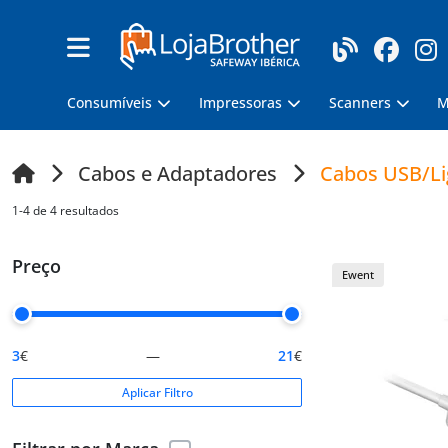
Consumíveis
Impressoras
Scanners
M
Cabos e Adaptadores
Cabos USB/Li
1-4 de 4 resultados
Preço
Ewent
3
€
—
21
€
Aplicar Filtro