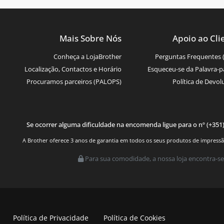
Mais Sobre Nós
Apoio ao Cli
Conheça a LojaBrother
Perguntas Frequentes 
Localização, Contactos e Horário
Esqueceu-se da Palavra-p
Procuramos parceiros (PALOPS)
Política de Devol
Se ocorrer alguma dificuldade na encomenda ligue para o nº (+351
A Brother oferece 3 anos de garantia em todos os seus produtos de impressão.
Para sua comodidade, a nossa loja encontra-se
Política de Privacidade
Política de Cookies