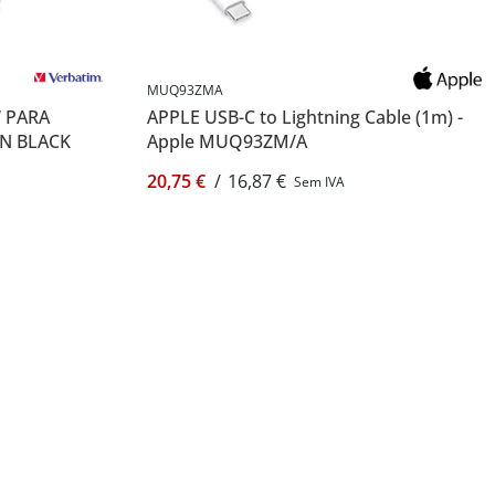
MUQ93ZMA
 PARA
APPLE USB-C to Lightning Cable (1m) -
N BLACK
Apple MUQ93ZM/A
20,75 €
/
16,87 €
Sem IVA