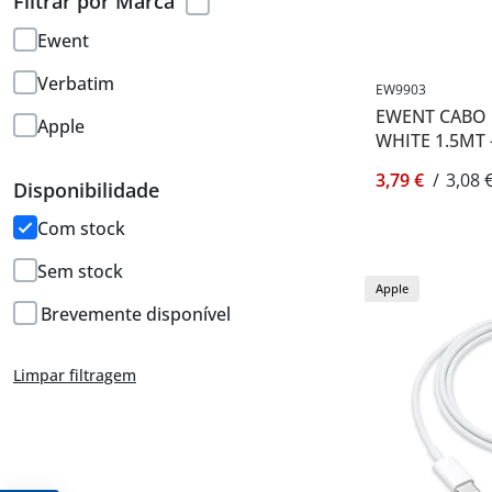
Filtrar por Marca
Ewent
Verbatim
EW9903
EWENT CABO U
Apple
WHITE 1.5MT 
3,79 €
/
3,08 
Disponibilidade
Com stock
Sem stock
Apple
Brevemente disponível
Limpar filtragem