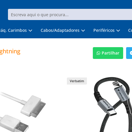
áq. Carimbos
Cabos/Adaptadores
Periféricos
C
ghtning
Partilhar
Verbatim