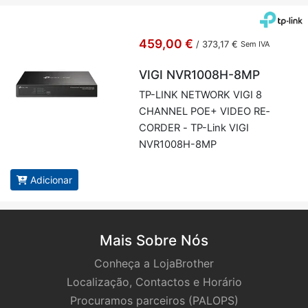
459,00 €
/
373,17 €
Sem IVA
VIGI NVR1008H-8MP
TP-LINK NETWORK VIGI 8
CHANNEL POE+ VIDEO RE­
CORDER - TP-Link VIGI
NVR1008H-8MP
Adicionar
Mais Sobre Nós
Conheça a LojaBrother
Localização, Contactos e Horário
Procuramos parceiros (PALOPS)