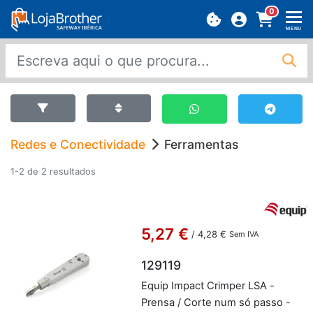
0
MENU
Redes e Conectividade
Ferramentas
1-2 de 2 resultados
5,27 €
/
4,28 €
Sem IVA
129119
Equip Im­pact Crimper LSA -
Prensa / Corte num só passo -