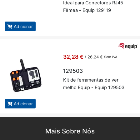
Ideal para Co­nec­tores RJ45
Fêmea - Equip 129119
Adicionar
32,28 €
/
26,24 €
Sem IVA
129503
Kit de fer­ra­mentas de ver­
melho Equip - Equip 129503
Adicionar
Mais Sobre Nós