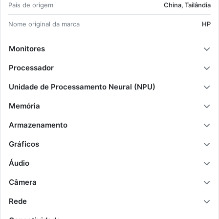
Intel Graphics;
País de origem
China, Tai­lândia
Wi-Fi 7 (802.11be) Ethernet LAN Blu­e­tooth
Nome ori­ginal da marca
5.4;
HP
Po­lí­mero de lítio (LiPo) 56 Wh 65 W;
Win­dows 11 Pro.
Monitores
Processador
Unidade de Processamento Neural (NPU)
Memória
Armazenamento
Gráficos
Áudio
Câmera
Rede