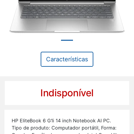
Características
Indisponível
HP Eli­te­Book 6 G1i 14 inch No­te­book AI PC.
Tipo de pro­duto: Com­pu­tador por­tátil, Forma: