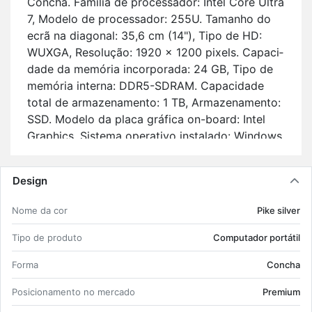
Concha. Fa­mília de pro­ces­sador: Intel Core Ultra
7, Mo­delo de pro­ces­sador: 255U. Ta­manho do
ecrã na di­a­gonal: 35,6 cm (14"), Tipo de HD:
WUXGA, Re­so­lução: 1920 x 1200 pi­xels. Ca­pa­ci­
dade da me­mória in­cor­po­rada: 24 GB, Tipo de
me­mória in­terna: DDR5-SDRAM. Ca­pa­ci­dade
total de ar­ma­ze­na­mento: 1 TB, Ar­ma­ze­na­mento:
SSD. Mo­delo da placa grá­fica on-board: Intel
Graphics. Sis­tema ope­ra­tivo ins­ta­lado: Win­dows
11 Pro.
Ca­rac­te­rís­ticas prin­ci­pais:
Design
Pre­mium Com­pu­tador por­tátil Concha;
Nome da cor
Pike silver
Intel Core Ultra 7 255U Nú­mero de cores
de pro­ces­sador: 12;
Tipo de pro­duto
Com­pu­tador por­tátil
35,6 cm (14") WUXGA 1920 x 1200 pi­xels
IPS;
Forma
Concha
24 GB DDR5-SDRAM 5600 MHz;
Po­si­ci­o­na­mento no mer­cado
Pre­mium
1 TB SSD;