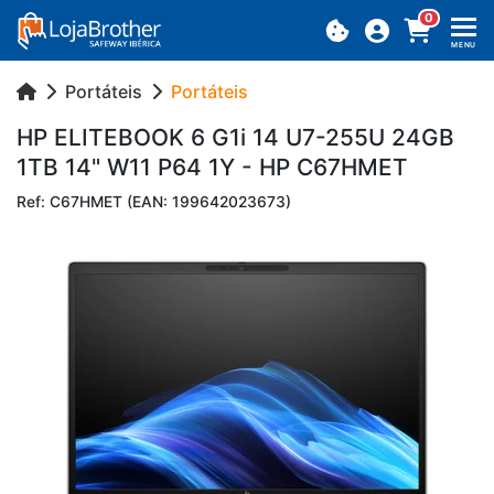
0
MENU
Portáteis
Portáteis
HP ELI­TE­BOOK 6 G1i 14 U7-255U 24GB
1TB 14" W11 P64 1Y - HP C67HMET
Ref: C67HMET (EAN: 199642023673)
Previous
Next