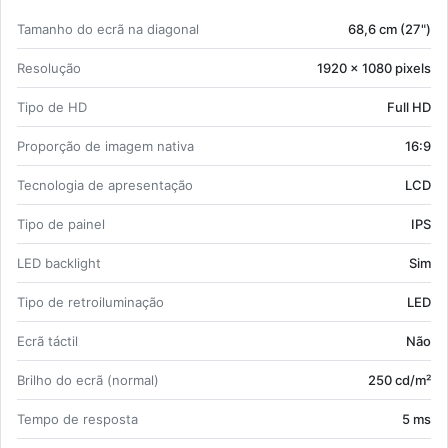
E 21 kWh 25 W.
Ta­manho do ecrã na di­a­gonal
68,6 cm (27")
Re­so­lução
1920 x 1080 pi­xels
Tipo de HD
Full HD
Pro­porção de imagem na­tiva
16:9
Tec­no­logia de apre­sen­tação
LCD
Tipo de painel
IPS
LED bac­klight
Sim
Tipo de re­troi­lu­mi­nação
LED
Ecrã táctil
Não
Brilho do ecrã (normal)
250 cd/m²
Tempo de res­posta
5 ms