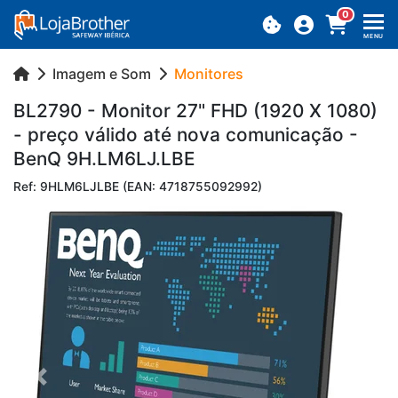
0
MENU
Imagem e Som
Monitores
BL2790 - Mo­nitor 27" FHD (1920 X 1080)
- preço vá­lido até nova co­mu­ni­cação -
BenQ 9H.​LM6LJ.​LBE
Ref: 9HLM6LJLBE (EAN: 4718755092992)
Previous
Next