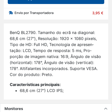
Envio por Transportadora
3,95 €
BenQ BL2790. Ta­manho do ecrã na di­a­gonal:
68,6 cm (27"), Re­so­lução: 1920 x 1080 pi­xels,
Tipo de HD: Full HD, Tec­no­logia de apre­sen­
tação: LCD, Tempo de res­posta: 5 ms, Pro­
porção de imagem na­tiva: 16:9, Ân­gulo de visão
(ho­ri­zontal): 178°, Ân­gulo de visão (ver­tical):
178°. Al­ti­fa­lantes in­cor­po­rados. Su­porte VESA.
Cor do pro­duto: Preto.
Ca­rac­te­rís­ticas prin­ci­pais:
68,6 cm (27") LCD IPS;
Full HD 1920 x 1080 pi­xels 16:9;
100 Hz 5 ms 250 cd/m² 1300:1;
Tec­no­logia livre de cin­ti­lação;
Monitores