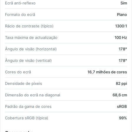
Ecrã anti-re­flexo
Sim
For­mato do ecrã
Plano
Rácio de con­traste (tí­pico)
1300:1
Taxa má­xima de ac­tu­a­li­zação
100 Hz
Ân­gulo de visão (ho­ri­zontal)
178°
Ân­gulo de visão (ver­tical)
178°
Cores do ecrã
16,7 mi­lhões de cores
Den­si­dade de pí­xeis
82 ppi
Di­mensão do ecrã na di­a­gonal
68,6 cm
Pa­drão da gama de cores
sRGB
Co­ber­tura sRGB (tí­pica)
99%