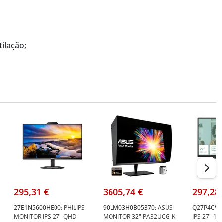
ilação;
295,31 €
3605,74 €
297,28
27E1N5600HE00:
PHILIPS
90LM03H0B05370:
ASUS
Q27P4CV:
MONITOR IPS 27" QHD
MONITOR 32" PA32UCG-K
IPS 27" 1