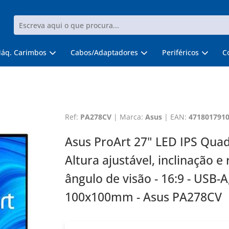
áq. Carimbos
Cabos/Adaptadores
Periféricos
C
Ref:
PA278CV
|
Marca:
Asus
|
EAN:
471801791
Asus ProArt 27" LED IPS Quad
Altura ajustável, inclinação e 
ângulo de visão - 16:9 - USB-
100x100mm - Asus PA278CV