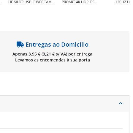
HDMI DP USB-C WEBCAM
PROART 4K HDR IPS
120HZ HD
COLUNAS HAS
miniLED 120Hz AZUL - Asus
COLUNAS 
27E1N5600HE/00 - Philips
90LM03H0-B05370
AOC Q27P
27E1N5600HE/00
Entregas ao Domicílio
Apenas 3,95 € (3,21 € s/IVA) por entrega
Levamos as encomendas à sua porta