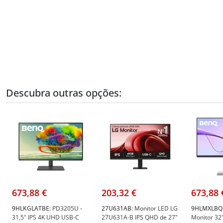
Descubra outras opções:
673,88 €
203,32 €
673,88 
9HLKGLATBE:
PD3205U -
27U631AB:
Monitor LED LG
9HLMXLBQ
31,5" IPS 4K UHD USB-C
27U631A-B IPS QHD de 27"
Monitor 32"