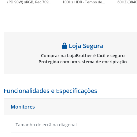
(PD 90W) sRGB, Rec.709,
100Hz HDR - Tempo de
60HZ (3840
HDR10, AQCOLOR, REG
resposta de 5 ms -
9H.LMXLB.
Altura Profissional Desenho
Inclinação ajustável - HDMI,
Gráfico - preço válido até
USB-C - VESA 100x100 - LG
nova comunicação - BenQ
27U631A-B
9H.LKGLA.TBE
Loja Segura
Comprar na LojaBrother é fácil e seguro
Protegida com um sistema de encriptação
Funcionalidades e Especificações
Monitores
Tamanho do ecrã na diagonal