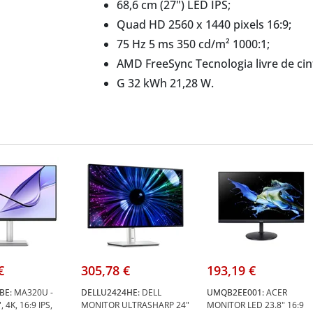
68,6 cm (27") LED IPS;
Quad HD 2560 x 1440 pixels 16:9;
75 Hz 5 ms 350 cd/m² 1000:1;
AMD FreeSync Tecnologia livre de cint
G 32 kWh 21,28 W.
€
305,78 €
193,19 €
BE:
MA320U -
DELLU2424HE:
DELL
UMQB2EE001:
ACER
, 4K, 16:9 IPS,
MONITOR ULTRASHARP 24"
MONITOR LED 23.8" 16:9