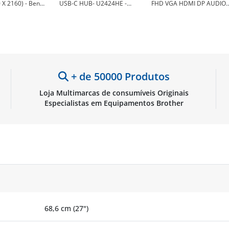
 X 2160) - BenQ
USB-C HUB- U2424HE -
FHD VGA HDMI DP AUDIO
QBE
Dell DELL-U2424HE
IN/OUT CB242YBMIPRX -
Acer UM.QB2EE.001
+ de 50000 Produtos
Loja Multimarcas de consumíveis Originais
Especialistas em Equipamentos Brother
68,6 cm (27")