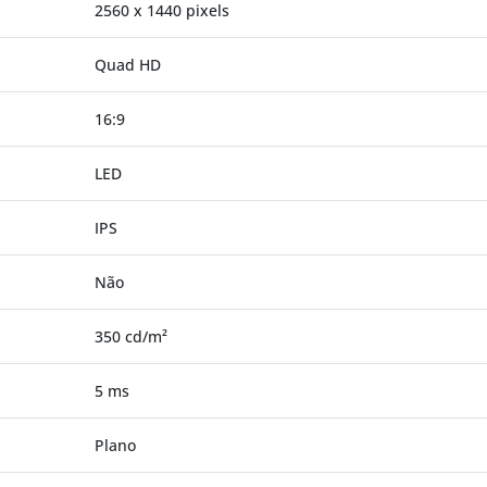
2560 x 1440 pixels
Quad HD
16:9
LED
IPS
Não
350 cd/m²
5 ms
Plano