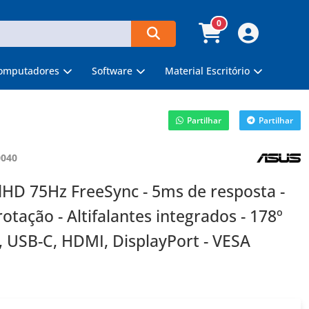
0
omputadores
Software
Material Escritório
Partilhar
Partilhar
0040
HD 75Hz FreeSync - 5ms de resposta -
rotação - Altifalantes integrados - 178º
A, USB-C, HDMI, DisplayPort - VESA