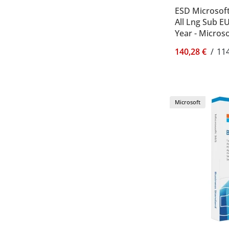
ESD Microsof
All Lng Sub E
Year - Micros
140,28 €
/
114
Microsoft