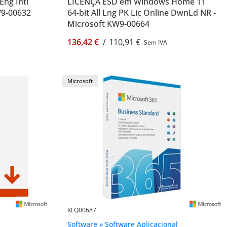
ng Intl
LICENÇA ESD em Windows Home 11
W9-00632
64-bit All Lng PK Lic Online DwnLd NR -
Microsoft KW9-00664
136,42 €
/
110,91 €
Sem IVA
Microsoft
KLQ00687
Software » Software Aplicacional