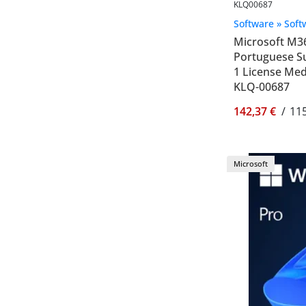
KLQ00687
Software » Soft
Microsoft M36
Portuguese S
1 License Med
KLQ-00687
142,37 €
/
115
Microsoft