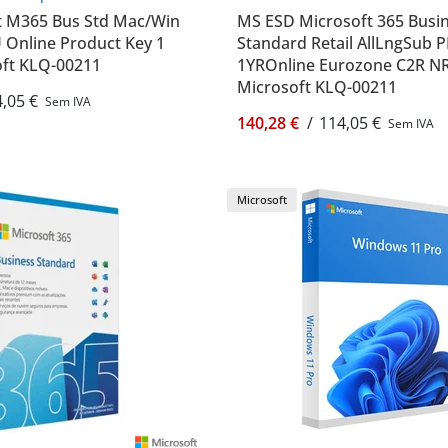
t M365 Bus Std Mac/Win
MS ESD Microsoft 365 Busi
U Online Product Key 1
Standard Retail AllLngSub P
oft KLQ-00211
1YROnline Eurozone C2R NR
Microsoft KLQ-00211
,05 €
Sem IVA
140,28 €
/
114,05 €
Sem IVA
Microsoft