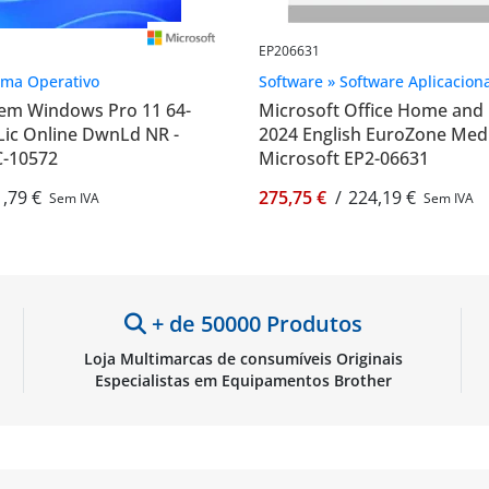
EP206631
ema Operativo
Software » Software Aplicacion
em Windows Pro 11 64-
Microsoft Office Home and
 Lic Online DwnLd NR -
2024 English EuroZone Medi
C-10572
Microsoft EP2-06631
,79 €
275,75 €
/
224,19 €
Sem IVA
Sem IVA
+ de 50000 Produtos
Loja Multimarcas de consumíveis Originais
Especialistas em Equipamentos Brother