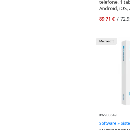
telefone, 1 ta
Android, iOS,
- Microsoft E
89,71 €
/
72,9
Microsoft
KW900649
Software » Sist