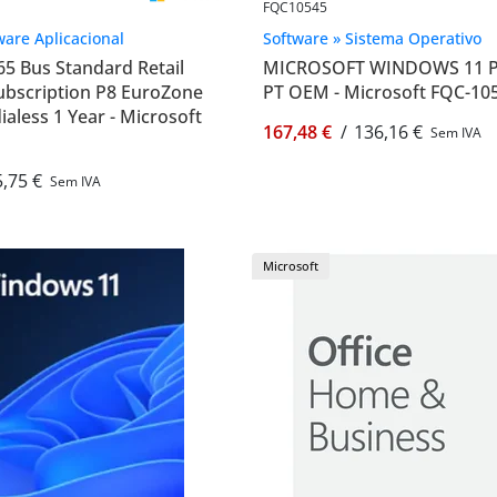
FQC10545
ware Aplicacional
Software » Sistema Operativo
5 Bus Standard Retail
MICROSOFT WINDOWS 11 P
ubscription P8 EuroZone
PT OEM - Microsoft FQC-10
ialess 1 Year - Microsoft
167,48 €
/
136,16 €
Sem IVA
,75 €
Sem IVA
Microsoft