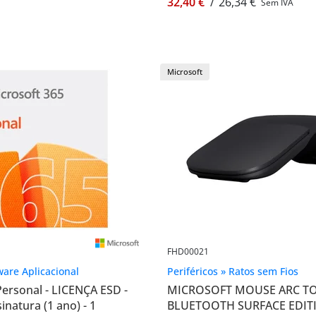
32,40 €
/
26,34 €
Sem IVA
Microsoft
FHD00021
ware Aplicacional
Periféricos » Ratos sem Fios
Personal - LICENÇA ESD -
MICROSOFT MOUSE ARC T
inatura (1 ano) - 1
BLUETOOTH SURFACE EDITI