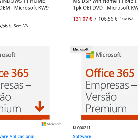
WINDOWS 11 HOME
MS DSP Win Home 11 64Bit E
OEM - Microsoft KW9-
1pk OEI DVD - Microsoft K
131,07 €
/
106,56 €
Sem IVA
,56 €
Sem IVA
Microsoft
KLQ00211
ware Aplicacional
Software