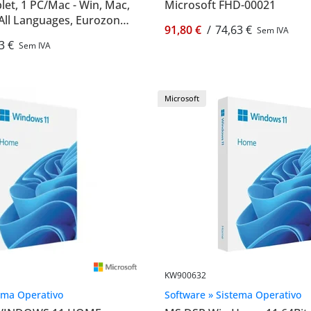
blet, 1 PC/Mac - Win, Mac,
Microsoft FHD-00021
 All Languages, Eurozone
91,80 €
/
74,63 €
Sem IVA
P2-32306
3 €
Sem IVA
Microsoft
KW900632
ema Operativo
Software » Sistema Operativo