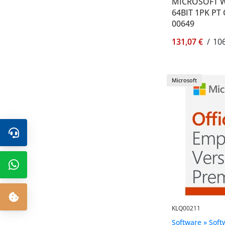
MICROSOFT 
64BIT 1PK PT 
00649
131,07 €
/
106
Microsoft
KLQ00211
Software » Soft