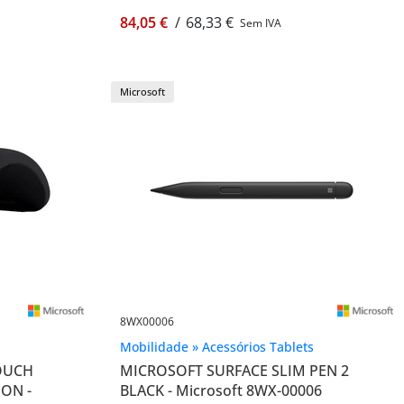
ouvir música - Microsoft 8L2-00005
84,05 €
/
68,33 €
Sem IVA
Microsoft
8WX00006
Mobilidade » Acessórios Tablets
OUCH
MICROSOFT SURFACE SLIM PEN 2
ON -
BLACK - Microsoft 8WX-00006