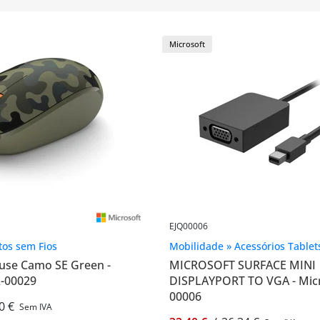
Microsoft
EJQ00006
atos sem Fios
Mobilidade » Acessórios Tablet
use Camo SE Green -
MICROSOFT SURFACE MINI
X-00029
DISPLAYPORT TO VGA - Micr
00006
0 €
Sem IVA