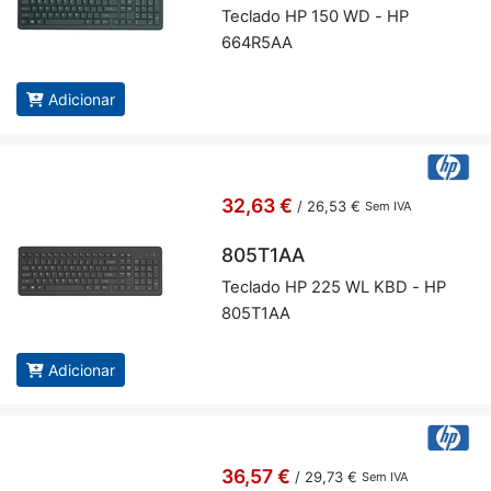
Te­clado HP 150 WD - HP
664R5AA
Adicionar
32,63 €
/
26,53 €
Sem IVA
805T1AA
Te­clado HP 225 WL KBD - HP
805T1AA
Adicionar
36,57 €
/
29,73 €
Sem IVA