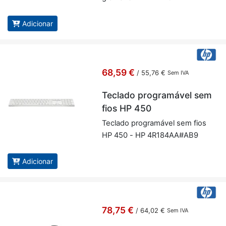
Adicionar
68,59 €
/
55,76 €
Sem IVA
Teclado programável sem
fios HP 450
Te­clado pro­gra­mável sem fios
HP 450 - HP 4R184AA#AB9
Adicionar
78,75 €
/
64,02 €
Sem IVA