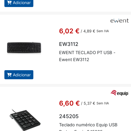
Adicionar
6,02 €
/
4,89 €
Sem IVA
EW3112
EWENT TE­CLADO PT USB -
Ewent EW3112
Adicionar
6,60 €
/
5,37 €
Sem IVA
245205
Te­clado nu­mé­rico Equip USB