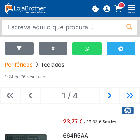
0
MENU
Periféricos
Teclados
1-24 de 76 resultados
1 / 4
Previous
Previous
Next
Ne
23,77 €
/
19,33 €
Sem IVA
664R5AA