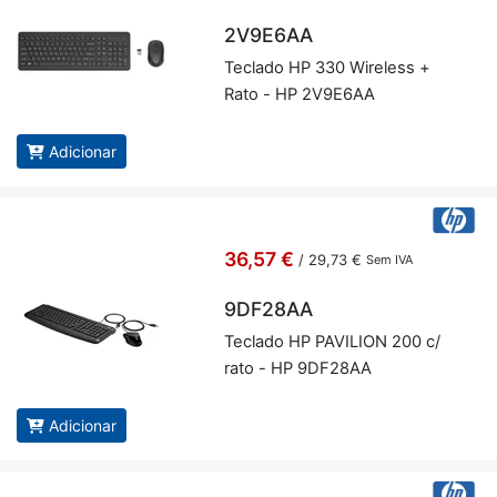
2V9E6AA
Te­clado HP 330 Wi­re­less +
Rato - HP 2V9E6AA
Adicionar
36,57 €
/
29,73 €
Sem IVA
9DF28AA
Te­clado HP PA­VI­LION 200 c/
rato - HP 9DF28AA
Adicionar