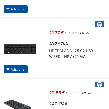
Adicionar
21,37 €
/
17,37 €
Sem IVA
AY2Y7AA
HP TE­CLADO 125 G2 USB
WIRED - HP AY2Y7AA
Adicionar
22,86 €
/
18,59 €
Sem IVA
240J7AA