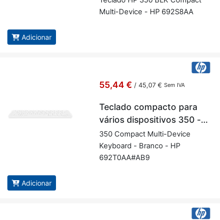
Te­clado HP 350 BLK Com­pact
Multi-De­vice - HP 692S8AA
Adicionar
55,44 €
/
45,07 €
Sem IVA
Teclado compacto para
vários dispositivos 350 -
Branco
350 Com­pact Multi-De­vice
Key­board - Branco - HP
692T0AA#AB9
Adicionar