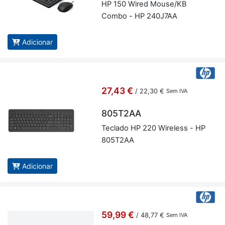
HP 150 Wired Mouse/KB
Combo - HP 240J7AA
Adicionar
27,43 €
/
22,30 €
Sem IVA
805T2AA
Te­clado HP 220 Wi­re­less - HP
805T2AA
Adicionar
59,99 €
/
48,77 €
Sem IVA