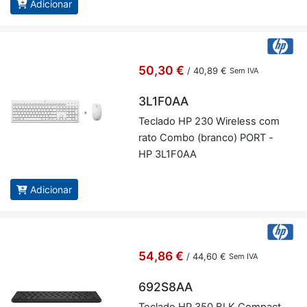
Adicionar
50,30 €
/
40,89 €
Sem IVA
3L1F0AA
Te­clado HP 230 Wi­re­less com
rato Combo (branco) PORT -
HP 3L1F0AA
Adicionar
54,86 €
/
44,60 €
Sem IVA
692S8AA