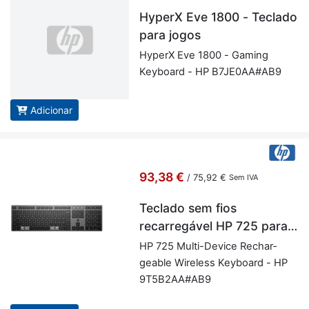
HyperX Eve 1800 - Teclado
para jogos
Hy­perX Eve 1800 - Ga­ming
Key­board - HP B7­JE0AA#AB9
Adicionar
93,38 €
/
75,92 €
Sem IVA
Teclado sem fios
recarregável HP 725 para
vários dispositivos
HP 725 Multi-De­vice Re­char­
ge­able Wi­re­less Key­board - HP
9T5B2AA#AB9