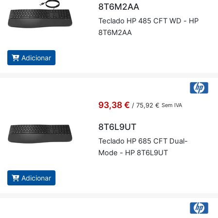
8T6M2AA
Te­clado HP 485 CFT WD - HP
8T6M2AA
Adicionar
93,38 €
/
75,92 €
Sem IVA
8T6L9UT
Te­clado HP 685 CFT Dual-
Mode - HP 8T6L9UT
Adicionar