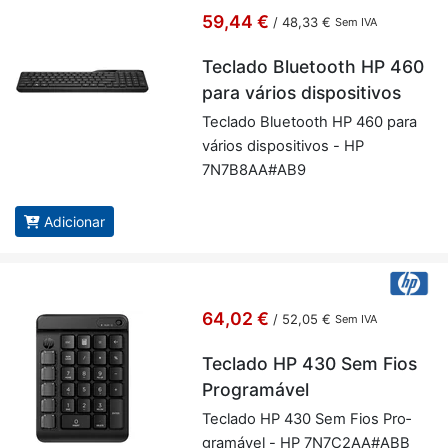
59,44 €
/
48,33 €
Sem IVA
Teclado Bluetooth HP 460
para vários dispositivos
Te­clado Blu­e­tooth HP 460 para
vá­rios dis­po­si­tivos - HP
7N7B8AA#AB9
Adicionar
64,02 €
/
52,05 €
Sem IVA
Teclado HP 430 Sem Fios
Programável
Te­clado HP 430 Sem Fios Pro­
gra­mável - HP 7N7C2AA#ABB