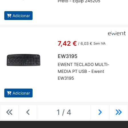
Preto - Equip 245205
Adicionar
7,42 €
/
6,03 €
Sem IVA
EW3195
EWENT TE­CLADO MUL­TI­
MEDIA PT USB - Ewent
EW3195
Adicionar
1 / 4
Previous
Previous
Next
Ne