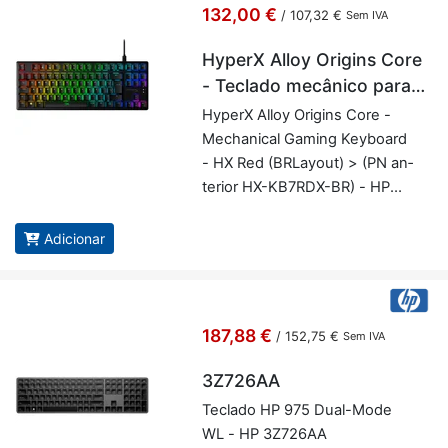
132,00 €
/
107,32 €
Sem IVA
HyperX Alloy Origins Core
- Teclado mecânico para
jogos - HX Red (disposição
Hy­perX Alloy Ori­gins Core -
brasileira)
Me­cha­nical Ga­ming Key­board
- HX Red (BR­Layout) > (PN an­
te­rior HX-KB7RDX-BR) - HP
4P5P3A2#AC4
Adicionar
187,88 €
/
152,75 €
Sem IVA
3Z726AA
Te­clado HP 975 Dual-Mode
WL - HP 3Z726AA