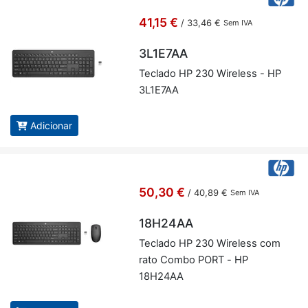
41,15 €
/
33,46 €
Sem IVA
3L1E7AA
Te­clado HP 230 Wi­re­less - HP
3L1E7AA
Adicionar
50,30 €
/
40,89 €
Sem IVA
18H24AA
Te­clado HP 230 Wi­re­less com
rato Combo PORT - HP
18H24AA