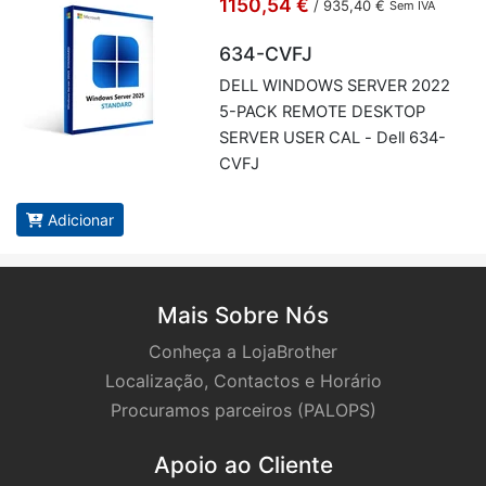
1150,54 €
/
935,40 €
Sem IVA
634-CVFJ
DELL WIN­DOWS SERVER 2022
5-PACK RE­MOTE DESKTOP
SERVER USER CAL - Dell 634-
CVFJ
Adicionar
Mais Sobre Nós
Conheça a LojaBrother
Localização, Contactos e Horário
Procuramos parceiros (PALOPS)
Apoio ao Cliente