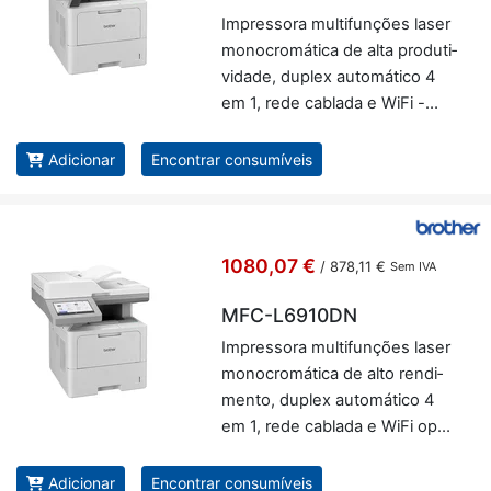
Im­pres­sora mul­ti­fun­ções laser
mo­no­cro­má­tica de alta pro­du­ti­
vi­dade, du­plex au­to­má­tico 4
em 1, rede ca­blada e WiFi -
Brother MFC-L6710DW
Adicionar
Encontrar consumíveis
1080,07 €
/
878,11 €
Sem IVA
MFC-L6910DN
Im­pres­sora mul­ti­fun­ções laser
mo­no­cro­má­tica de alto ren­di­
mento, du­plex au­to­má­tico 4
em 1, rede ca­blada e WiFi op­ci­
onal - Brother MFC-L6910DN
Adicionar
Encontrar consumíveis