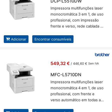
DCP-L5510DW
Im­pres­sora mul­ti­fun­ções laser
mo­no­cro­má­tica 3 em 1, de uso
pro­fis­si­onal, com im­pressão
frente e verso, rede ca­blada e
WiFi - Brother DCP-L5510DW
Adicionar
Encontrar consumíveis
549,32 €
/
446,60 €
Sem IVA
MFC-L5710DN
Im­pres­sora mul­ti­fun­ções laser
mo­no­cro­má­tica 4 em 1, de uso
pro­fis­si­onal, com frente e
verso au­to­má­tico em todas as
fun­ções e placa de rede -