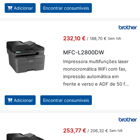
Adicionar
Encontrar consumíveis
232,10 €
/
188,70 €
Sem IVA
MFC-L2800DW
Im­pres­sora mul­ti­fun­ções laser
mo­no­cro­má­tica WiFi com fax,
im­pressão au­to­má­tica em
frente e verso e ADF de 50 fo­
lhas - Brother MFC-L2800DW
Adicionar
Encontrar consumíveis
253,77 €
/
206,32 €
Sem IVA