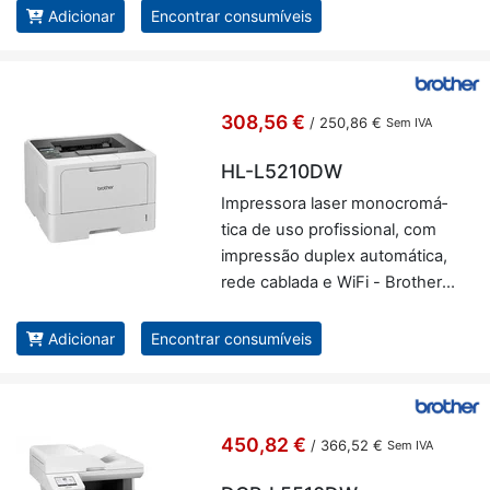
Adicionar
Encontrar consumíveis
308,56 €
/
250,86 €
Sem IVA
HL-L5210DW
Im­pres­sora laser mo­no­cro­má­
tica de uso pro­fis­si­onal, com
im­pressão du­plex au­to­má­tica,
rede ca­blada e WiFi - Brother
HL-L5210DW
Adicionar
Encontrar consumíveis
450,82 €
/
366,52 €
Sem IVA