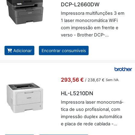
DCP-L2660DW
Im­pres­sora mul­ti­fun­ções 3 em
1 laser mo­no­cro­má­tica WiFi
com im­pressão em frente e
verso - Brother DCP-
L2660DW
Adicionar
Encontrar consumíveis
293,56 €
/
238,67 €
Sem IVA
HL-L5210DN
Im­pres­sora laser mo­no­cro­má­
tica de uso pro­fis­si­onal, com
im­pressão du­plex au­to­má­tica
e placa de rede ca­blada -
Brother HL-L5210DN