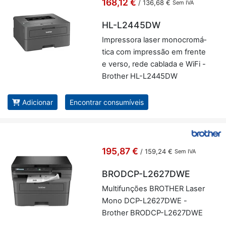
168,12 €
/
136,68 €
Sem IVA
HL-L2445DW
Im­pres­sora laser mo­no­cro­má­
tica com im­pressão em frente
e verso, rede ca­blada e WiFi -
Brother HL-L2445DW
Adicionar
Encontrar consumíveis
195,87 €
/
159,24 €
Sem IVA
BRODCP-L2627DWE
Mul­ti­fun­ções BROTHER Laser
Mono DCP-L2627DWE -
Brother BRODCP-L2627DWE