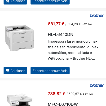
Brother MFC-L5710DN
Adicionar
Encontrar consumíveis
681,77 €
/
554,28 €
Sem IVA
HL-L6410DN
Im­pres­sora laser mo­no­cro­má­
tica de alto ren­di­mento, du­plex
au­to­má­tico, rede ca­blada e
WiFi op­ci­onal - Brother HL-
L6410DN
Adicionar
Encontrar consumíveis
738,82 €
/
600,67 €
Sem IVA
MFC-L6710DW