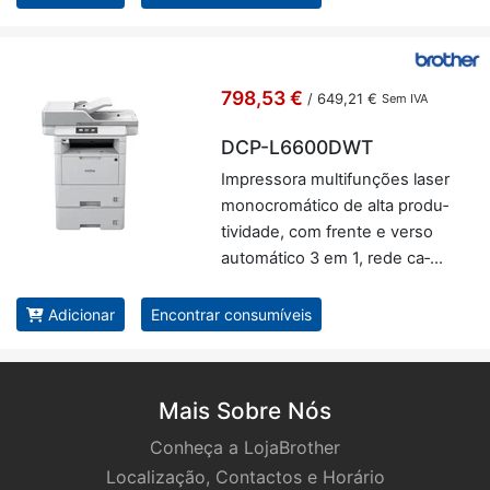
798,53 €
/
649,21 €
Sem IVA
DCP-L6600DWT
Im­pres­sora mul­ti­fun­ções laser
mo­no­cro­má­tico de alta pro­du­
ti­vi­dade, com frente e verso
au­to­má­tico 3 em 1, rede ca­
blada e WiFi, com ban­deja adi­
ci­onal de 520 fo­lhas (LT6505)
Adicionar
Encontrar consumíveis
- Brother DCP-L6600DWT
Mais Sobre Nós
Conheça a LojaBrother
Localização, Contactos e Horário