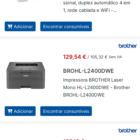
si­onal, du­plex au­to­má­tico 4 em
1, rede ca­blada e WiFi -
Brother MFC-L5710DW
Adicionar
Encontrar consumíveis
129,54 €
/
105,32 €
Sem IVA
BROHL-L2400DWE
Im­pres­sora BROTHER Laser
Mono HL-L2400DWE - Brother
BROHL-L2400DWE
Adicionar
Encontrar consumíveis