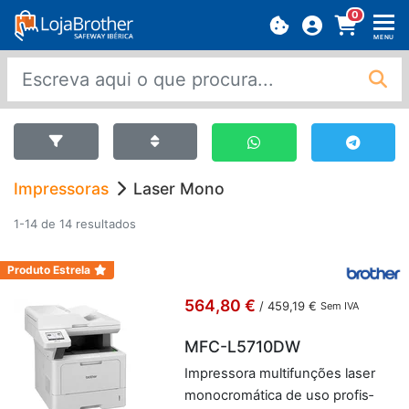
0
MENU
Impressoras
Laser Mono
1-14 de 14 resultados
Produto Estrela
564,80 €
/
459,19 €
Sem IVA
MFC-L5710DW
Im­pres­sora mul­ti­fun­ções laser
mo­no­cro­má­tica de uso pro­fis­