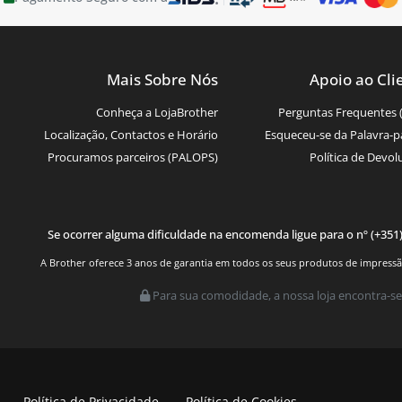
Mais Sobre Nós
Apoio ao Cli
Conheça a LojaBrother
Perguntas Frequentes 
Localização, Contactos e Horário
Esqueceu-se da Palavra-p
Procuramos parceiros (PALOPS)
Política de Devol
Se ocorrer alguma dificuldade na encomenda ligue para o nº (+351
A Brother oferece 3 anos de garantia em todos os seus produtos de impressão.
Para sua comodidade, a nossa loja encontra-se
Política de Privacidade
Política de Cookies