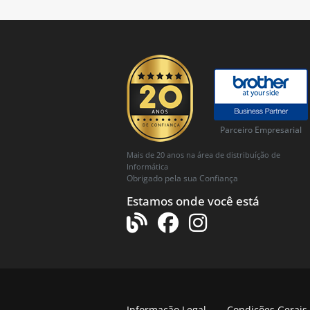
Parceiro Empresarial
Mais de 20 anos na área de distribuíção de
Informática
Obrigado pela sua Confiança
Estamos onde você está
Informação Legal
Condições Gerais