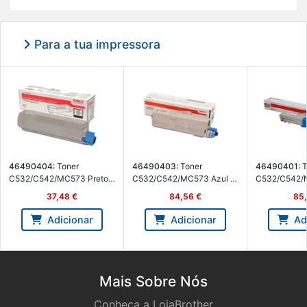
Re­fe­rência: OKT-C542YL
Para a tua impressora
46490404:
Toner
46490403:
Toner
46490401:
T
C532/C542/MC573 Preto -
C532/C542/MC573 Azul -
C532/C542/
Oki 46490404
Oki 46490403
relo - Oki 4
37,48 €
84,56 €
85,
Adicionar
Adicionar
Ad
Mais Sobre Nós
Conheça a LojaBrother