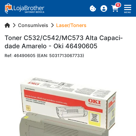
0
MENU
Consumíveis
Laser/Toners
Toner C532/C542/MC573 Alta Ca­pa­ci­
dade Ama­relo - Oki 46490605
Ref: 46490605 (EAN: 5031713067733)
Previous
Next