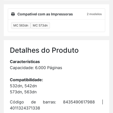
Compatível com as Impressoras
2 modelos
MC 563dn
MC 573dn
De­ta­lhes do Pro­duto
Ca­rac­te­rís­ticas
Ca­pa­ci­dade: 6.000 Pá­ginas
Com­pa­ti­bi­li­dade:
532dn, 542dn
573dn, 563dn
Có­digo de barras: 8435490617988 |
4011324371338