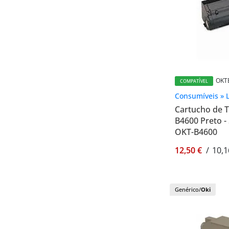
OKT
COMPATÍVEL
Consumíveis » 
Cartucho de 
B4600 Preto - 
OKT-B4600
12,50 €
/
10,1
Genérico/
Oki