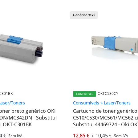
Genérico/
Oki
C301BK
OKTC530CY
COMPATÍVEL
Laser/Toners
Consumíveis » Laser/Toners
oner preto genérico OKI
Cartucho de toner genérico
N/MC342DN - Substitui
C510/C530/MC561/MC562 ci
ki OKT-C301BK
Substitui 44469724 - Oki O
4 €
12,85 €
/
10,45 €
Sem IVA
Sem IVA