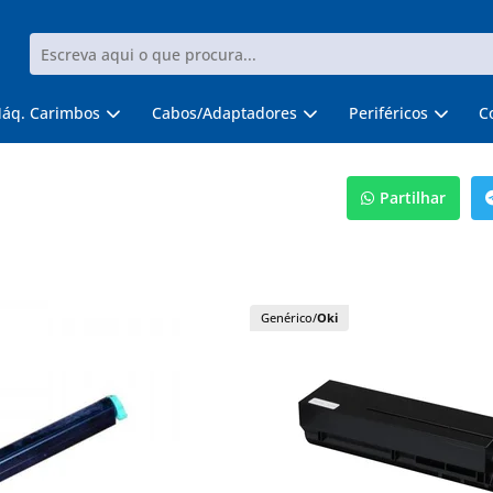
áq. Carimbos
Cabos/Adaptadores
Periféricos
C
Partilhar
Genérico/
Oki