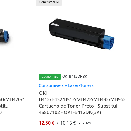
Genérico/
Oki
OKTB412DN3K
COMPATÍVEL
Consumíveis » Laser/Toners
OKI
460/MB470/MB480
B412/B432/B512/MB472/MB492/MB562
titui
Cartucho de Toner Preto - Substitui
0
45807102 - OKT-B412DN(3K)
12,50 €
/
10,16 €
Sem IVA