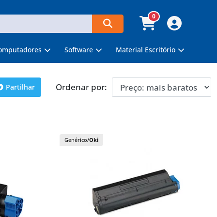
0
omputadores
Software
Material Escritório
Ordenar por:
Partilhar
Genérico/
Oki