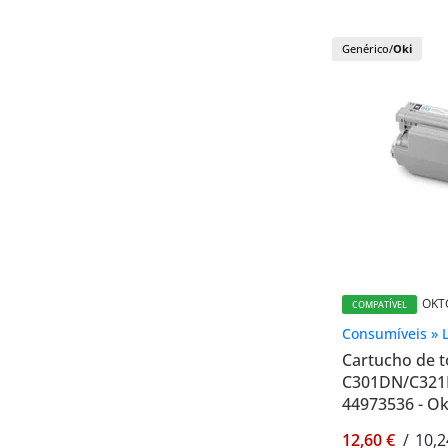
Genérico/
Oki
OKT
COMPATÍVEL
Consumíveis » 
Cartucho de t
C301DN/C321D
44973536 - O
12,60 €
/
10,2