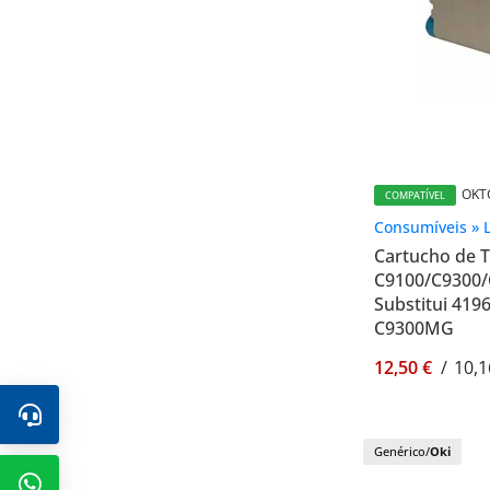
OKT
COMPATÍVEL
Consumíveis » 
Cartucho de 
C9100/C9300/
Substitui 419
C9300MG
12,50 €
/
10,1
Genérico/
Oki