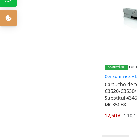
OKT
COMPATÍVEL
Consumíveis » 
Cartucho de t
C3520/C3530
Substitui 434
MC350BK
12,50 €
/
10,1