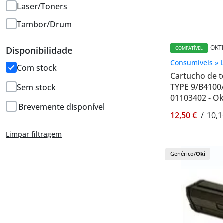
Laser/Toners
Tambor/Drum
OKT
Disponibilidade
COMPATÍVEL
Consumíveis » 
Com stock
Cartucho de t
TYPE 9/B4100/
Sem stock
01103402 - O
Brevemente disponível
12,50 €
/
10,1
Limpar filtragem
Genérico/
Oki