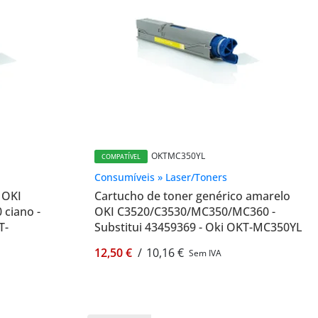
OKTMC350YL
COMPATÍVEL
Consumíveis » Laser/Toners
 OKI
Cartucho de toner genérico amarelo
ciano -
OKI C3520/C3530/MC350/MC360 -
T-
Substitui 43459369 - Oki OKT-MC350YL
12,50 €
/
10,16 €
Sem IVA