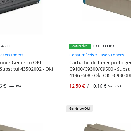
B4600
OKTC9300BK
COMPATÍVEL
Laser/Toners
Consumíveis » Laser/Toners
Toner Genérico OKI
Cartucho de toner preto ge
Substitui 43502002 - Oki
C9100/C9300/C9500 - Substi
41963608 - Oki OKT-C9300B
6 €
12,50 €
/
10,16 €
Sem IVA
Sem IVA
Genérico/
Oki