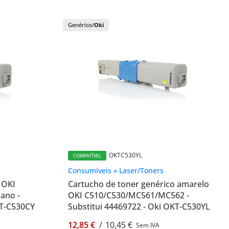
Genérico/
Oki
OKTC530YL
COMPATÍVEL
Consumíveis » Laser/Toners
 OKI
Cartucho de toner genérico amarelo
ano -
OKI C510/C530/MC561/MC562 -
KT-C530CY
Substitui 44469722 - Oki OKT-C530YL
12,85 €
/
10,45 €
Sem IVA