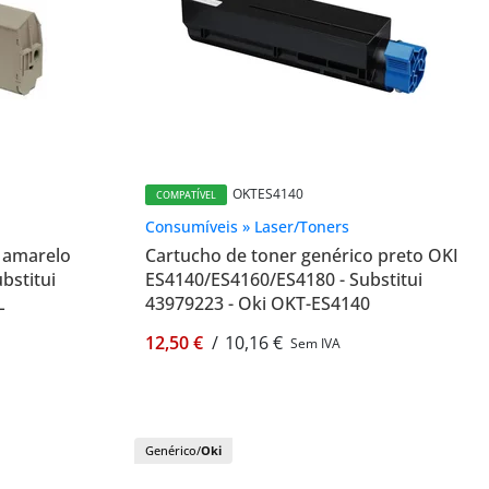
OKTES4140
COMPATÍVEL
Consumíveis » Laser/Toners
o amarelo
Cartucho de toner genérico preto OKI
bstitui
ES4140/ES4160/ES4180 - Substitui
L
43979223 - Oki OKT-ES4140
12,50 €
/
10,16 €
Sem IVA
Genérico/
Oki