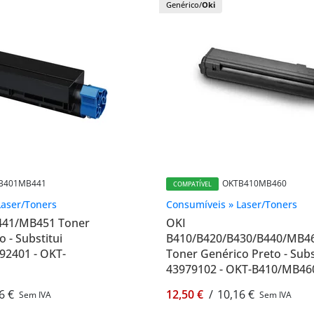
Genérico/
Oki
B401MB441
OKTB410MB460
COMPATÍVEL
Laser/Toners
Consumíveis » Laser/Toners
441/MB451 Toner
OKI
 - Substitui
B410/B420/B430/B440/MB
92401 - OKT-
Toner Genérico Preto - Subs
43979102 - OKT-B410/MB46
6 €
12,50 €
/
10,16 €
Sem IVA
Sem IVA