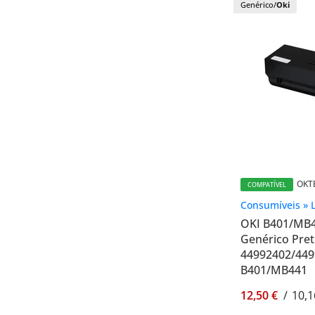
Genérico/
Oki
OKT
COMPATÍVEL
Consumíveis » 
OKI B401/MB
Genérico Preto
44992402/449
B401/MB441
12,50 €
/
10,1