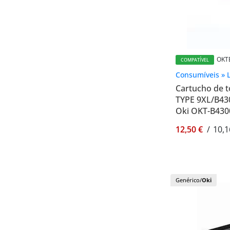
OKT
COMPATÍVEL
Consumíveis » 
Cartucho de t
TYPE 9XL/B430
Oki OKT-B430
12,50 €
/
10,1
Genérico/
Oki