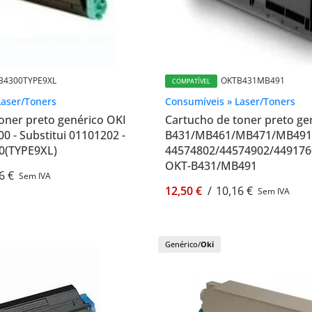
B4300TYPE9XL
OKTB431MB491
COMPATÍVEL
Laser/Toners
Consumíveis » Laser/Toners
oner preto genérico OKI
Cartucho de toner preto ge
0 - Substitui 01101202 -
B431/MB461/MB471/MB491 -
0(TYPE9XL)
44574802/44574902/4491760
OKT-B431/MB491
6 €
Sem IVA
12,50 €
/
10,16 €
Sem IVA
Genérico/
Oki