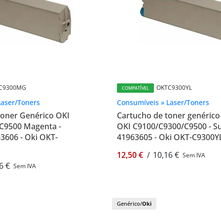
C9300MG
OKTC9300YL
COMPATÍVEL
Laser/Toners
Consumíveis » Laser/Toners
Toner Genérico OKI
Cartucho de toner genéric
C9500 Magenta -
OKI C9100/C9300/C9500 - Su
63606 - Oki OKT-
41963605 - Oki OKT-C9300Y
12,50 €
/
10,16 €
Sem IVA
6 €
Sem IVA
Genérico/
Oki