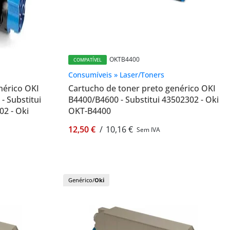
OKTB4400
COMPATÍVEL
Consumíveis » Laser/Toners
nérico OKI
Cartucho de toner preto genérico OKI
 Substitui
B4400/B4600 - Substitui 43502302 - Oki
2 - Oki
OKT-B4400
12,50 €
/
10,16 €
Sem IVA
Genérico/
Oki