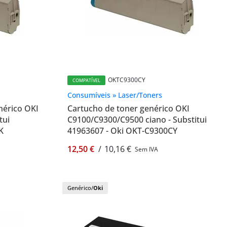
OKTC9300CY
COMPATÍVEL
Consumíveis » Laser/Toners
nérico OKI
Cartucho de toner genérico OKI
tui
C9100/C9300/C9500 ciano - Substitui
K
41963607 - Oki OKT-C9300CY
12,50 €
/
10,16 €
Sem IVA
Genérico/
Oki