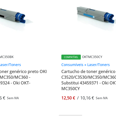
MC350BK
OKTMC350CY
COMPATÍVEL
Laser/Toners
Consumíveis » Laser/Toners
oner genérico preto OKI
Cartucho de toner genérico
/MC350/MC360 -
C3520/C3530/MC350/MC360 
59324 - Oki OKT-
Substitui 43459371 - Oki OK
MC350CY
6 €
12,50 €
/
10,16 €
Sem IVA
Sem IVA