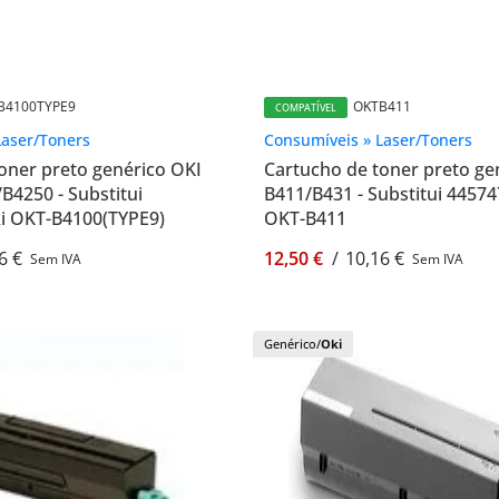
B4100TYPE9
OKTB411
COMPATÍVEL
Laser/Toners
Consumíveis » Laser/Toners
oner preto genérico OKI
Cartucho de toner preto ge
B4250 - Substitui
B411/B431 - Substitui 44574
ki OKT-B4100(TYPE9)
OKT-B411
6 €
12,50 €
/
10,16 €
Sem IVA
Sem IVA
Genérico/
Oki