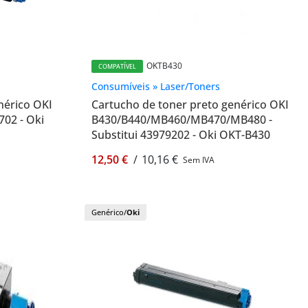
OKTB430
COMPATÍVEL
Consumíveis » Laser/Toners
nérico OKI
Cartucho de toner preto genérico OKI
702 - Oki
B430/B440/MB460/MB470/MB480 -
Substitui 43979202 - Oki OKT-B430
12,50 €
/
10,16 €
Sem IVA
Genérico/
Oki