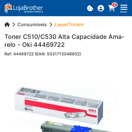
0
MENU
Consumíveis
Laser/Toners
Toner C510/C530 Alta Ca­pa­ci­dade Ama­
relo - Oki 44469722
Ref: 44469722 (EAN: 5031713048602)
Previous
Next