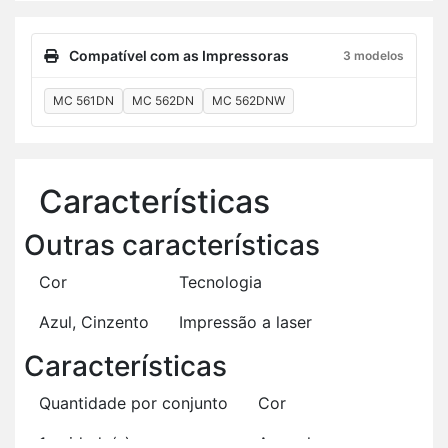
Compatível com as Impressoras
3 modelos
MC 561DN
MC 562DN
MC 562DNW
Ca­rac­te­rís­ticas
Ou­tras ca­rac­te­rís­ticas
Cor
Tec­no­logia
Azul, Cin­zento
Im­pressão a laser
Ca­rac­te­rís­ticas
Quan­ti­dade por con­junto
Cor
1 uni­dade(s)
Ama­relo