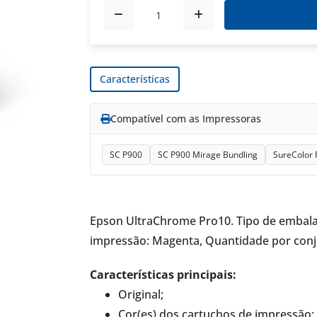
Características
Compatível com as Impressoras
SC P900
SC P900 Mirage Bundling
SureColor 
Epson UltraChrome Pro10. Tipo de embalag
impressão: Magenta, Quantidade por conju
Características principais:
Original;
Cor(es) dos cartuchos de impressão: