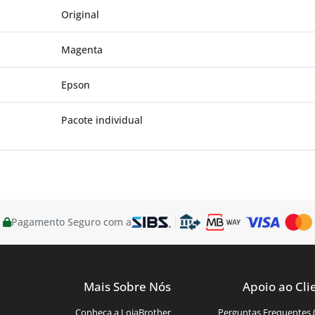
Original
Magenta
Epson
Pacote individual
Pagamento Seguro com a
Mais Sobre Nós
Apoio ao Cli
Conheça a LojaBrother
Perguntas Frequentes 