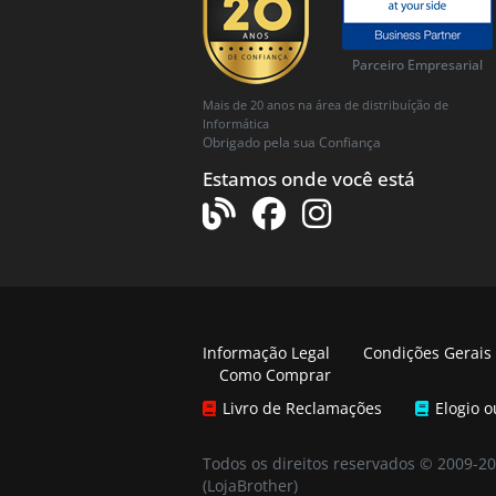
Parceiro Empresarial
Mais de 20 anos na área de distribuíção de
Informática
Obrigado pela sua Confiança
Estamos onde você está
Informação Legal
Condições Gerais
Como Comprar
Livro de Reclamações
Elogio 
Todos os direitos reservados © 2009-2
(LojaBrother)