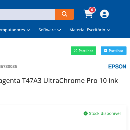
0
omputadores
Software
Material Escritório
Partilhar
Partilhar
46730035
Magenta T47A3 UltraChrome Pro 10 ink
Stock disponível