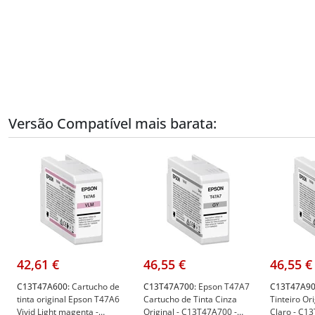
Versão Compatível mais barata:
42,61 €
46,55 €
46,55 €
C13T47A600:
Cartucho de
C13T47A700:
Epson T47A7
C13T47A90
tinta original Epson T47A6
Cartucho de Tinta Cinza
Tinteiro Or
Vivid Light magenta -
Original - C13T47A700 -
Claro - C1