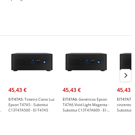
Epson C13T47A500
Epson C13T47AD00
45,43 €
45,43 €
45,43 €
EIT47A5:
Tinteiro Ciano Luz
EIT47A6:
Genéricos Epson
EIT47A7:
T
Epson T47A5 - Substitui
T47A6 Vivid Light Magenta -
cinzento E
C13T47A500 - EI-T47A5
Substitui C13T47A600 - EI-
Substitui 
T47A6
T47A7