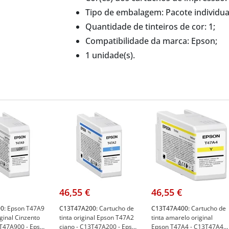
Tipo de embalagem: Pacote individua
Quantidade de tinteiros de cor: 1;
Compatibilidade da marca: Epson;
1 unidade(s).
46,55 €
46,55 €
0:
Epson T47A9
C13T47A200:
Cartucho de
C13T47A400:
Cartucho de
iginal Cinzento
tinta original Epson T47A2
tinta amarelo original
3T47A900 - Epson
ciano - C13T47A200 - Epson
Epson T47A4 - C13T47A40