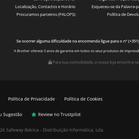
Localização, Contactos e Horário
Esqueceu-se da Palavra-p
Procuramos parceiros (PALOPS)
Política de Devol
Se ocorrer alguma dificuldade na encomenda ligue para o nº (+351
A Brother oferece 3 anos de garantia em todos os seus produtos de impressão.
Para sua comodidade, a nossa loja encontra-se
Política de Privacidade
Política de Cookies
ou Sugestão
Review no Trustpilot
026
Safeway Ibérica - Distribuição Informática, Lda.