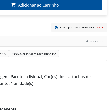
Adicionar ao Carrinho
Envio por Transportadora
3,95 €
4 modelos
P900
SureColor P900 Mirage Bundling
em: Pacote individual, Cor(es) dos cartuchos de
nto: 1 unidade(s).
 Magenta;