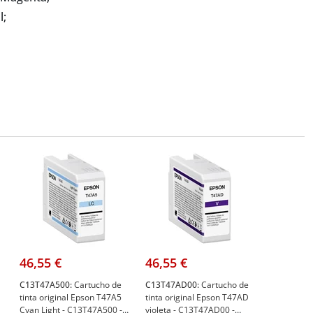
l;
46,55 €
46,55 €
C13T47A500:
Cartucho de
C13T47AD00:
Cartucho de
tinta original Epson T47A5
tinta original Epson T47AD
0
Cyan Light - C13T47A500 -
violeta - C13T47AD00 -