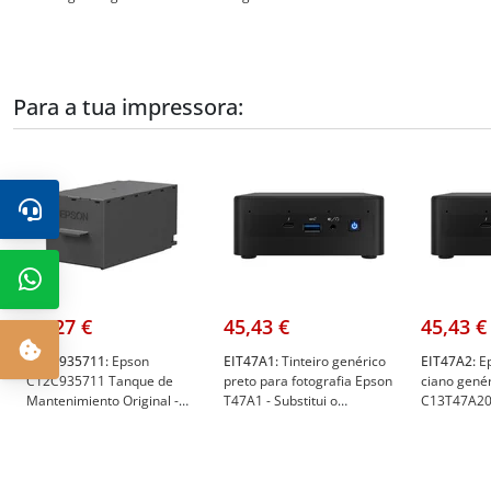
C13T47A600 - Epson
Epson C13T47A700
C13T47A9
C13T47A600
Para a tua impressora:
23,27 €
45,43 €
45,43 €
C12C935711:
Epson
EIT47A1:
Tinteiro genérico
EIT47A2:
Ep
C12C935711 Tanque de
preto para fotografia Epson
ciano genér
Mantenimiento Original -
T47A1 - Substitui o
C13T47A200
EPSON C12C935711
C13T47A100 - EI-T47A1