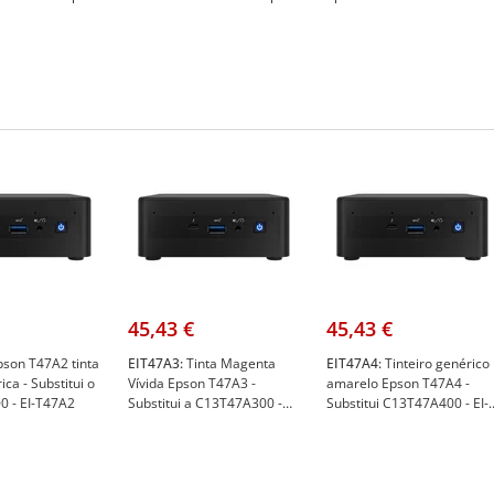
00
C13T47A200
- Epson C13T47A400
45,43 €
45,43 €
son T47A2 tinta
EIT47A3:
Tinta Magenta
EIT47A4:
Tinteiro genérico
ica - Substitui o
Vívida Epson T47A3 -
amarelo Epson T47A4 -
 - EI-T47A2
Substitui a C13T47A300 -
Substitui C13T47A400 - EI-
EI-T47A3
T47A4