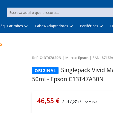
áq. Carimbos
Cabos/Adaptadores
Periféricos
C
s
Ref:
C13T47A30N
|
Marca:
Epson
|
EAN:
87159
Singlepack Vivid 
ORIGINAL
50ml - Epson C13T47A30N
46,55 €
/
37,85 €
Sem IVA