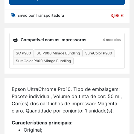
Envio por Transportadora
3,95 €
Compatível com as Impressoras
4 modelos
SC P900
SC P900 Mirage Bundling
SureColor P900
SureColor P900 Mirage Bundling
Epson Ul­tra­Ch­rome Pro10. Tipo de em­ba­lagem:
Pa­cote in­di­vi­dual, Vo­lume da tinta de cor: 50 ml,
Cor(es) dos car­tu­chos de im­pressão: Ma­genta
claro, Quan­ti­dade por con­junto: 1 uni­dade(s).
Ca­rac­te­rís­ticas prin­ci­pais:
Ori­ginal;