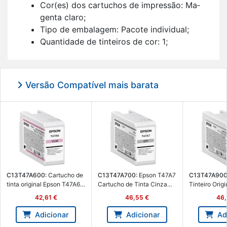
Cor(es) dos car­tu­chos de im­pressão: Ma­
genta claro;
Tipo de em­ba­lagem: Pa­cote in­di­vi­dual;
Quan­ti­dade de tin­teiros de cor: 1;
Com­pa­ti­bi­li­dade da marca: Epson;
1 uni­dade(s).
Versão Compatível mais barata
C13T47A600:
Car­tucho de
C13T47A700:
Epson T47A7
C13T47A900
tinta ori­ginal Epson T47A6
Car­tucho de Tinta Cinza
Tin­teiro Ori­g
Vivid Light ma­genta -
Ori­ginal - C13T47A700 -
Claro - C13
42,61 €
46,55 €
46,
C13T47A600 - Epson
Epson C13T47A700
Epson C13T
C13T47A600
Adicionar
Adicionar
Ad