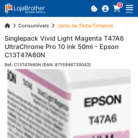
0
MENU
Consumíveis
Jacto de Tinta/Tinteiros
Sin­gle­pack Vivid Light Ma­genta T47A6
Ul­tra­Ch­rome Pro 10 ink 50ml - Epson
C13T47A60N
Ref: C13T47A60N (EAN: 8715946730042)
Previous
Next