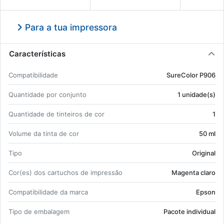
Para a tua impressora
Características
Com­pa­ti­bi­li­dade
Su­re­Color P906
Quan­ti­dade por con­junto
1 uni­dade(s)
Quan­ti­dade de tin­teiros de cor
1
Vo­lume da tinta de cor
50 ml
Tipo
Ori­ginal
Cor(es) dos car­tu­chos de im­pressão
Ma­genta claro
Com­pa­ti­bi­li­dade da marca
Epson
Tipo de em­ba­lagem
Pa­cote in­di­vi­dual