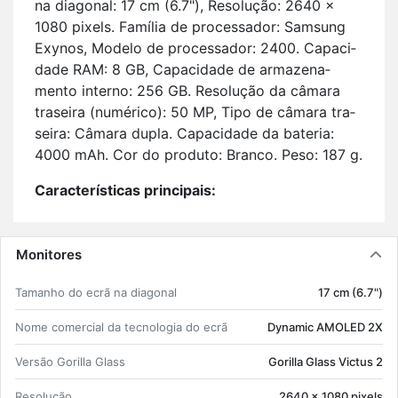
na di­a­gonal: 17 cm (6.7"), Re­so­lução: 2640 x
1080 pi­xels. Fa­mília de pro­ces­sador: Sam­sung
Exynos, Mo­delo de pro­ces­sador: 2400. Ca­pa­ci­
dade RAM: 8 GB, Ca­pa­ci­dade de ar­ma­ze­na­
mento in­terno: 256 GB. Re­so­lução da câ­mara
tra­seira (nu­mé­rico): 50 MP, Tipo de câ­mara tra­
seira: Câ­mara dupla. Ca­pa­ci­dade da ba­teria:
4000 mAh. Cor do pro­duto: Branco. Peso: 187 g.
Ca­rac­te­rís­ticas prin­ci­pais:
17 cm (6.7") 2640 x 1080 pi­xels;
Sam­sung Exynos 2400;
8 GB 256 GB;
Monitores
5G eSIM;
Ta­manho do ecrã na di­a­gonal
17 cm (6.7")
Near Field Com­mu­ni­ca­tion (NFC);
Câ­mara dupla 50 MP 12 MP;
Nome co­mer­cial da tec­no­logia do ecrã
Dy­namic AMOLED 2X
4000 mAh Car­re­ga­mento wi­re­less.
Versão Go­rilla Glass
Go­rilla Glass Victus 2
Re­so­lução
2640 x 1080 pi­xels