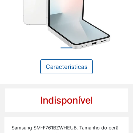
Características
Indisponível
Sam­sung SM-F761BZWHEUB. Ta­manho do ecrã