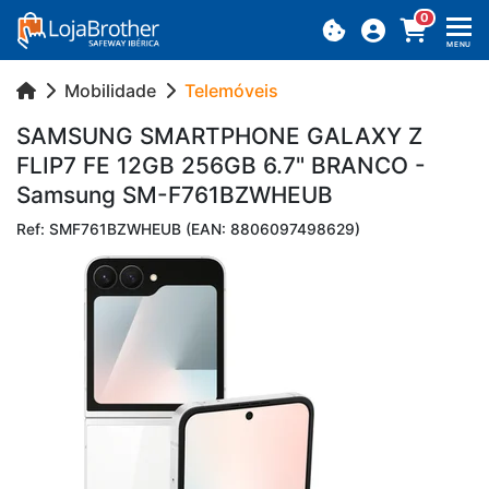
0
MENU
Mobilidade
Telemóveis
SAM­SUNG SMARTPHONE GA­LAXY Z
FLIP7 FE 12GB 256GB 6.7" BRANCO -
Sam­sung SM-F761BZWHEUB
Ref: SMF761BZWHEUB (EAN: 8806097498629)
Previous
Next