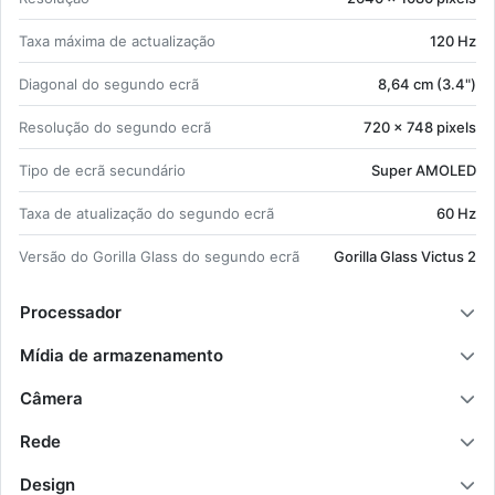
Taxa má­xima de ac­tu­a­li­zação
120 Hz
Di­a­gonal do se­gundo ecrã
8,64 cm (3.4")
Re­so­lução do se­gundo ecrã
720 x 748 pi­xels
Tipo de ecrã se­cun­dário
Super AMOLED
Taxa de atu­a­li­zação do se­gundo ecrã
60 Hz
Versão do Go­rilla Glass do se­gundo ecrã
Go­rilla Glass Victus 2
Processador
Mídia de armazenamento
Câmera
Rede
Design