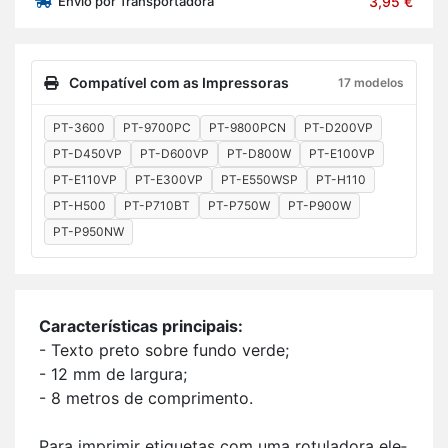
Envio por Transportadora
3,95 €
Compatível com as Impressoras
17 modelos
PT-3600
PT-9700PC
PT-9800PCN
PT-D200VP
PT-D450VP
PT-D600VP
PT-D800W
PT-E100VP
PT-E110VP
PT-E300VP
PT-E550WSP
PT-H110
PT-H500
PT-P710BT
PT-P750W
PT-P900W
PT-P950NW
Ca­rac­te­rís­ticas prin­ci­pais:
- Texto preto sobre fundo verde;
- 12 mm de lar­gura;
- 8 me­tros de com­pri­mento.
Para im­primir eti­quetas com uma ro­tu­la­dora ele­