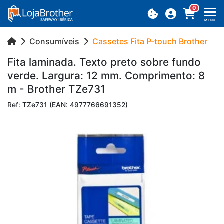
0
MENU
Consumíveis
Cassetes Fita P-touch Brother
Fita la­mi­nada. Texto preto sobre fundo
verde. Lar­gura: 12 mm. Com­pri­mento: 8
m - Brother TZe731
Ref: TZe731 (EAN: 4977766691352)
Previous
Next