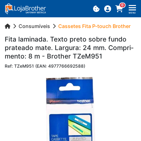
0
MENU
Consumíveis
Cassetes Fita P-touch Brother
Fita la­mi­nada. Texto preto sobre fundo
pra­teado mate. Lar­gura: 24 mm. Com­pri­
mento: 8 m - Brother TZeM951
Ref: TZeM951 (EAN: 4977766692588)
Previous
Next