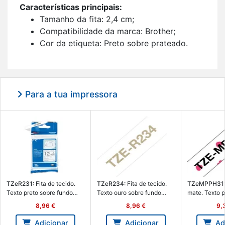
Ca­rac­te­rís­ticas prin­ci­pais:
Ta­manho da fita: 2,4 cm;
Com­pa­ti­bi­li­dade da marca: Brother;
Cor da eti­queta: Preto sobre pra­teado.
Para a tua impressora
TZeR231:
Fita de te­cido.
TZeR234:
Fita de te­cido.
TZeMPPH31
Texto preto sobre fundo
Texto ouro sobre fundo
mate. Texto p
branco. Lar­gura: 12mm.
branco. Lar­gura: 12mm.
fundo co­ra­çõ
8,96 €
8,96 €
9,
Com­pri­mento: 4m - Brother
Com­pri­mento: 4m - Brother
gura: 12mm. C
TZe-R231
TZe-R234
4m - Brothe
Adicionar
Adicionar
Ad