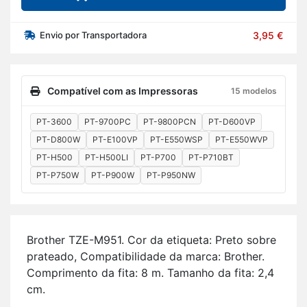
Envio por Transportadora
3,95 €
Compatível com as Impressoras
15 modelos
PT-3600
PT-9700PC
PT-9800PCN
PT-D600VP
PT-D800W
PT-E100VP
PT-E550WSP
PT-E550WVP
PT-H500
PT-H500LI
PT-P700
PT-P710BT
PT-P750W
PT-P900W
PT-P950NW
Brother TZE-M951. Cor da eti­queta: Preto sobre
pra­teado, Com­pa­ti­bi­li­dade da marca: Brother.
Com­pri­mento da fita: 8 m. Ta­manho da fita: 2,4
cm.