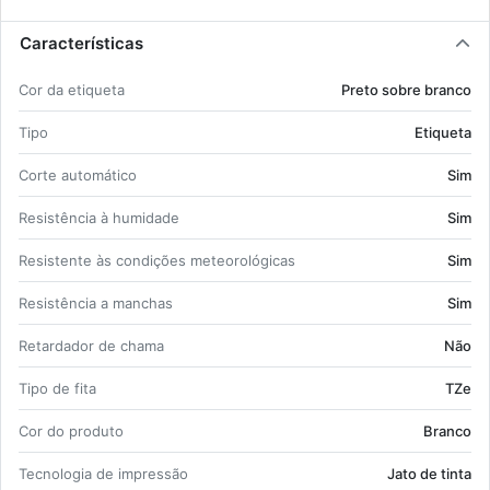
Características
Cor da eti­queta
Preto sobre branco
Tipo
Eti­queta
Corte au­to­má­tico
Sim
Re­sis­tência à hu­mi­dade
Sim
Re­sis­tente às con­di­ções me­te­o­ro­ló­gicas
Sim
Re­sis­tência a man­chas
Sim
Re­tar­dador de chama
Não
Tipo de fita
TZe
Cor do pro­duto
Branco
Tec­no­logia de im­pressão
Jato de tinta