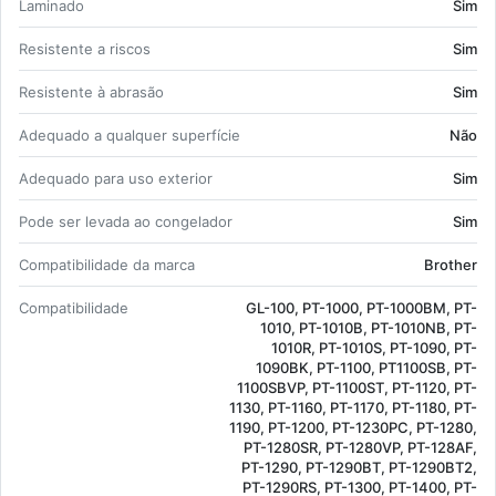
La­mi­nado
Sim
Re­sis­tente a riscos
Sim
Re­sis­tente à abrasão
Sim
Ade­quado a qual­quer su­per­fície
Não
Ade­quado para uso ex­te­rior
Sim
Pode ser le­vada ao con­ge­lador
Sim
Com­pa­ti­bi­li­dade da marca
Brother
Com­pa­ti­bi­li­dade
GL-100, PT-1000, PT-1000BM, PT-
1010, PT-1010B, PT-1010NB, PT-
1010R, PT-1010S, PT-1090, PT-
1090BK, PT-1100, PT1100SB, PT-
1100SBVP, PT-1100ST, PT-1120, PT-
1130, PT-1160, PT-1170, PT-1180, PT-
1190, PT-1200, PT-1230PC, PT-1280,
PT-1280SR, PT-1280VP, PT-128AF,
PT-1290, PT-1290BT, PT-1290BT2,
PT-1290RS, PT-1300, PT-1400, PT-