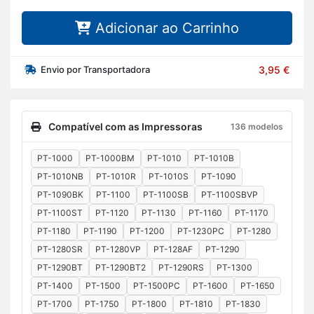
Adicionar ao Carrinho
Envio por Transportadora
3,95 €
Compatível com as Impressoras
136 modelos
PT-1000
PT-1000BM
PT-1010
PT-1010B
PT-1010NB
PT-1010R
PT-1010S
PT-1090
PT-1090BK
PT-1100
PT-1100SB
PT-1100SBVP
PT-1100ST
PT-1120
PT-1130
PT-1160
PT-1170
PT-1180
PT-1190
PT-1200
PT-1230PC
PT-1280
PT-1280SR
PT-1280VP
PT-128AF
PT-1290
PT-1290BT
PT-1290BT2
PT-1290RS
PT-1300
PT-1400
PT-1500
PT-1500PC
PT-1600
PT-1650
PT-1700
PT-1750
PT-1800
PT-1810
PT-1830