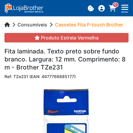
0
MENU
Consumíveis
Cassetes Fita P-touch Brother
Produto Estrela Vermelha
Fita la­mi­nada. Texto preto sobre fundo
branco. Lar­gura: 12 mm. Com­pri­mento: 8
m - Brother TZe231
Ref: TZe231 (EAN: 4977766685177)