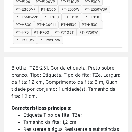
PT-E100
PT-E100VP
PT-E110VP
PT-E300
PT-E300VP
PT-E500
PT-E550W
PT-E550WSP
PT-E550WVP
PT-H100
PT-H105
PT-H110
PT-H300
PT-H300LI
PT-H500
PT-H500LI
PT-H75
PT-P700
PT-P710BT
PT-P750W
PT-P900W
PT-P950NW
Brother TZE-231. Cor da eti­queta: Preto sobre
branco, Tipo: Eti­queta, Tipo de fita: TZe. Lar­gura
da fita: 1,2 cm, Com­pri­mento da fita: 8 m, Quan­
ti­dade por con­junto: 1 uni­dade(s). Ta­manho da
fita: 1,2 cm.
Ca­rac­te­rís­ticas prin­ci­pais:
Eti­queta Tipo de fita: TZe;
Ta­manho da fita: 1,2 cm;
Re­sis­tente à água Re­sis­tente a subs­tân­cias