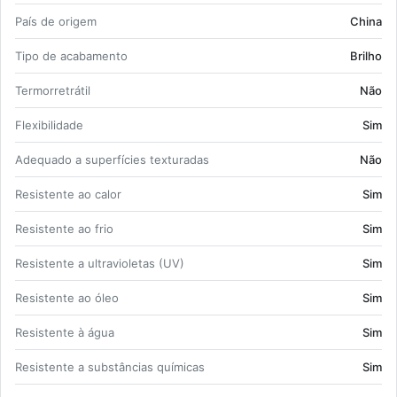
País de origem
China
Tipo de aca­ba­mento
Brilho
Ter­mor­re­trátil
Não
Fle­xi­bi­li­dade
Sim
Ade­quado a su­per­fí­cies tex­tu­radas
Não
Re­sis­tente ao calor
Sim
Re­sis­tente ao frio
Sim
Re­sis­tente a ul­tra­vi­o­letas (UV)
Sim
Re­sis­tente ao óleo
Sim
Re­sis­tente à água
Sim
Re­sis­tente a subs­tân­cias quí­micas
Sim