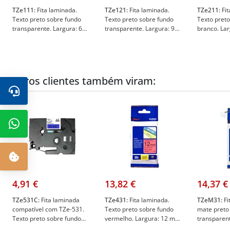
TZe111:
Fita laminada.
TZe121:
Fita laminada.
TZe211:
Fit
Texto preto sobre fundo
Texto preto sobre fundo
Texto pret
transparente. Largura: 6
transparente. Largura: 9
branco. La
mm. Comprimento: 8 m -
mm. Comprimento: 8 m -
Compriment
Brother TZe111
Brother TZe121
Brother TZ
Outros clientes também viram:
4,91 €
13,82 €
14,37 €
TZe531C:
Fita laminada
TZe431:
Fita laminada.
TZeM31:
Fi
compatível com TZe-531.
Texto preto sobre fundo
mate preto
Texto preto sobre fundo
vermelho. Largura: 12 mm.
transparent
azul. Largura: 12 mm.
Comprimento: 8 m -
mm Compri