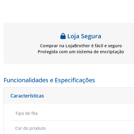
Comprimento: 8 m - TZe-
Brother TZe431
Brother TZ
531C (Compatível)
Loja Segura
Comprar na LojaBrother é fácil e seguro
Protegida com um sistema de encriptação
Funcionalidades e Especificações
Características
Tipo de fita
Cor do produto