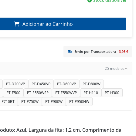
Stock disponível
Adicionar ao Carrinho
Envio por Transportadora
3,95 €
25 modelos
PT-D200VP
PT-D450VP
PT-D600VP
PT-D800W
PT-E500
PT-E550WSP
PT-E550WVP
PT-H110
PT-H300
T-P710BT
PT-P750W
PT-P900W
PT-P950NW
produto: Azul. Largura da fita: 1,2 cm, Comprimento da