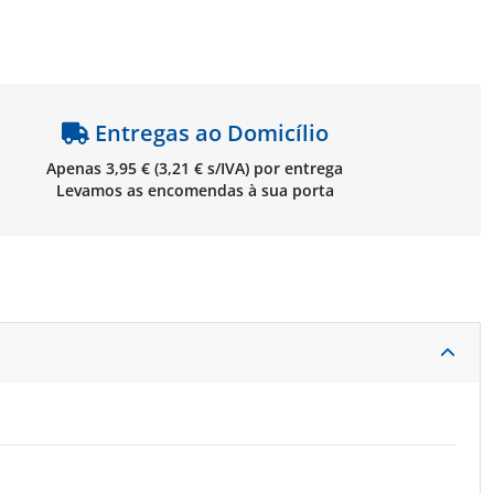
Brother TZeFX611
Brother TZe233
Brother T
Entregas ao Domicílio
Apenas 3,95 € (3,21 € s/IVA) por entrega
Levamos as encomendas à sua porta