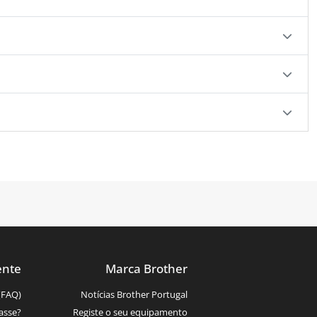
ente
Marca Brother
(FAQ)
Notícias Brother Portugal
asse?
Registe o seu equipamento