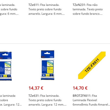
a laminada.
TZe611:
Fita laminada.
TZeN231:
Fita não
o sobre fundo
Texto preto sobre fundo
laminada. Texto preto
rgura: 6 mm.
amarelo. Largura: 6 mm.
sobre fundo branco.
o: 8 m -
Comprimento: 8 m -
Largura: 12 mm.
e211
Brother TZe611
Comprimento: 8 m -
Brother TZeN231
14,37 €
14,70 €
ta laminada
TZe631:
Fita laminada.
BROTZFX611:
Fita
 sobre
Texto preto sobre fundo
Laminada Flexivel
e. Largura: 12
amarelo. Largura: 12 mm.
6mmx8mts Fundo Amarelo
mento: 8 m -
Comprimento: 8 m -
/ Texto Preto - Brother