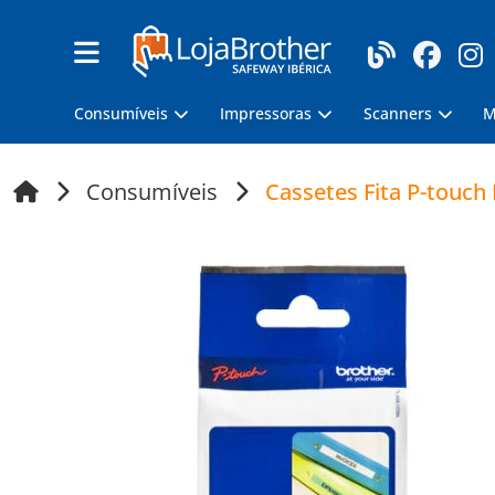
Consumíveis
Impressoras
Scanners
M
Consumíveis
Cassetes Fita P-touch