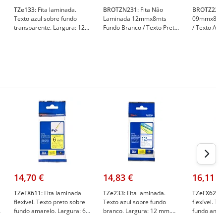
TZe133:
Fita laminada.
BROTZN231:
Fita Não
BROTZ223
Texto azul sobre fundo
Laminada 12mmx8mts
09mmx8mt
transparente. Largura: 12
Fundo Branco / Texto Preto
/ Texto Azu
mm. Comprimento: 8 m -
- Brother BROTZN231
BROTZ223
Brother TZe133
14,70 €
14,83 €
16,11 €
TZeFX611:
Fita laminada
TZe233:
Fita laminada.
TZeFX621:
flexível. Texto preto sobre
Texto azul sobre fundo
flexível. T
fundo amarelo. Largura: 6
branco. Largura: 12 mm.
fundo amar
mm. Comprimento: 8 m -
Comprimento: 8 m -
mm. Compr