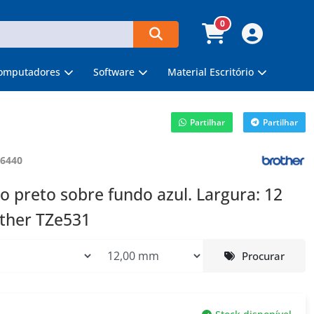
0
omputadores
Software
Material Escritório
Partilhar
Partilhar
6440
to preto sobre fundo azul. Largura: 12
ther TZe531
Procurar