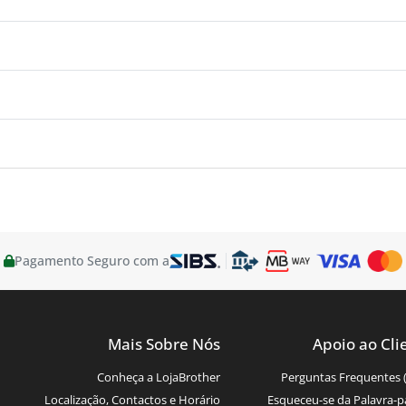
Pagamento Seguro com a
Mais Sobre Nós
Apoio ao Cli
Conheça a LojaBrother
Perguntas Frequentes 
Localização, Contactos e Horário
Esqueceu-se da Palavra-p