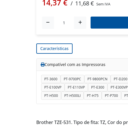
14,37 €
/
11,68 €
Sem IVA
Características
Compatível com as Impressoras
PT-3600
PT-9700PC
PT-9800PCN
PT-D200
PT-E100VP
PT-E110VP
PT-E300
PT-E300VP
PT-H500
PT-H500LI
PT-H75
PT-P700
P
Brother TZE-531. Tipo de fita: TZ, Cor do 