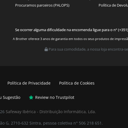
Procuramos parceiros (PALOPS)
Política de Devol
Se ocorrer alguma dificuldade na encomenda ligue para o nº (+351
A Brother oferece 3 anos de garantia em todos os seus produtos de impressão.
Para sua comodidade, a nossa loja encontra-se
Política de Privacidade
Política de Cookies
ou Sugestão
Review no Trustpilot
026
Safeway Ibérica - Distribuição Informática, Lda.
ão G, 2710-632 Sintra, pessoa coletiva n° 506 218 651.