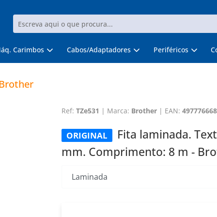
áq. Carimbos
Cabos/Adaptadores
Periféricos
C
 Brother
Ref:
TZe531
|
Marca:
Brother
|
EAN:
497776668
Fita laminada. Tex
ORIGINAL
mm. Comprimento: 8 m - Bro