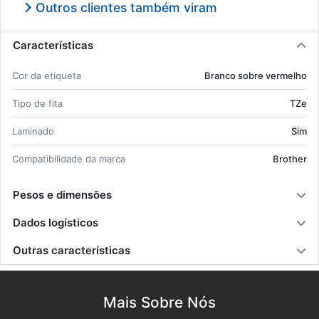
Outros clientes também viram
Características
Cor da eti­queta
Branco sobre ver­melho
Tipo de fita
TZe
La­mi­nado
Sim
Com­pa­ti­bi­li­dade da marca
Brother
Pesos e dimensões
Dados logísticos
Outras características
Mais Sobre Nós