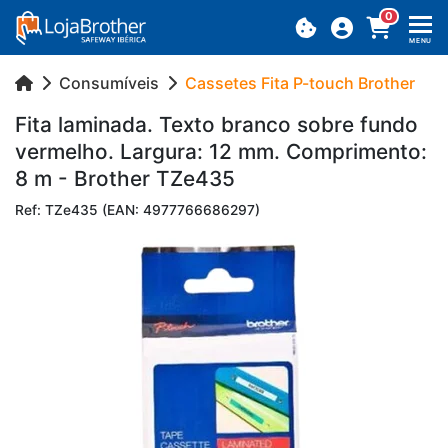
0
MENU
Consumíveis
Cassetes Fita P-touch Brother
Fita la­mi­nada. Texto branco sobre fundo
ver­melho. Lar­gura: 12 mm. Com­pri­mento:
8 m - Brother TZe435
Ref: TZe435 (EAN: 4977766686297)
Previous
Next