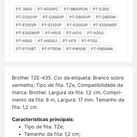
PT-3600
PT-9700PC
PT-9800PCN
PT-D200
PT-D200VP
PT-D450VP
PT-D600VP
PT-D800W
PT-E100VP
PT-E110VP
PT-E300VP
PT-E550WSP
PT-E550WVP
PT-H105
PT-H110
PT-H300
PT-H500
PT-H500LI
PT-H75
PT-P700
PT-P710BT
PT-P750W
PT-P900W
PT-P950NW
Brother TZE-435. Cor da eti­queta: Branco sobre
ver­melho, Tipo de fita: TZe, Com­pa­ti­bi­li­dade da
marca: Brother. Lar­gura da fita: 1,2 cm, Com­pri­
mento da fita: 8 m, Lar­gura: 17 mm. Ta­manho da
fita: 1,2 cm.
Ca­rac­te­rís­ticas prin­ci­pais:
Tipo de fita: TZe;
Ta­manho da fita: 1,2 cm;