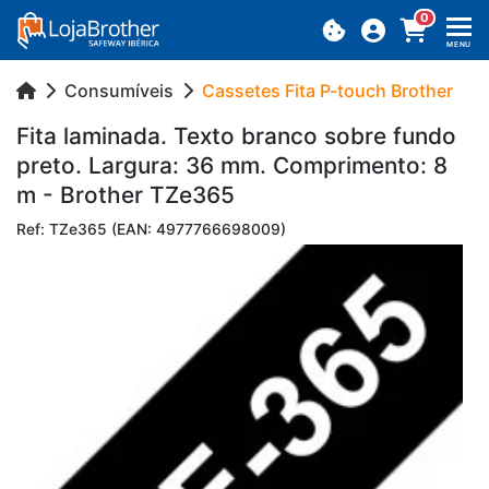
0
MENU
Consumíveis
Cassetes Fita P-touch Brother
Fita la­mi­nada. Texto branco sobre fundo
preto. Lar­gura: 36 mm. Com­pri­mento: 8
m - Brother TZe365
Ref: TZe365 (EAN: 4977766698009)
Previous
Next