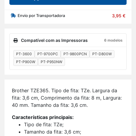
Envio por Transportadora
3,95 €
Compatível com as Impressoras
6 modelos
PT-3600
PT-9700PC
PT-9800PCN
PT-D800W
PT-P900W
PT-P950NW
Brother TZE365. Tipo de fita: TZe. Lar­gura da
fita: 3,6 cm, Com­pri­mento da fita: 8 m, Lar­gura:
40 mm. Ta­manho da fita: 3,6 cm.
Ca­rac­te­rís­ticas prin­ci­pais:
Tipo de fita: TZe;
Ta­manho da fita: 3,6 cm;