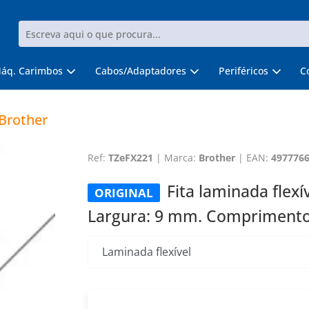
áq. Carimbos
Cabos/Adaptadores
Periféricos
C
 Brother
Ref:
TZeFX221
|
Marca:
Brother
|
EAN:
497776
Fita laminada flexí
ORIGINAL
Largura: 9 mm. Comprimento: