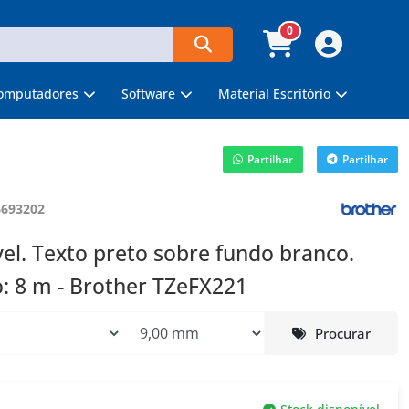
0
omputadores
Software
Material Escritório
Partilhar
Partilhar
6693202
vel. Texto preto sobre fundo branco.
 8 m - Brother TZeFX221
Procurar