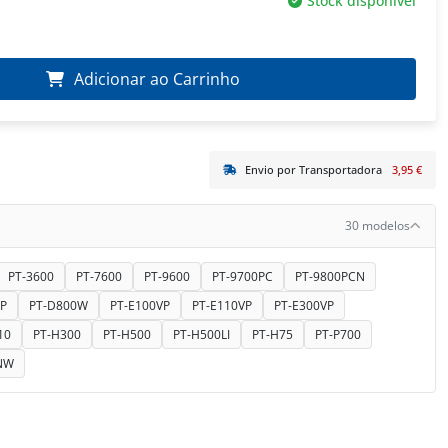
Stock disponível
Adicionar ao Carrinho
Envio por Transportadora
3,95 €
30 modelos
PT-3600
PT-7600
PT-9600
PT-9700PC
PT-9800PCN
P
PT-D800W
PT-E100VP
PT-E110VP
PT-E300VP
10
PT-H300
PT-H500
PT-H500LI
PT-H75
PT-P700
NW