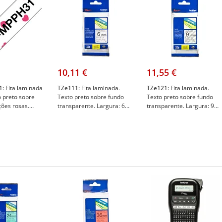
10,11 €
11,55 €
1:
Fita laminada
TZe111:
Fita laminada.
TZe121:
Fita laminada.
o preto sobre
Texto preto sobre fundo
Texto preto sobre fundo
ções rosas.
transparente. Largura: 6
transparente. Largura: 9
2mm.
mm. Comprimento: 8 m -
mm. Comprimento: 8 m -
o: 4m - Brother
Brother TZe111
Brother TZe121
1