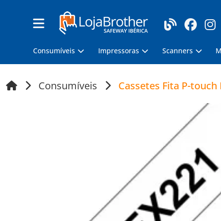
Consumíveis
Impressoras
Scanners
M
Consumíveis
Cassetes Fita P-touch