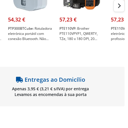
54,32 €
57,23 €
57,23 €
PTP300BTCube:
Rotuladora
PTE110VP:
Brother
PTE110VP:
eletrónica portátil com
PTE110VPYP1, QWERTY,
eletrónica 
conexão Bluetooth. Não
TZe, 180 x 180 DPI, 20
profissiona
inclui adaptador de
mm/seg, AAA, Alcalino -
eletricista
corrente. Cor branco -
Brother PTE110VP
Brother P
Brother PT-P300BT-Cube
Entregas ao Domicílio
Apenas 3,95 € (3,21 € s/IVA) por entrega
Levamos as encomendas à sua porta