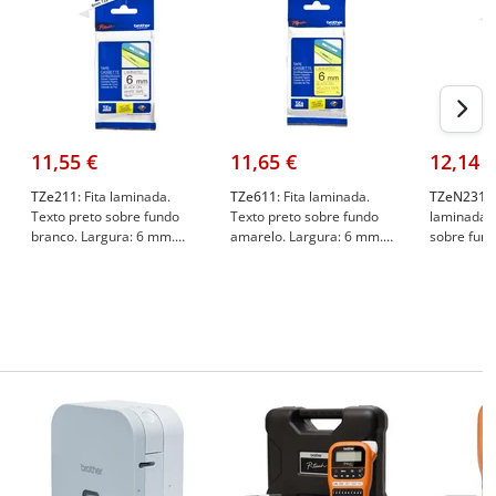
11,55 €
11,65 €
12,14 €
TZe211:
Fita laminada.
TZe611:
Fita laminada.
TZeN231:
F
Texto preto sobre fundo
Texto preto sobre fundo
laminada. 
branco. Largura: 6 mm.
amarelo. Largura: 6 mm.
sobre fund
Comprimento: 8 m -
Comprimento: 8 m -
Largura: 
Brother TZe211
Brother TZe611
Comprimen
Brother T