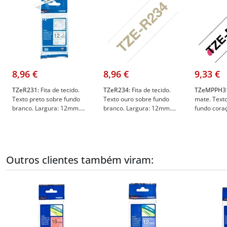
8,96 €
8,96 €
9,33 €
TZeR231:
Fita de tecido.
TZeR234:
Fita de tecido.
TZeMPPH3
Texto preto sobre fundo
Texto ouro sobre fundo
mate. Text
branco. Largura: 12mm.
branco. Largura: 12mm.
fundo cora
Comprimento: 4m - Brother
Comprimento: 4m - Brother
Largura: 1
TZe-R231
TZe-R234
Compriment
TZeMPPH3
Outros clientes também viram: