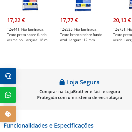
17,22 €
17,77 €
20,13 €
TZe441:
Fita laminada.
TZe535:
Fita laminada.
TZe751:
Fit
Texto preto sobre fundo
Texto branco sobre fundo
Texto pret
vermelho. Largura: 18 mm.
azul. Largura: 12 mm.
verde. Lar
Comprimento: 8 m -
Comprimento: 8 m -
Compriment
Brother TZe441
Brother TZe535
Brother TZ
Loja Segura
Comprar na LojaBrother é fácil e seguro
Protegida com um sistema de encriptação
Funcionalidades e Especificações