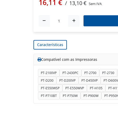
16,11 €
/
13,10 €
Sem IVA
Características
Compatível com as Impressoras
PT-2100VP
PT-2430PC
PT-2700
PT-2730
PT-D200
PT-D200VP
PT-D450VP
PT-D600V
PT-E550WSP
PT-E550WVP
PT-H105
PT-H1
PT-P710BT
PT-P750W
PT-P900W
PT-P950