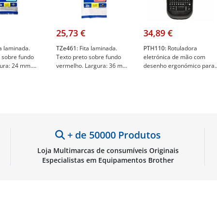
25,73 €
34,89 €
a laminada.
TZe461:
Fita laminada.
PTH110:
Rotuladora
o sobre fundo
Texto preto sobre fundo
eletrónica de mão com
gura: 24 mm.
vermelho. Largura: 36 mm.
desenho ergonómico para
o: 8 m -
Comprimento: 8 m -
casa ou para o escritório
e751
Brother TZe461
com teclado QWERTY e
visor LCD. Cor Preto -
Brother PT-H110
+ de 50000 Produtos
Loja Multimarcas de consumíveis Originais
Especialistas em Equipamentos Brother