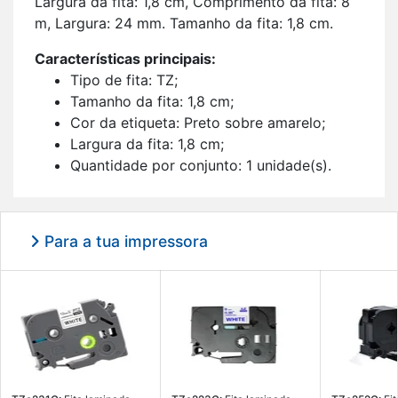
Lar­gura da fita: 1,8 cm, Com­pri­mento da fita: 8
m, Lar­gura: 24 mm. Ta­manho da fita: 1,8 cm.
Ca­rac­te­rís­ticas prin­ci­pais:
Tipo de fita: TZ;
Ta­manho da fita: 1,8 cm;
Cor da eti­queta: Preto sobre ama­relo;
Lar­gura da fita: 1,8 cm;
Quan­ti­dade por con­junto: 1 uni­dade(s).
Para a tua impressora