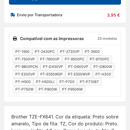
Envio por Transportadora
3,95 €
Compatível com as Impressoras
23 modelos
PT-1950
PT-2430PC
PT-2730VP
PT-3600
PT-7500VP
PT-7600VP
PT-9500PC
PT-9700PC
PT-9800PCN
PT-D450VP
PT-D600VP
PT-D800W
PT-E300VP
PT-E550WSP
PT-E550WVP
PT-H300
PT-H500
PT-H500LI
PT-P700
PT-P710BT
PT-P750W
PT-P900W
PT-P950NW
Brother TZE-FX641. Cor da eti­queta: Preto sobre
ama­relo, Tipo de fita: TZ, Cor do pro­duto: Preto.