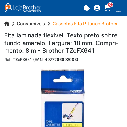
0
MENU
Consumíveis
Cassetes Fita P-touch Brother
Fita la­mi­nada fle­xível. Texto preto sobre
fundo ama­relo. Lar­gura: 18 mm. Com­pri­
mento: 8 m - Brother TZeFX641
Ref: TZeFX641 (EAN: 4977766692083)
Previous
Next