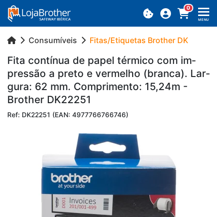
0
MENU
Consumíveis
Fitas/Etiquetas Brother DK
Fita con­tínua de papel tér­mico com im­
pressão a preto e ver­melho (branca). Lar­
gura: 62 mm. Com­pri­mento: 15,24m -
Brother DK22251
Ref: DK22251 (EAN: 4977766766746)