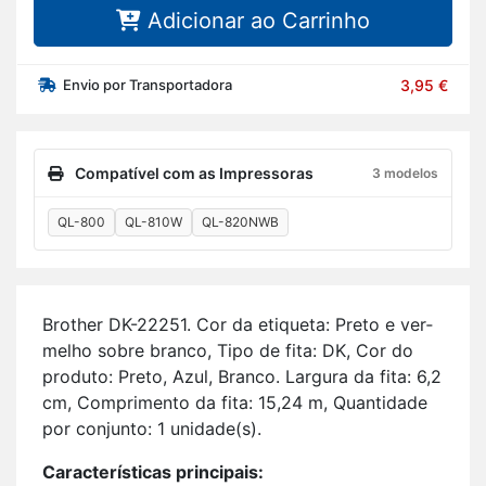
Adicionar ao Carrinho
Envio por Transportadora
3,95 €
Compatível com as Impressoras
3 modelos
QL-800
QL-810W
QL-820NWB
Brother DK-22251. Cor da eti­queta: Preto e ver­
melho sobre branco, Tipo de fita: DK, Cor do
pro­duto: Preto, Azul, Branco. Lar­gura da fita: 6,2
cm, Com­pri­mento da fita: 15,24 m, Quan­ti­dade
por con­junto: 1 uni­dade(s).
Ca­rac­te­rís­ticas prin­ci­pais: