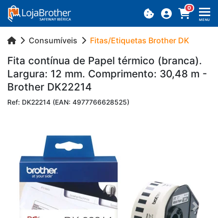
0
MENU
Consumíveis
Fitas/Etiquetas Brother DK
Fita con­tínua de Papel tér­mico (branca).
Lar­gura: 12 mm. Com­pri­mento: 30,48 m -
Brother DK22214
Ref: DK22214 (EAN: 4977766628525)
Previous
Next