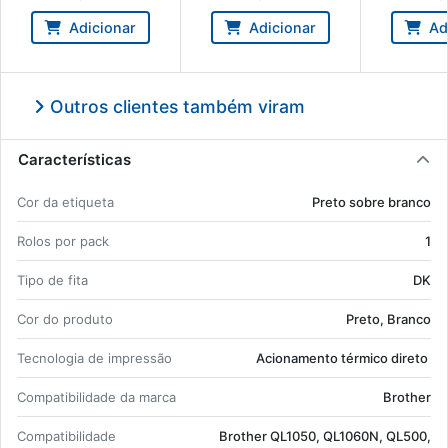
quetas brancas de 17 x 54
brancas de 1
mm - Brother DK11204
Brother DK1
Adicionar
Adicionar
Ad
Outros clientes também viram
Características
Cor da eti­queta
Preto sobre branco
Rolos por pack
1
Tipo de fita
DK
Cor do pro­duto
Preto, Branco
Tec­no­logia de im­pressão
Aci­o­na­mento tér­mico di­reto
Com­pa­ti­bi­li­dade da marca
Brother
Com­pa­ti­bi­li­dade
Brother QL1050, QL1060N, QL500,