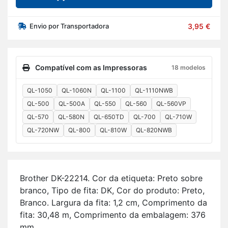
Envio por Transportadora
3,95 €
Compatível com as Impressoras
18 modelos
QL-1050
QL-1060N
QL-1100
QL-1110NWB
QL-500
QL-500A
QL-550
QL-560
QL-560VP
QL-570
QL-580N
QL-650TD
QL-700
QL-710W
QL-720NW
QL-800
QL-810W
QL-820NWB
Brother DK-22214. Cor da eti­queta: Preto sobre
branco, Tipo de fita: DK, Cor do pro­duto: Preto,
Branco. Lar­gura da fita: 1,2 cm, Com­pri­mento da
fita: 30,48 m, Com­pri­mento da em­ba­lagem: 376
mm.