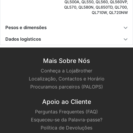
QL500A, QL550, QL560, QL560VP,
QL570, QL580N, QL650TD, QL700,
QL710W, QL720NW
Pesos e dimensões
Dados logísticos
Mais Sobre Nós
Conheça a LojaBrother
Localização, Contactos e Horário
Procuramos parceiros (PALOPS)
Apoio ao Cliente
Perguntas Frequentes (FAQ)
Esqueceu-se da Palavra-passe?
Política de Devoluções