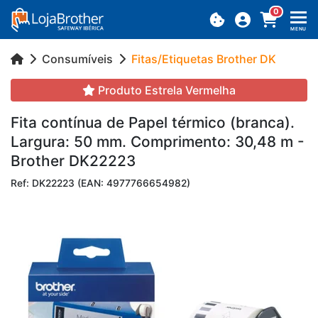
0
MENU
Consumíveis
Fitas/Etiquetas Brother DK
Produto Estrela Vermelha
Fita con­tínua de Papel tér­mico (branca).
Lar­gura: 50 mm. Com­pri­mento: 30,48 m -
Brother DK22223
Ref: DK22223 (EAN: 4977766654982)