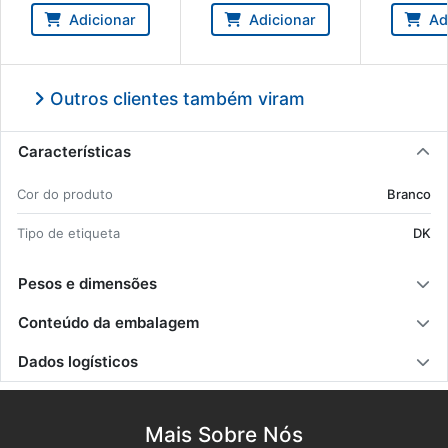
mm - Brother DK11204
Brother DK1
Adicionar
Adicionar
Ad
Outros clientes também viram
Características
Cor do pro­duto
Branco
Tipo de eti­queta
DK
Pesos e dimensões
Conteúdo da embalagem
Dados logísticos
Mais Sobre Nós