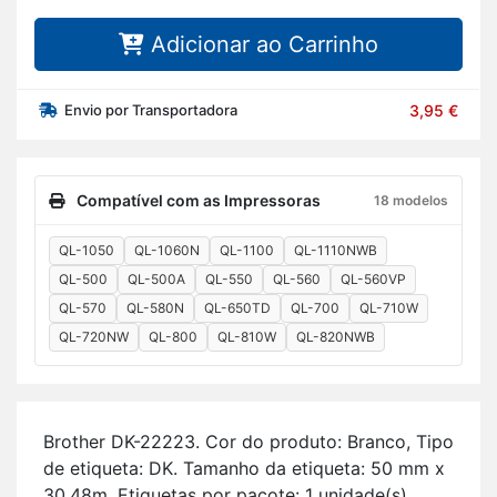
Adicionar ao Carrinho
Envio por Transportadora
3,95 €
Compatível com as Impressoras
18 modelos
QL-1050
QL-1060N
QL-1100
QL-1110NWB
QL-500
QL-500A
QL-550
QL-560
QL-560VP
QL-570
QL-580N
QL-650TD
QL-700
QL-710W
QL-720NW
QL-800
QL-810W
QL-820NWB
Brother DK-22223. Cor do pro­duto: Branco, Tipo
de eti­queta: DK. Ta­manho da eti­queta: 50 mm x
30.48m. Eti­quetas por pa­cote: 1 uni­dade(s).