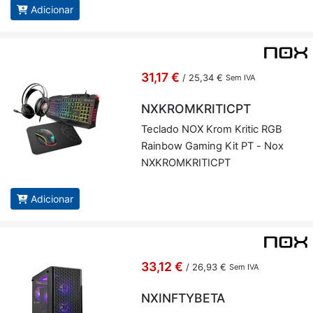
Adicionar
31,17 €
/
25,34 €
Sem IVA
NXKROMKRITICPT
Te­clado NOX Krom Kritic RGB
Rainbow Ga­ming Kit PT - Nox
NX­KROM­KRI­TICPT
Adicionar
33,12 €
/
26,93 €
Sem IVA
NXINFTYBETA