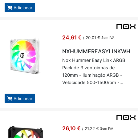
Adicionar
24,61 €
/
20,01 €
Sem IVA
NXHUMMEREASYLINKWH
Nox Hummer Easy Link ARGB
Pack de 3 ven­toi­nhas de
120mm - Ilu­mi­nação ARGB -
Ve­lo­ci­dade 500-1500rpm -
Ultra si­len­ciosa - Nox NXHUM­
ME­RE­ASY­LINKWH
Adicionar
26,10 €
/
21,22 €
Sem IVA