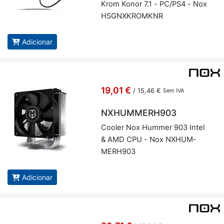
Krom Konor 7.1 - PC/PS4 - Nox
HSGNX­KROMKNR
Adicionar
19,01 €
/
15,46 €
Sem IVA
NXHUMMERH903
Co­oler Nox Hummer 903 Intel
& AMD CPU - Nox NXHUM­
MERH903
Adicionar