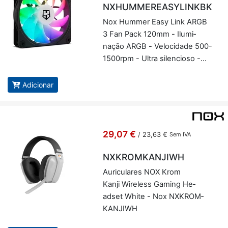
NXHUMMEREASYLINKBK
Nox Hummer Easy Link ARGB
3 Fan Pack 120mm - Ilu­mi­
nação ARGB - Ve­lo­ci­dade 500-
1500rpm - Ultra si­len­cioso -
Nox NXHUM­ME­RE­ASY­
LINKBKK
Adicionar
29,07 €
/
23,63 €
Sem IVA
NXKROMKANJIWH
Au­ri­cu­lares NOX Krom
Kanji Wi­re­less Ga­ming He­
adset White - Nox NX­KROM­
KAN­JIWH