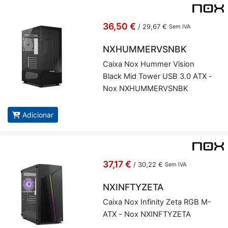
36,50 €
/
29,67 €
Sem IVA
NXHUMMERVSNBK
Caixa Nox Hummer Vi­sion
Black Mid Tower USB 3.0 ATX -
Nox NXHUM­MERVSNBK
Adicionar
37,17 €
/
30,22 €
Sem IVA
NXINFTYZETA
Caixa Nox In­fi­nity Zeta RGB M-
ATX - Nox NXINFTY­ZETA