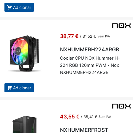
Adicionar
38,77 €
/
31,52 €
Sem IVA
NXHUMMERH224ARGB
Co­oler CPU NOX Hummer H-
224 RGB 120mm PWM - Nox
NXHUM­MERH224ARGB
Adicionar
43,55 €
/
35,41 €
Sem IVA
NXHUMMERFROST