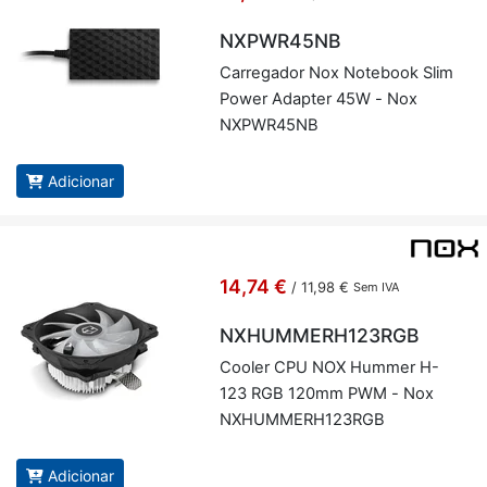
NXPWR45NB
Car­re­gador Nox No­te­book Slim
Power Adapter 45W - Nox
NXP­WR45NB
Adicionar
14,74 €
/
11,98 €
Sem IVA
NXHUMMERH123RGB
Co­oler CPU NOX Hummer H-
123 RGB 120mm PWM - Nox
NXHUM­MERH123RGB
Adicionar