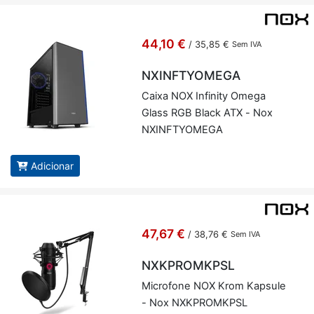
44,10 €
/
35,85 €
Sem IVA
NXINFTYOMEGA
Caixa NOX In­fi­nity Omega
Glass RGB Black ATX - Nox
NXINFTYO­MEGA
Adicionar
47,67 €
/
38,76 €
Sem IVA
NXKPROMKPSL
Mi­cro­fone NOX Krom Kap­sule
- Nox NXK­PROMKPSL