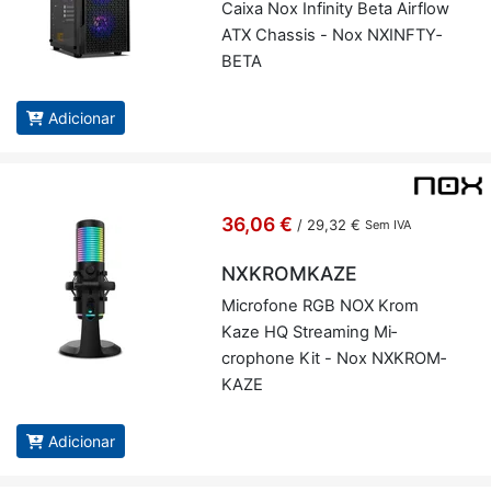
Caixa Nox In­fi­nity Beta Air­flow
ATX Chassis - Nox NXINFTY­
BETA
Adicionar
36,06 €
/
29,32 €
Sem IVA
NXKROMKAZE
Mi­cro­fone RGB NOX Krom
Kaze HQ Stre­a­ming Mi­
crophone Kit - Nox NX­KROM­
KAZE
Adicionar