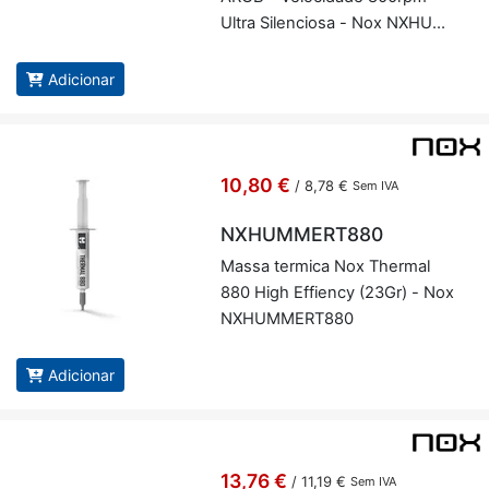
Ultra Si­len­ciosa - Nox NXHUM­
MERX200FAN
Adicionar
10,80 €
/
8,78 €
Sem IVA
NXHUMMERT880
Massa ter­mica Nox Thermal
880 High Ef­fi­ency (23Gr) - Nox
NXHUM­MERT880
Adicionar
13,76 €
/
11,19 €
Sem IVA