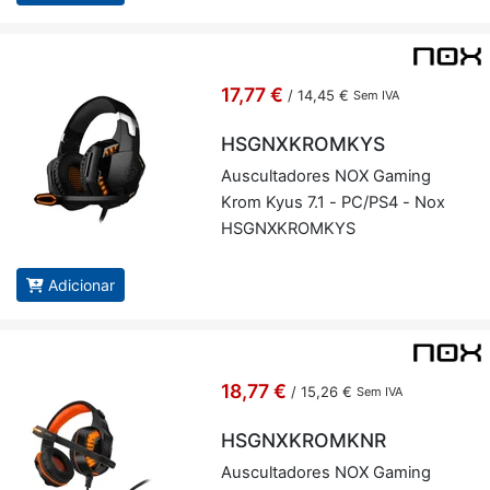
17,77 €
/
14,45 €
Sem IVA
HSGNXKROMKYS
Aus­cul­ta­dores NOX Ga­ming
Krom Kyus 7.1 - PC/PS4 - Nox
HSGNX­KROMKYS
Adicionar
18,77 €
/
15,26 €
Sem IVA
HSGNXKROMKNR
Aus­cul­ta­dores NOX Ga­ming