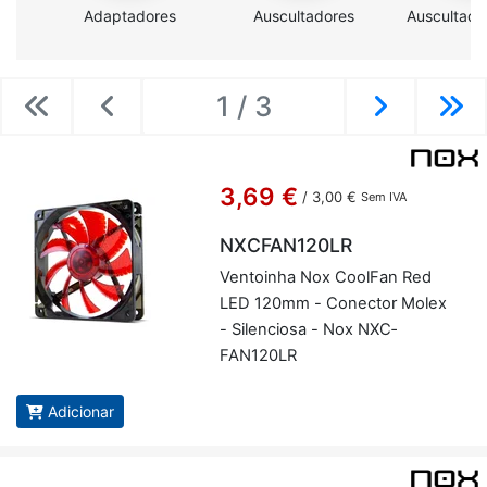
Adaptadores
Auscultadores
Auscultado
1 / 3
Previous
Previous
Next
Ne
3,69 €
/
3,00 €
Sem IVA
NXCFAN120LR
Ven­toinha Nox Co­olFan Red
LED 120mm - Co­nector Molex
- Si­len­ciosa - Nox NXC­
FAN120LR
Adicionar