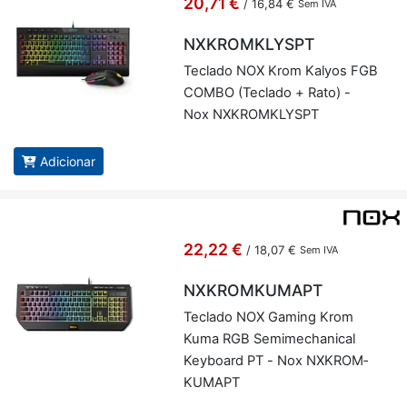
20,71 €
/
16,84 €
Sem IVA
NXKROMKLYSPT
Te­clado NOX Krom Kalyos FGB
COMBO (Te­clado + Rato) -
Nox NX­KROM­KLYSPT
Adicionar
22,22 €
/
18,07 €
Sem IVA
NXKROMKUMAPT
Te­clado NOX Ga­ming Krom
Kuma RGB Se­mi­me­cha­nical
Key­board PT - Nox NX­KROM­
KU­MAPT