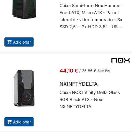
Caixa Semi-torre Nox Hummer
Frost ATX, Micro ATX - Painel
la­teral de vidro tem­pe­rado - 3x
SSD 2,5" - 2x HDD 3,5" - USB
3.0, USB 2.0 - Até 6 ven­toi­
nhas - Nox NXHUM­MER­FROST
Adicionar
44,10 €
/
35,85 €
Sem IVA
NXINFTYDELTA
Caixa NOX In­fi­nity Delta Glass
RGB Black ATX - Nox
NXINFTY­DELTA
Adicionar