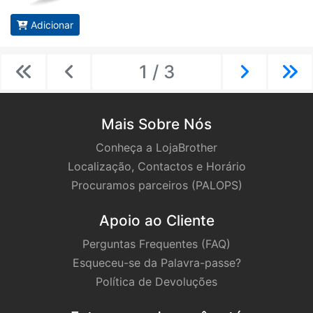
Adicionar
1 / 3
Previous
Previous
Next
Ne
Mais Sobre Nós
Conheça a LojaBrother
Localização, Contactos e Horário
Procuramos parceiros (PALOPS)
Apoio ao Cliente
Perguntas Frequentes (FAQ)
Esqueceu-se da Palavra-passe?
Política de Devoluções