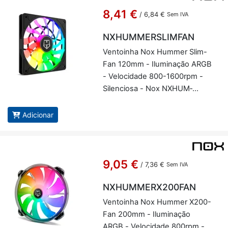
8,41 €
/
6,84 €
Sem IVA
NXHUMMERSLIMFAN
Ven­toinha Nox Hummer Slim-
Fan 120mm - Ilu­mi­nação ARGB
- Ve­lo­ci­dade 800-1600rpm -
Si­len­ciosa - Nox NXHUM­
MERS­LIMFAN
Adicionar
9,05 €
/
7,36 €
Sem IVA
NXHUMMERX200FAN
Ven­toinha Nox Hummer X200-
Fan 200mm - Ilu­mi­nação
ARGB - Ve­lo­ci­dade 800rpm -