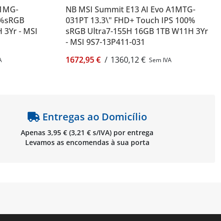
C1MG-
NB MSI Summit E13 AI Evo A1MTG-
0%sRGB
031PT 13.3\" FHD+ Touch IPS 100%
 3Yr - MSI
sRGB Ultra7-155H 16GB 1TB W11H 3Yr
- MSI 9S7-13P411-031
1672,95 €
/
1360,12 €
A
Sem IVA
Entregas ao Domicílio
Apenas 3,95 € (3,21 € s/IVA) por entrega
Levamos as encomendas à sua porta