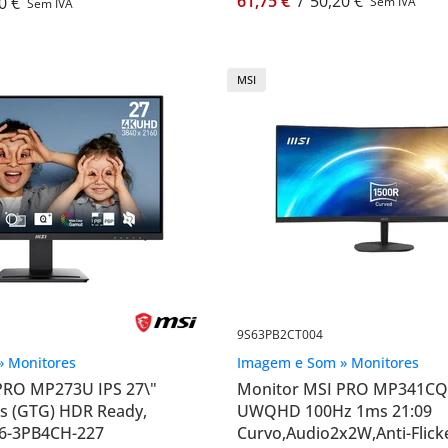
61,75 €
/
50,20 €
0 €
Sem IVA
Sem IVA
MSI
9S63PB2CT004
» Monitores
Imagem e Som » Monitores
PRO MP273U IPS 27\"
Monitor MSI PRO MP341CQ
 (GTG) HDR Ready,
UWQHD 100Hz 1ms 21:09
S6-3PB4CH-227
Curvo,Audio2x2W,Anti-Flick