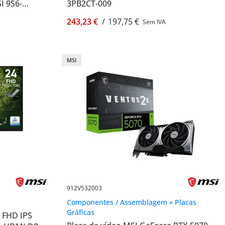
I 9S6-
3PB2CT-009
243,23 €
/
197,75 €
Sem IVA
MSI
912V532003
Componentes / Assemblagem » Placas
Gráficas
 FHD IPS