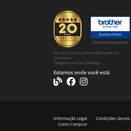
Parceiro Empresarial
Mais de 20 anos na área de distribuíção de
Informática
Obrigado pela sua Confiança
Estamos onde você está
Informação Legal
Condições Gerais
Como Comprar