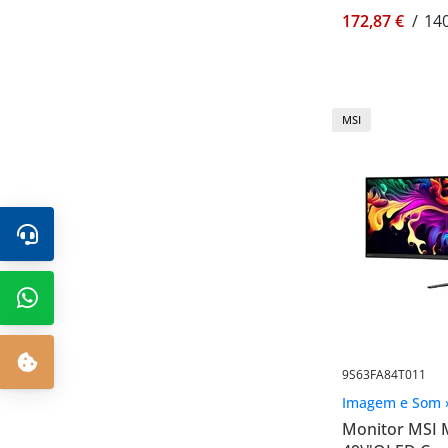
172,87 €
/
140
MSI
9S63FA84T011
Imagem e Som 
Monitor MSI