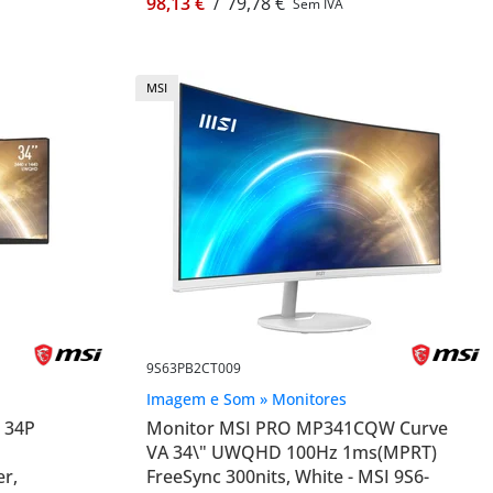
98,13 €
/
79,78 €
Sem IVA
MSI
9S63PB2CT009
Imagem e Som » Monitores
 34P
Monitor MSI PRO MP341CQW Curve
VA 34\" UWQHD 100Hz 1ms(MPRT)
er,
FreeSync 300nits, White - MSI 9S6-