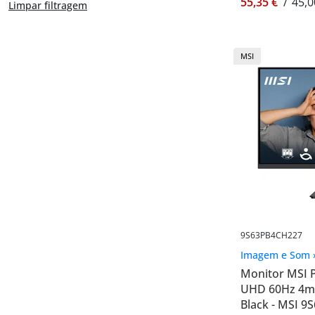
55,35 €
/
45,0
Limpar filtragem
MSI
9S63PB4CH227
Imagem e Som 
Monitor MSI 
UHD 60Hz 4ms
Black - MSI 9