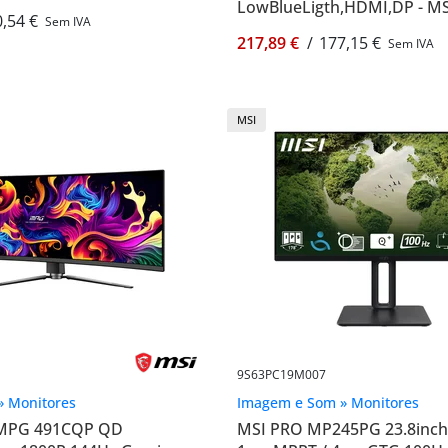
LowBlueLigth,HDMI,DP - MS
,54 €
Sem IVA
3PB2CT-004
217,89 €
/
177,15 €
Sem IVA
MSI
9S63PC19M007
» Monitores
Imagem e Som » Monitores
 MPG 491CQP QD
MSI PRO MP245PG 23.8inch