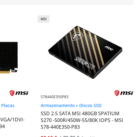
MSI
S78440E350P83
 Placas
Armazenamento » Discos SSD
SSD 2.5 SATA MSI 480GB SPATIUM
1VGA/1DVI-
S270 -500R/450W-55/80K IOPS - MSI
94
S78-440E350-P83