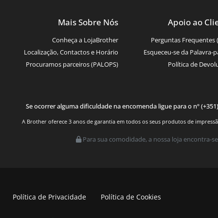
Mais Sobre Nós
Apoio ao Cli
Conheça a LojaBrother
Perguntas Frequentes 
Localização, Contactos e Horário
Esqueceu-se da Palavra-p
Procuramos parceiros (PALOPS)
Política de Devol
Se ocorrer alguma dificuldade na encomenda ligue para o nº (+351
A Brother oferece 3 anos de garantia em todos os seus produtos de impressão.
Para sua comodidade, a nossa loja encontra-se
Política de Privacidade
Política de Cookies