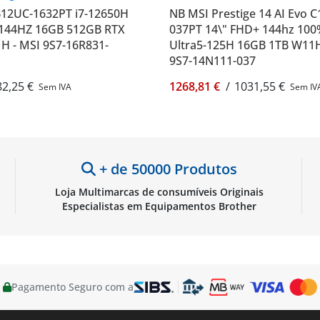
B12UC-1632PT i7-12650H
NB MSI Prestige 14 AI Evo 
 144HZ 16GB 512GB RTX
037PT 14\" FHD+ 144hz 10
H - MSI 9S7-16R831-
Ultra5-125H 16GB 1TB W11H
9S7-14N111-037
82,25 €
1268,81 €
/
1031,55 €
Sem IVA
Sem IV
+ de 50000 Produtos
Loja Multimarcas de consumíveis Originais
Especialistas em Equipamentos Brother
Pagamento Seguro com a