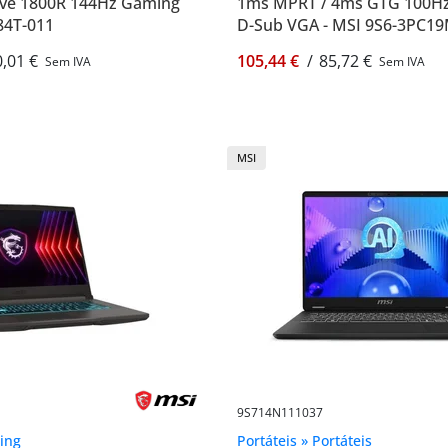
ve 1800R 144Hz Gaming
1ms MPRT / 4ms GTG 100H
84T-011
D-Sub VGA - MSI 9S6-3PC1
,01 €
105,44 €
/
85,72 €
Sem IVA
Sem IVA
MSI
9S714N111037
ing
Portáteis » Portáteis