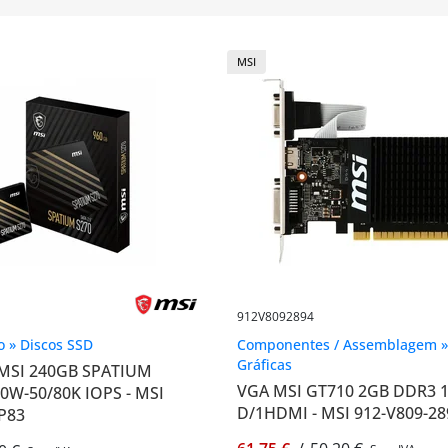
MSI
912V8092894
 » Discos SSD
Componentes / Assemblagem »
Gráficas
 MSI 240GB SPATIUM
VGA MSI GT710 2GB DDR3 
00W-50/80K IOPS - MSI
D/1HDMI - MSI 912-V809-28
P83