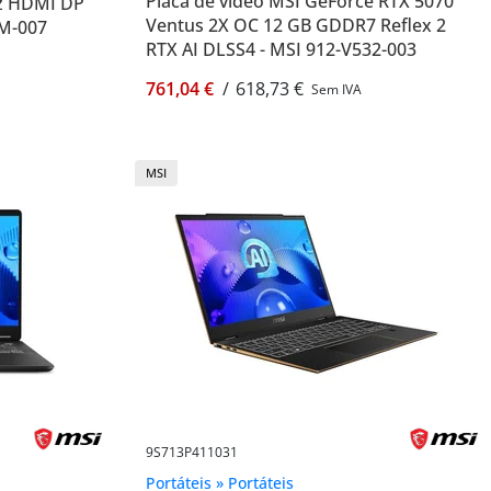
Placa de vídeo MSI GeForce RTX 5070
z HDMI DP
Ventus 2X OC 12 GB GDDR7 Reflex 2
9M-007
RTX AI DLSS4 - MSI 912-V532-003
761,04 €
/
618,73 €
Sem IVA
MSI
9S713P411031
Portáteis » Portáteis