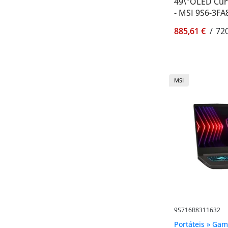
49\"OLED Cur
- MSI 9S6-3FA
885,61 €
/
720
MSI
9S716R8311632
Portáteis » Gam