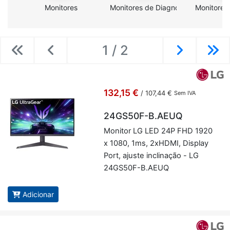
Monitores
Monitores de Diagnóstico e Cirurgia
Monitores
1 / 2
Previous
Previous
Next
Ne
132,15 €
/
107,44 €
Sem IVA
24GS50F-B.AEUQ
Mo­nitor LG LED 24P FHD 1920
x 1080, 1ms, 2xHDMI, Dis­play
Port, ajuste in­cli­nação - LG
24GS50F-B.AEUQ
Adicionar