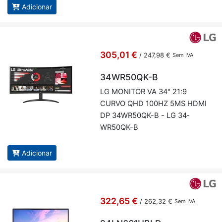
Adicionar
305,01 €
/
247,98 €
Sem IVA
34WR50QK-B
LG MO­NITOR VA 34" 21:9
CURVO QHD 100HZ 5MS HDMI
DP 34­WR50QK-B - LG 34­
WR50QK-B
Adicionar
322,65 €
/
262,32 €
Sem IVA