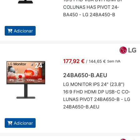
CO­LUNAS HAS PIVOT 24­
BA450 - LG 24­BA450-B
Adicionar
177,92 €
/
144,65 €
Sem IVA
24BA650-B.AEU
LG MO­NITOR IPS 24" (23.8")
16:9 FHD HDMI DP USB-C CO­
LUNAS PIVOT 24­BA650-B - LG
24­BA650-B.AEU
Adicionar