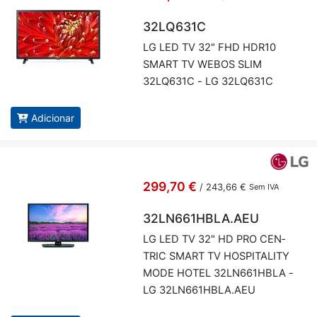
32LQ631C
LG LED TV 32" FHD HDR10
SMART TV WEBOS SLIM
32LQ631C - LG 32LQ631C
Adicionar
299,70 €
/
243,66 €
Sem IVA
32LN661HBLA.AEU
LG LED TV 32" HD PRO CEN­
TRIC SMART TV HOS­PI­TA­LITY
MODE HOTEL 32LN661HBLA -
LG 32LN661HBLA.AEU