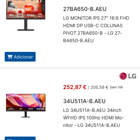
27BA650-B.AEU
LG MO­NITOR IPS 27" 16:9 FHD
HDMI DP USB-C CO­LUNAS
PIVOT 27­BA650-B - LG 27­
BA650-B.AEU
Adicionar
252,87 €
/
205,59 €
Sem IVA
34U511A-B.AEU
LG 34U511A-B.AEU 34inch
WFHD IPS 100Hz HDMI Mo­
nitor - LG 34U511A-B.AEU