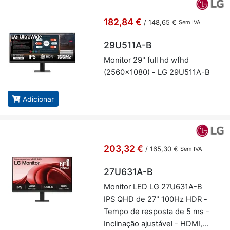
182,84 €
/
148,65 €
Sem IVA
29U511A-B
Mo­nitor 29" full hd wfhd
(2560x1080) - LG 29U511A-B
Adicionar
203,32 €
/
165,30 €
Sem IVA
27U631A-B
Mo­nitor LED LG 27U631A-B
IPS QHD de 27" 100Hz HDR -
Tempo de res­posta de 5 ms -
In­cli­nação ajus­tável - HDMI,