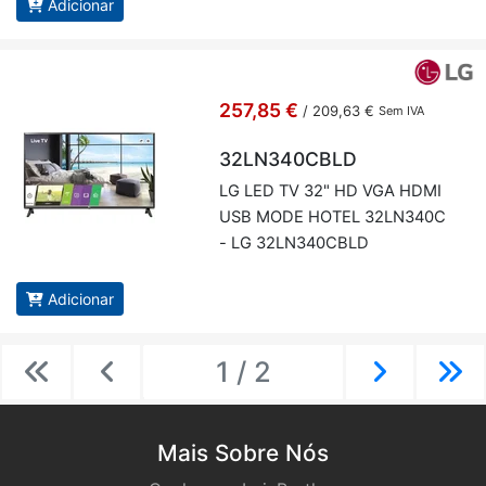
Adicionar
257,85 €
/
209,63 €
Sem IVA
32LN340CBLD
LG LED TV 32" HD VGA HDMI
USB MODE HOTEL 32LN340C
- LG 32LN340CBLD
Adicionar
1 / 2
Previous
Previous
Next
Ne
Mais Sobre Nós