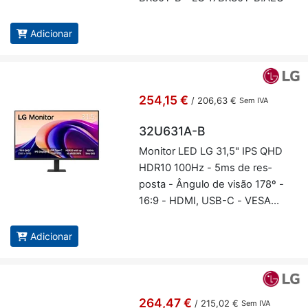
Adicionar
254,15 €
/
206,63 €
Sem IVA
32U631A-B
Mo­nitor LED LG 31,5" IPS QHD
HDR10 100Hz - 5ms de res­
posta - Ân­gulo de visão 178º -
16:9 - HDMI, USB-C - VESA
100x100mm - LG 32U631A-B
Adicionar
264,47 €
/
215,02 €
Sem IVA