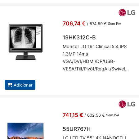
706,74 €
/
574,59 €
Sem IVA
19HK312C-B
Mo­nitor LG 19" Cli­nical 5:4 IPS
1.3MP 14ms
VGA/DVI/HDMI/DP/USB-
VESA/Tilt/Pivôt/Re­gAlt/Swivel-
STD WTY - LG 19HK312C-B
Adicionar
741,15 €
/
602,56 €
Sem IVA
55UR767H
LG LED TV 55" 4K NA­NO­CELL