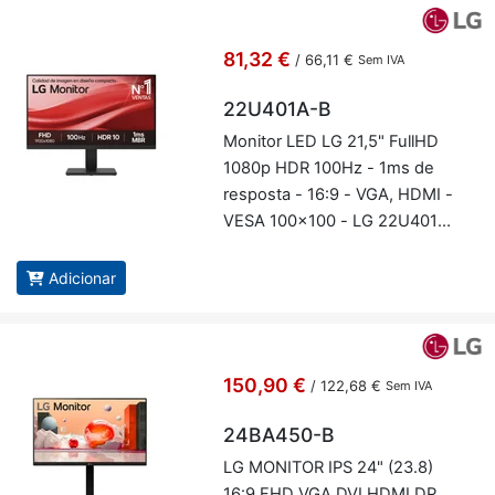
81,32 €
/
66,11 €
Sem IVA
22U401A-B
Mo­nitor LED LG 21,5" FullHD
1080p HDR 100Hz - 1ms de
res­posta - 16:9 - VGA, HDMI -
VESA 100x100 - LG 22U401A-
B
Adicionar
150,90 €
/
122,68 €
Sem IVA
24BA450-B
LG MO­NITOR IPS 24" (23.8)
16:9 FHD VGA DVI HDMI DP