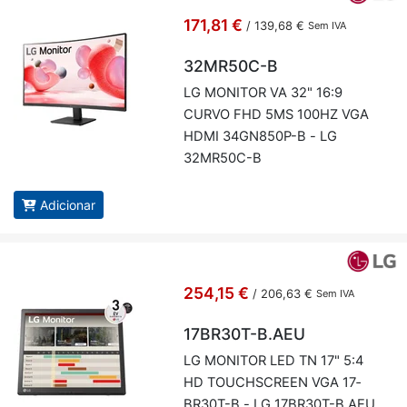
171,81 €
/
139,68 €
Sem IVA
32MR50C-B
LG MO­NITOR VA 32" 16:9
CURVO FHD 5MS 100HZ VGA
HDMI 34GN850P-B - LG
32MR50C-B
Adicionar
254,15 €
/
206,63 €
Sem IVA
17BR30T-B.AEU
LG MO­NITOR LED TN 17" 5:4
HD TOU­CHS­CREEN VGA 17­
BR30T-B - LG 17­BR30T-B.AEU