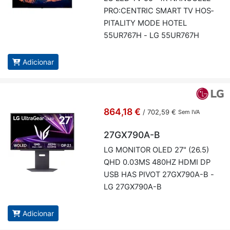
PRO:CEN­TRIC SMART TV HOS­
PI­TA­LITY MODE HOTEL
55UR767H - LG 55UR767H
Adicionar
864,18 €
/
702,59 €
Sem IVA
27GX790A-B
LG MO­NITOR OLED 27" (26.5)
QHD 0.03MS 480HZ HDMI DP
USB HAS PIVOT 27GX790A-B -
LG 27GX790A-B
Adicionar