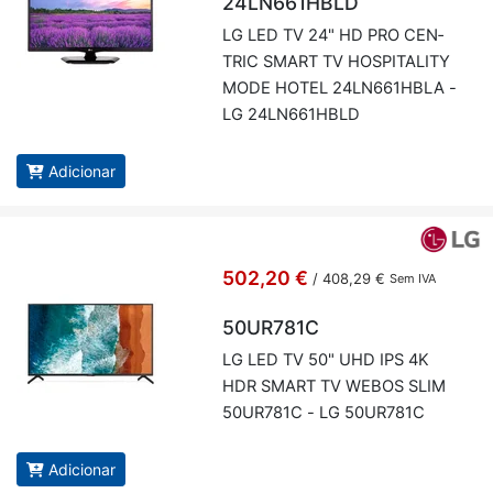
24LN661HBLD
LG LED TV 24" HD PRO CEN­
TRIC SMART TV HOS­PI­TA­LITY
MODE HOTEL 24LN661HBLA -
LG 24LN661HBLD
Adicionar
502,20 €
/
408,29 €
Sem IVA
50UR781C
LG LED TV 50" UHD IPS 4K
HDR SMART TV WEBOS SLIM
50UR781C - LG 50UR781C
Adicionar