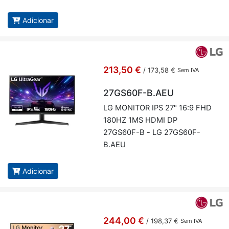
USB-C - VESA 100x100 - LG
27U631A-B
Adicionar
213,50 €
/
173,58 €
Sem IVA
27GS60F-B.AEU
LG MO­NITOR IPS 27" 16:9 FHD
180HZ 1MS HDMI DP
27GS60F-B - LG 27GS60F-
B.AEU
Adicionar
244,00 €
/
198,37 €
Sem IVA