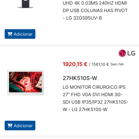
UHD 4K 0.03MS 240HZ HDMI
DP USB CO­LUNAS HAS PIVOT
- LG 32GS95UV-B
Adicionar
1920,15 €
/
1561,10 €
Sem IVA
27HK510S-W
LG MO­NITOR CI­RUR­GICO IPS
27" FHD VGA DVI HDMI 3G-
SDI USB IP35/IP32 27HK510S-
W - LG 27HK510S-W
Adicionar