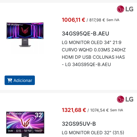
1006,11 €
/
817,98 €
Sem IVA
34GS95QE-B.AEU
LG MO­NITOR OLED 34" 21:9
CURVO WQHD 0.03MS 240HZ
HDMI DP USB CO­LUNAS HAS
- LG 34GS95QE-B.AEU
Adicionar
1321,68 €
/
1074,54 €
Sem IVA
32GS95UV-B
LG MO­NITOR OLED 32" (31.5)