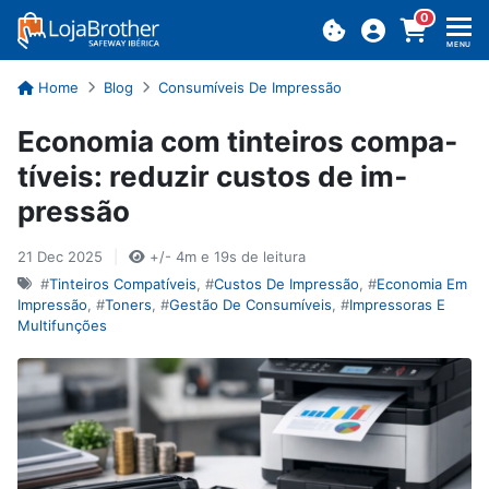
0
MENU
Home
Blog
Consumíveis De Impressão
Eco­nomia com tin­teiros com­pa­
tí­veis: re­duzir custos de im­
pressão
21 Dec 2025
|
+/- 4m e 19s de leitura
#
Tinteiros Compatíveis
, #
Custos De Impressão
, #
Economia Em
Impressão
, #
Toners
, #
Gestão De Consumíveis
, #
Impressoras E
Multifunções