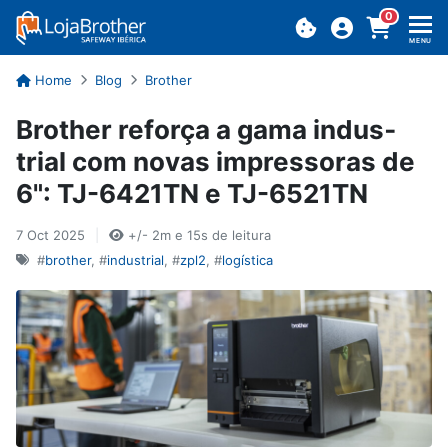
0
MENU
Home
Blog
Brother
Brother re­força a gama in­dus­
trial com novas im­pres­soras de
6": TJ-6421TN e TJ-6521TN
7 Oct 2025
|
+/- 2m e 15s de leitura
#
brother
, #
industrial
, #
zpl2
, #
logística