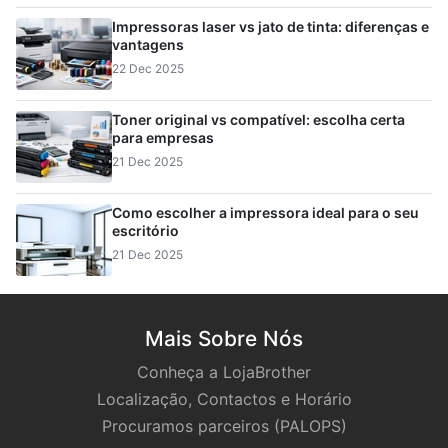
Impressoras laser vs jato de tinta: diferenças e
vantagens
22 Dec 2025
Toner original vs compatível: escolha certa
para empresas
21 Dec 2025
Como escolher a impressora ideal para o seu
escritório
21 Dec 2025
Mais Sobre Nós
Conheça a LojaBrother
Localização, Contactos e Horário
Procuramos parceiros (PALOPS)