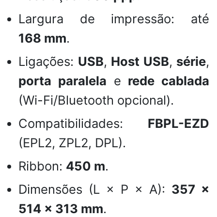
Largura de impressão: até
168 mm
.
Ligações:
USB
,
Host USB
,
série
,
porta paralela
e
rede cablada
(Wi-Fi/Bluetooth opcional).
Compatibilidades:
FBPL-EZD
(EPL2, ZPL2, DPL).
Ribbon:
450 m
.
Dimensões (L × P × A):
357 ×
514 × 313 mm
.