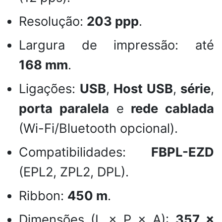
Resolução:
203 ppp
.
Largura de impressão: até
168 mm
.
Ligações:
USB
,
Host USB
,
série
,
porta paralela
e
rede cablada
(Wi-Fi/Bluetooth opcional).
Compatibilidades:
FBPL-EZD
(EPL2, ZPL2, DPL).
Ribbon:
450 m
.
Dimensões (L × P × A):
357 ×