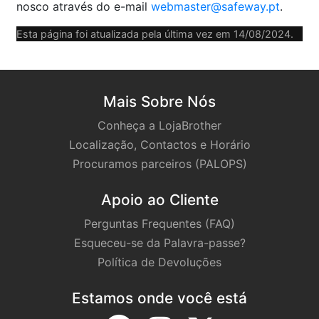
nosco através do e-mail
web­master@​safeway.​pt
.
Esta pá­gina foi atu­a­li­zada pela úl­tima vez em 14/08/2024.
Mais Sobre Nós
Conheça a LojaBrother
Localização, Contactos e Horário
Procuramos parceiros (PALOPS)
Apoio ao Cliente
Perguntas Frequentes (FAQ)
Esqueceu-se da Palavra-passe?
Política de Devoluções
Estamos onde você está