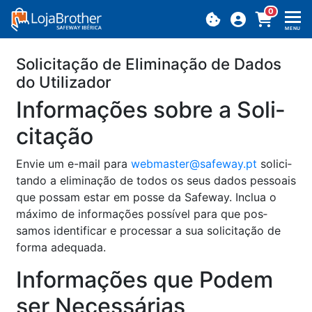
0
MENU
So­li­ci­tação de Eli­mi­nação de Dados
do Uti­li­zador
In­for­ma­ções sobre a So­li­
ci­tação
Envie um e-mail para
web­master@​safeway.​pt
so­li­ci­
tando a eli­mi­nação de todos os seus dados pes­soais
que possam estar em posse da Sa­feway. In­clua o
má­ximo de in­for­ma­ções pos­sível para que pos­
samos iden­ti­ficar e pro­cessar a sua so­li­ci­tação de
forma ade­quada.
In­for­ma­ções que Podem
ser Ne­ces­sá­rias