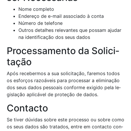
Nome com­pleto
En­de­reço de e-mail as­so­ciado à conta
Nú­mero de te­le­fone
Ou­tros de­ta­lhes re­le­vantes que possam ajudar
na iden­ti­fi­cação dos seus dados
Pro­ces­sa­mento da So­li­ci­
tação
Após re­ce­bermos a sua so­li­ci­tação, fa­remos todos
os es­forços ra­zoá­veis para pro­cessar a eli­mi­nação
dos seus dados pes­soais con­forme exi­gido pela le­
gis­lação apli­cável de pro­teção de dados.
Con­tacto
Se tiver dú­vidas sobre este pro­cesso ou sobre como
os seus dados são tra­tados, entre em con­tacto con­