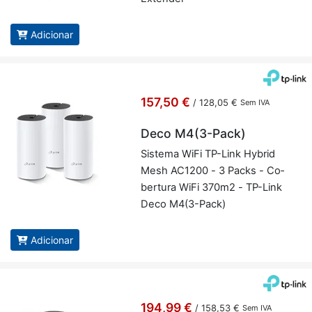
Adicionar
157,50 €
/
128,05 €
Sem IVA
Deco M4(3-Pack)
Sis­tema WiFi TP-Link Hy­brid
Mesh AC1200 - 3 Packs - Co­
ber­tura WiFi 370m2 - TP-Link
Deco M4(3-Pack)
Adicionar
194,99 €
/
158,53 €
Sem IVA