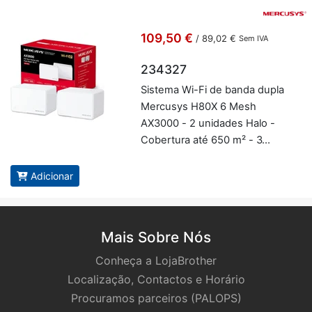
109,50 €
/
89,02 €
Sem IVA
234327
Sis­tema Wi-Fi de banda dupla
Mer­cusys H80X 6 Mesh
AX3000 - 2 uni­dades Halo -
Co­ber­tura até 650 m² - 3
portas Gi­gabit por uni­dade
Halo - Branco - Mer­cusys
Adicionar
234327
Mais Sobre Nós
Conheça a LojaBrother
Localização, Contactos e Horário
Procuramos parceiros (PALOPS)