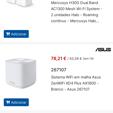
Mer­cusys H30G Dual Band
AC1300 Mesh Wi-Fi System -
2 uni­dades Halo - Ro­a­ming
con­tínuo - Mer­cusys Halo
H30G(2-pack)
Adicionar
78,21 €
/
63,59 €
Sem IVA
267107
Sis­tema WiFi em malha Asus
ZenWiFi XD4 Plus AX1800 -
Branco - Asus 267107
Adicionar