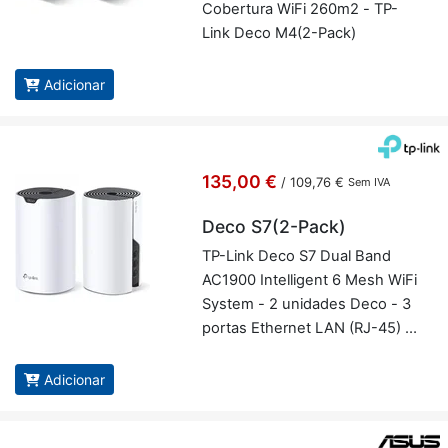
Co­ber­tura WiFi 260m2 - TP-
Link Deco M4(2-Pack)
Adicionar
135,00 €
/
109,76 €
Sem IVA
Deco S7(2-Pack)
TP-Link Deco S7 Dual Band
AC1900 In­tel­li­gent 6 Mesh WiFi
System - 2 uni­dades Deco - 3
portas Ethernet LAN (RJ-45) -
Tec­no­logia MU-MIMO - TP-
Link Deco S7(2-Pack)
Adicionar