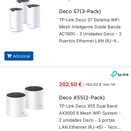
Deco S7(3-Pack)
TP-Link Deco S7 Sis­tema WiFi
Mesh In­te­li­gente Doble Banda
AC1900 - 3 Uni­dades Deco - 3
Pu­ertos Ethernet LAN (RJ-45)
- Tec­no­logia MU-MIMO - TP-
Link Deco S7(3-Pack)
Adicionar
202,50 €
/
164,63 €
Sem IVA
Deco X55(2-Pack)
TP-Link Deco X55 Dual Band
AX3000 6 Mesh WiFi System -
2 uni­dades Deco - 3 portas
LAN Ethernet (RJ-45) - Tec­no­