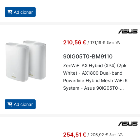
logia MU-MIMO - TP-Link
Deco X55(2-Pack)
Adicionar
210,56 €
/
171,19 €
Sem IVA
90IG05T0-BM9110
ZenWiFi AX Hy­brid (XP4) (2pk
White) - AX1800 Dual-band
Power­line Hy­brid Mesh WiFi 6
System - Asus 90IG05T0-
BM9110
Adicionar
254,51 €
/
206,92 €
Sem IVA