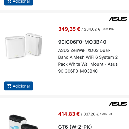
Adicionar
349,35 €
/
284,02 €
Sem IVA
90IG06F0-MO3B40
ASUS ZenWiFi XD6S Dual-
Band Ai­Mesh WiFi 6 System 2
Pack White Wall Mount - Asus
90IG06F0-MO3B40
Adicionar
414,83 €
/
337,26 €
Sem IVA
GT6 (W-2-PK)