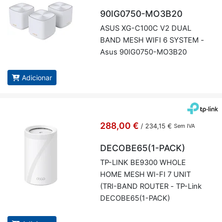
90IG0750-MO3B20
ASUS XG-C100C V2 DUAL
BAND MESH WIFI 6 SYSTEM -
Asus 90IG0750-MO3B20
Adicionar
288,00 €
/
234,15 €
Sem IVA
DECOBE65(1-PACK)
TP-LINK BE9300 WHOLE
HOME MESH WI-FI 7 UNIT
(TRI-BAND ROUTER - TP-Link
DE­CO­BE65(1-PACK)