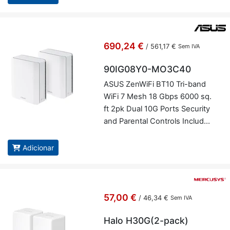
690,24 €
/
561,17 €
Sem IVA
90IG08Y0-MO3C40
ASUS ZenWiFi BT10 Tri-band
WiFi 7 Mesh 18 Gbps 6000 sq.​
ft 2pk Dual 10G Ports Se­cu­rity
and Pa­rental Con­trols In­cluded
- Asus 90IG08Y0-MO3C40
Adicionar
57,00 €
/
46,34 €
Sem IVA
Halo H30G(2-pack)