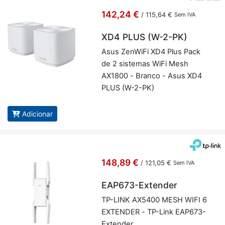
142,24 €
/
115,64 €
Sem IVA
XD4 PLUS (W-2-PK)
Asus ZenWiFi XD4 Plus Pack
de 2 sis­temas WiFi Mesh
AX1800 - Branco - Asus XD4
PLUS (W-2-PK)
Adicionar
148,89 €
/
121,05 €
Sem IVA
EAP673-Extender
TP-LINK AX5400 MESH WIFI 6
EX­TENDER - TP-Link EAP673-
Ex­tender