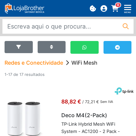
0
MENU
Redes e Conectividade
WiFi Mesh
1-17 de 17 resultados
88,82 €
/
72,21 €
Sem IVA
Deco M4(2-Pack)
TP-Link Hy­brid Mesh WiFi
System - AC1200 - 2 Pack -