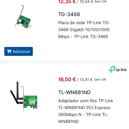
12,35 €
/
10,04 €
Sem IVA
TG-3468
Placa de rede TP-Link TG-
3468 Gi­gabit 10/100/1000
Mbps - TP-Link TG-3468
Adicionar
16,50 €
/
13,41 €
Sem IVA
TL-WN881ND
Adap­tador sem fios TP-Link
TL-WN881ND PCI Ex­press
300Mbps N - TP-Link TL-
WN881ND