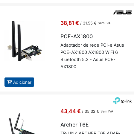
38,81 €
/
31,55 €
Sem IVA
PCE-AX1800
Adap­tador de rede PCI-e Asus
PCE-AX1800 AX1800 WiFi 6
Blu­e­tooth 5.2 - Asus PCE-
AX1800
Adicionar
43,44 €
/
35,32 €
Sem IVA
Archer T6E
TP-LINK AR­CHER T6E ADAP­