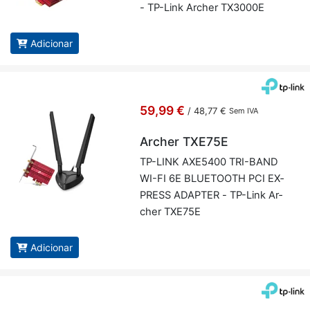
- TP-Link Ar­cher TX3000E
Adicionar
59,99 €
/
48,77 €
Sem IVA
Archer TXE75E
TP-LINK AXE5400 TRI-BAND
WI-FI 6E BLU­E­TOOTH PCI EX­
PRESS ADAPTER - TP-Link Ar­
cher TXE75E
Adicionar