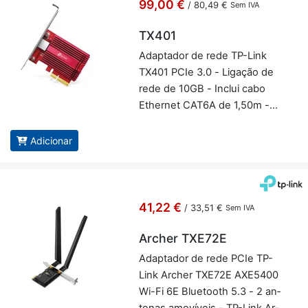
99,00 €
/
80,49 €
Sem IVA
TX401
Adap­tador de rede TP-Link
TX401 PCIe 3.0 - Li­gação de
rede de 10GB - In­clui cabo
Ethernet CAT6A de 1,50m -
TP-Link TX401
Adicionar
41,22 €
/
33,51 €
Sem IVA
Archer TXE72E
Adap­tador de rede PCIe TP-
Link Ar­cher TXE72E AXE5400
Wi-Fi 6E Blu­e­tooth 5.3 - 2 an­