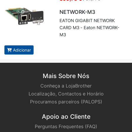
NETWORK-M3
EATON GI­GABIT NETWORK
CARD M3 - Eaton NETWORK-
M3
Adicionar
Mais Sobre Nós
Conheça a LojaBrother
Localização, Contactos e Horário
Procuramos parceiros (PALOPS)
Apoio ao Cliente
Perguntas Frequentes (FAQ)