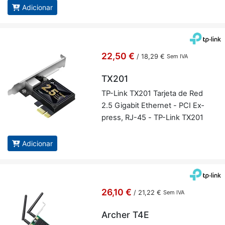
Adicionar
22,50 €
/
18,29 €
Sem IVA
TX201
TP-Link TX201 Tar­jeta de Red
2.5 Gi­gabit Ethernet - PCI Ex­
press, RJ-45 - TP-Link TX201
Adicionar
26,10 €
/
21,22 €
Sem IVA
Archer T4E