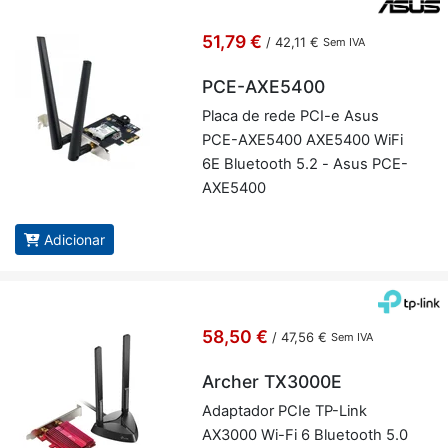
51,79 €
/
42,11 €
Sem IVA
PCE-AXE5400
Placa de rede PCI-e Asus
PCE-AXE5400 AXE5400 WiFi
6E Blu­e­tooth 5.2 - Asus PCE-
AXE5400
Adicionar
58,50 €
/
47,56 €
Sem IVA
Archer TX3000E
Adap­tador PCIe TP-Link
AX3000 Wi-Fi 6 Blu­e­tooth 5.0