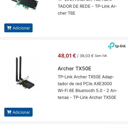
TADOR DE REDE - TP-Link Ar­
cher T6E
Adicionar
48,01 €
/
39,03 €
Sem IVA
Archer TX50E
TP-Link Ar­cher TX50E Adap­
tador de red PCIe AXE3000
Wi-Fi 6E Blu­e­tooth 5.0 - 2 An­
tenas - TP-Link Ar­cher TX50E
Adicionar