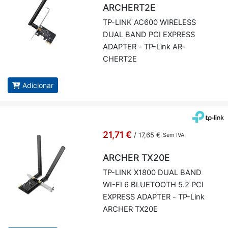
ARCHERT2E
TP-LINK AC600 WI­RE­LESS
DUAL BAND PCI EX­PRESS
ADAPTER - TP-Link AR­
CHERT2E
Adicionar
21,71 €
/
17,65 €
Sem IVA
ARCHER TX20E
TP-LINK X1800 DUAL BAND
WI-FI 6 BLU­E­TOOTH 5.2 PCI
EX­PRESS ADAPTER - TP-Link
AR­CHER TX20E