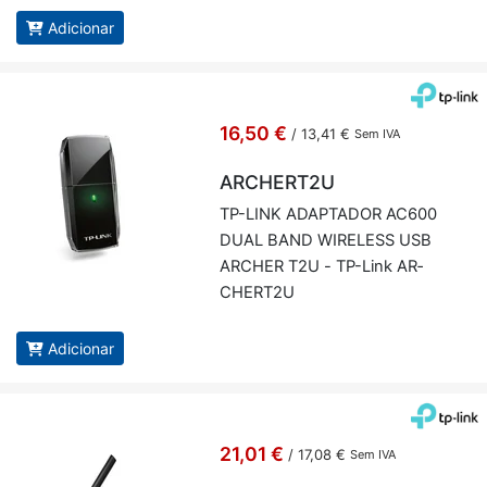
Adicionar
16,50 €
/
13,41 €
Sem IVA
ARCHERT2U
TP-LINK ADAP­TADOR AC600
DUAL BAND WI­RE­LESS USB
AR­CHER T2U - TP-Link AR­
CHERT2U
Adicionar
21,01 €
/
17,08 €
Sem IVA