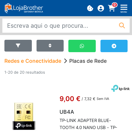
0
MENU
Redes e Conectividade
Placas de Rede
1-20 de 20 resultados
9,00 €
/
7,32 €
Sem IVA
UB4A
TP-LINK ADAPTER BLU­E­
TOOTH 4.0 NANO USB - TP-