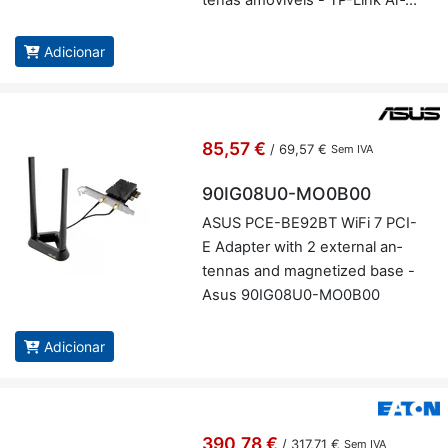
tenas amo­ví­veis - TP-Link Ar­
cher TXE72E
Adicionar
85,57 €
/
69,57 €
Sem IVA
90IG08U0-MO0B00
ASUS PCE-BE92BT WiFi 7 PCI-
E Adapter with 2 ex­ternal an­
tennas and mag­ne­tized base -
Asus 90IG08U0-MO0B00
Adicionar
390,78 €
/
317,71 €
Sem IVA