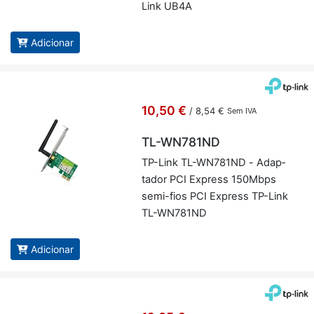
Link UB4A
Adicionar
10,50 €
/
8,54 €
Sem IVA
TL-WN781ND
TP-Link TL-WN781ND - Adap­
tador PCI Ex­press 150Mbps
semi-fios PCI Ex­press TP-Link
TL-WN781ND
Adicionar