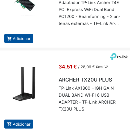
Adap­tador TP-Link Ar­cher T4E
PCI Ex­press WiFi Dual Band
AC1200 - Be­am­for­ming - 2 an­
tenas ex­ternas - TP-Link Ar­
cher T4E
Adicionar
34,51 €
/
28,06 €
Sem IVA
ARCHER TX20U PLUS
TP-Link AX1800 HIGH GAIN
DUAL BAND WI-FI 6 USB
ADAPTER - TP-Link AR­CHER
TX20U PLUS
Adicionar