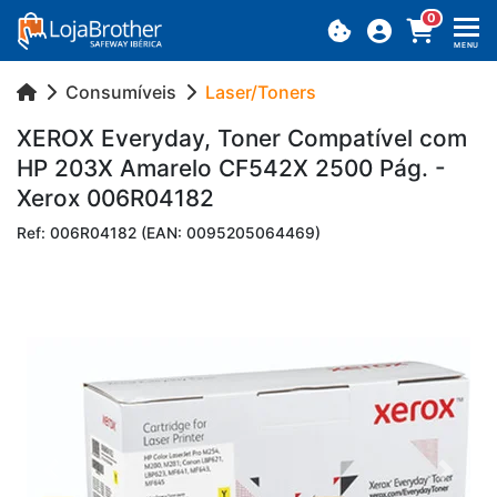
0
MENU
Consumíveis
Laser/Toners
XEROX Everyday, Toner Com­pa­tível com
HP 203X Ama­relo CF542X 2500 Pág. -
Xerox 006R04182
Ref: 006R04182 (EAN: 0095205064469)
Previous
Next