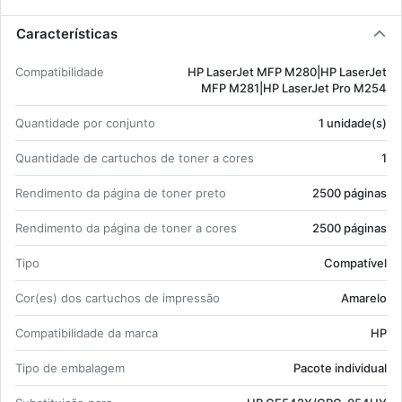
Características
Com­pa­ti­bi­li­dade
HP La­serJet MFP M280|HP La­serJet
MFP M281|HP La­serJet Pro M254
Quan­ti­dade por con­junto
1 uni­dade(s)
Quan­ti­dade de car­tu­chos de toner a cores
1
Ren­di­mento da pá­gina de toner preto
2500 pá­ginas
Ren­di­mento da pá­gina de toner a cores
2500 pá­ginas
Tipo
Com­pa­tível
Cor(es) dos car­tu­chos de im­pressão
Ama­relo
Com­pa­ti­bi­li­dade da marca
HP
Tipo de em­ba­lagem
Pa­cote in­di­vi­dual