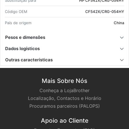
Subs­ti­tuição para
HP CF542X/CRG-054HY
Có­digo OEM
CF542X/CRG-054HY
País de origem
China
Pesos e dimensões
Dados logísticos
Outras características
Mais Sobre Nós
Conheça a LojaBrother
Localização, Contactos e Horário
Procuramos parceiros (PALOPS)
Apoio ao Cliente