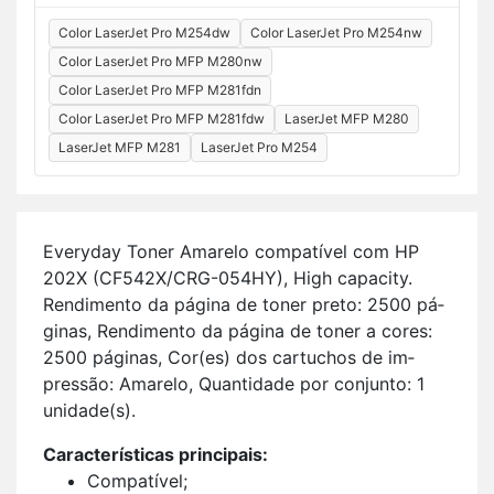
Color LaserJet Pro M254dw
Color LaserJet Pro M254nw
Color LaserJet Pro MFP M280nw
Color LaserJet Pro MFP M281fdn
Color LaserJet Pro MFP M281fdw
LaserJet MFP M280
LaserJet MFP M281
LaserJet Pro M254
Everyday Toner Ama­relo com­pa­tível com HP
202X (CF542X/CRG-054HY), High ca­pa­city.
Ren­di­mento da pá­gina de toner preto: 2500 pá­
ginas, Ren­di­mento da pá­gina de toner a cores:
2500 pá­ginas, Cor(es) dos car­tu­chos de im­
pressão: Ama­relo, Quan­ti­dade por con­junto: 1
uni­dade(s).
Ca­rac­te­rís­ticas prin­ci­pais:
Com­pa­tível;