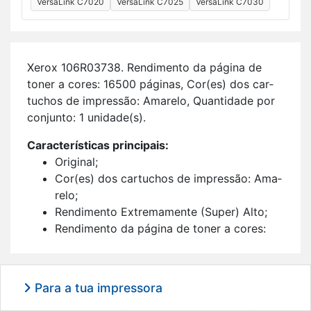
VersaLink C7020
VersaLink C7025
VersaLink C7030
Xerox 106R03738. Ren­di­mento da pá­gina de
toner a cores: 16500 pá­ginas, Cor(es) dos car­
tu­chos de im­pressão: Ama­relo, Quan­ti­dade por
con­junto: 1 uni­dade(s).
Ca­rac­te­rís­ticas prin­ci­pais:
Ori­ginal;
Cor(es) dos car­tu­chos de im­pressão: Ama­
relo;
Ren­di­mento Ex­tre­ma­mente (Super) Alto;
Ren­di­mento da pá­gina de toner a cores:
16500 pá­ginas;
Im­pressão a laser;
1 uni­dade(s).
Para a tua impressora