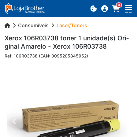
0
MENU
Consumíveis
Laser/Toners
Xerox 106R03738 toner 1 uni­dade(s) Ori­
ginal Ama­relo - Xerox 106R03738
Ref: 106R03738 (EAN: 0095205845952)
Previous
Next