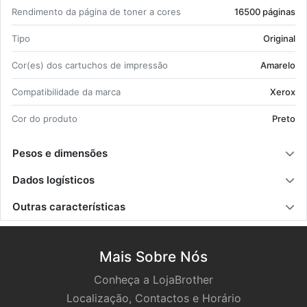
Ren­di­mento da pá­gina de toner a cores
16500 pá­ginas
Tipo
Ori­ginal
Cor(es) dos car­tu­chos de im­pressão
Ama­relo
Com­pa­ti­bi­li­dade da marca
Xerox
Cor do pro­duto
Preto
Pesos e dimensões
Dados logísticos
Outras características
Mais Sobre Nós
Conheça a LojaBrother
Localização, Contactos e Horário