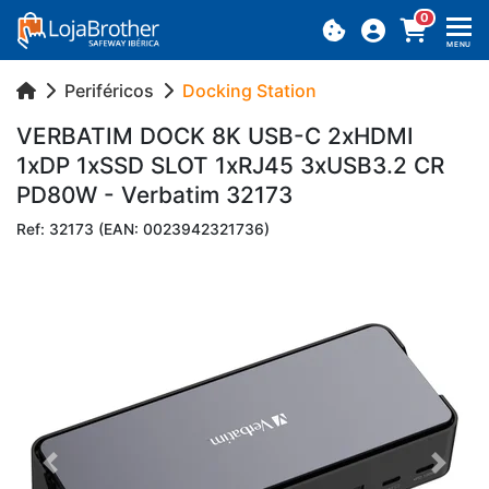
0
MENU
Periféricos
Docking Station
VER­BATIM DOCK 8K USB-C 2xHDMI
1xDP 1xSSD SLOT 1xRJ45 3xUSB3.2 CR
PD80W - Ver­batim 32173
Ref: 32173 (EAN: 0023942321736)
Previous
Next