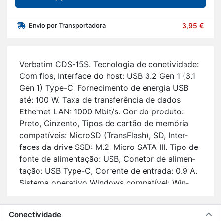
Envio por Transportadora
3,95 €
Ver­batim CDS-15S. Tec­no­logia de co­ne­ti­vi­dade:
Com fios, In­ter­face do host: USB 3.2 Gen 1 (3.1
Gen 1) Type-C, For­ne­ci­mento de energia USB
até: 100 W. Taxa de trans­fe­rência de dados
Ethernet LAN: 1000 Mbit/s. Cor do pro­duto:
Preto, Cin­zento, Tipos de cartão de me­mória
com­pa­tí­veis: Mi­croSD (Trans­Flash), SD, In­ter­
faces da drive SSD: M.2, Micro SATA III. Tipo de
fonte de ali­men­tação: USB, Co­netor de ali­men­
tação: USB Type-C, Cor­rente de en­trada: 0.9 A.
Sis­tema ope­ra­tivo Win­dows com­pa­tível: Win­
dows 10, Win­dows 11, Sis­tema ope­ra­tivo Mac
com­pa­tível: Mac OS X 10.2 Ja­guar, Mac OS X
Conectividade
10.3 Panther, Mac OS X 10.4 Tiger, Mac OS X