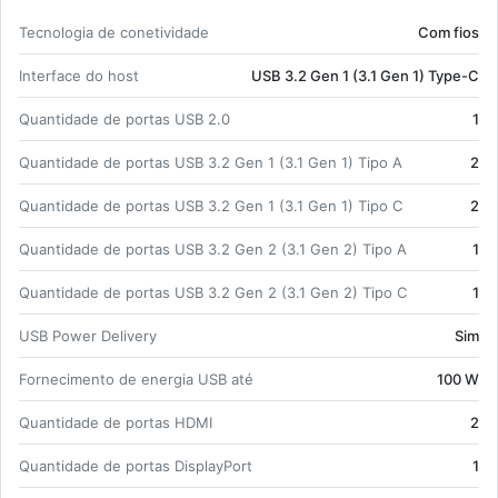
10.5 Le­o­pard, Mac OS X...
Tec­no­logia de co­ne­ti­vi­dade
Com fios
Ca­rac­te­rís­ticas prin­ci­pais:
In­ter­face do host
USB 3.2 Gen 1 (3.1 Gen 1) Type-C
Com fios;
In­ter­face do host: USB 3.2 Gen 1 (3.1 Gen
Quan­ti­dade de portas USB 2.0
1
1) Type-C;
Quan­ti­dade de portas USB 3.2 Gen 1 (3.1 Gen 1) Tipo A
2
USB Power De­li­very;
Ethernet LAN 1000 Mbit/s;
Quan­ti­dade de portas USB 3.2 Gen 1 (3.1 Gen 1) Tipo C
2
Mi­croSD (Trans­Flash), SD;
Quan­ti­dade de portas USB 3.2 Gen 2 (3.1 Gen 2) Tipo A
Slot para cabo de se­gu­rança;
1
Plug and Play.
Quan­ti­dade de portas USB 3.2 Gen 2 (3.1 Gen 2) Tipo C
1
USB Power De­li­very
Sim
For­ne­ci­mento de energia USB até
100 W
Quan­ti­dade de portas HDMI
2
Quan­ti­dade de portas Dis­play­Port
1