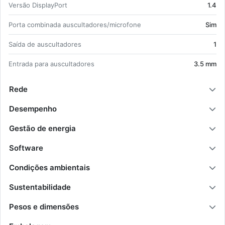
Versão Dis­play­Port
1.4
Porta com­bi­nada aus­cul­ta­dores/mi­cro­fone
Sim
Saída de aus­cul­ta­dores
1
En­trada para aus­cul­ta­dores
3.5 mm
Rede
Desempenho
Gestão de energia
Software
Condições ambientais
Sustentabilidade
Pesos e dimensões