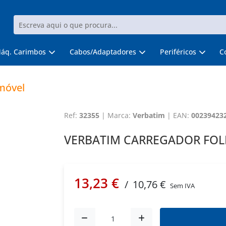
áq. Carimbos
Cabos/Adaptadores
Periféricos
C
móvel
Ref:
32355
|
Marca:
Verbatim
|
EAN:
00239423
VERBATIM CARREGADOR FOLD 
13,23 €
/
10,76 €
Sem IVA