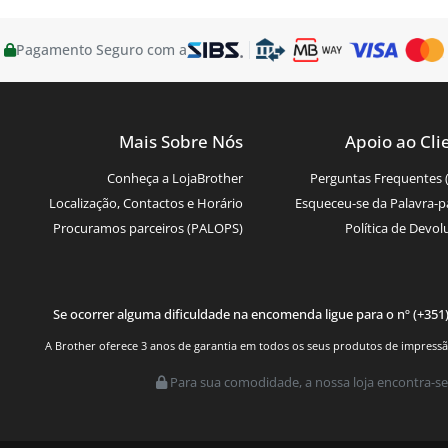
Pagamento Seguro com a
Mais Sobre Nós
Apoio ao Cli
Conheça a LojaBrother
Perguntas Frequentes 
Localização, Contactos e Horário
Esqueceu-se da Palavra-p
Procuramos parceiros (PALOPS)
Política de Devol
Se ocorrer alguma dificuldade na encomenda ligue para o nº (+351
A Brother oferece 3 anos de garantia em todos os seus produtos de impressão.
Para sua comodidade, a nossa loja encontra-se