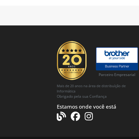
Parceiro Empresarial
Mais de 20 anos na área de distribuíção de
Informática
Obrigado pela sua Confiança
Estamos onde você está