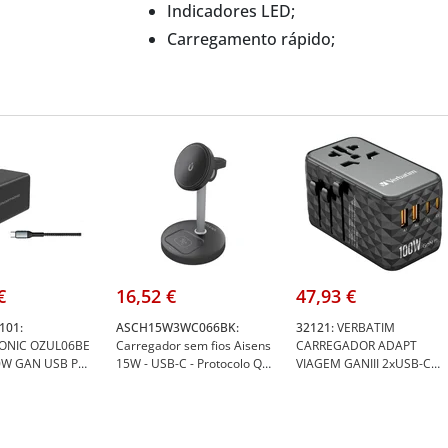
Indicadores LED;
Carregamento rápido;
100 - 240 V 50/60 Hz 65 W Tensão de 
€
16,52 €
47,93 €
101:
ASCH15W3WC066BK:
32121:
VERBATIM
ONIC OZUL06BE
Carregador sem fios Aisens
CARREGADOR ADAPT
0W GAN USB PD
15W - USB-C - Protocolo Qi2
VIAGEM GANIII 2xUSB-C
ITH USB-C -
- Telemóvel, Apple Watch e
2xUSB-A PD100W -
ic
auscultadores - Proteção
Verbatim 32121
101
contra sobretensão,
sobretemperatura e