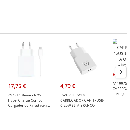
saída máxima: 20 V.
6,09 €
A1100755:
17,75 €
4,79 €
CARREGAD
C PD3,0 1
297512:
Xiaomi 67W
EW1310:
EWENT
PRETO - A
HyperCharge Combo
CARREGADOR GAN 1xUSB-
Cargador de Pared para
C 20W SLIM BRANCO -
Smartphone USB-A 67W +
Ewent EW1310
Cable - Identificacion
Inteligente de Dispositivos -
Color Blanco - Xiaomi