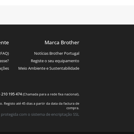
ente
Marca Brother
(FAQ)
Notícias Brother Portugal
asse?
Registe o seu equipamento
uções
Meio Ambiente e Sustentabilidade
) 210 195 474
.
(Chamada para a rede fixa nacional)
 Registo até 45 dias a partir da data da factura de
compra.
 protegida com o sistema de encriptação SSL