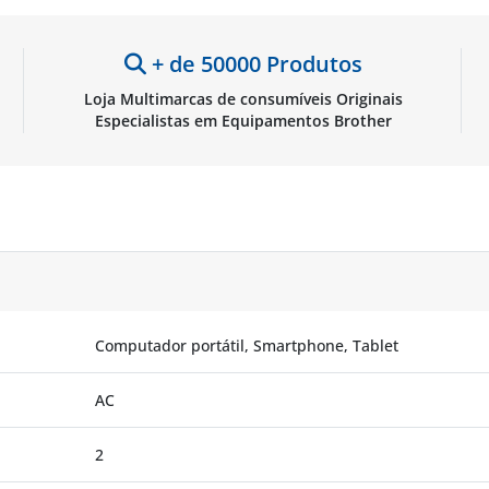
sobrecorrente - Cor preta -
Aisens ASCH-15W3WC066-
BK
+ de 50000 Produtos
Loja Multimarcas de consumíveis Originais
Especialistas em Equipamentos Brother
Computador portátil, Smartphone, Tablet
AC
2