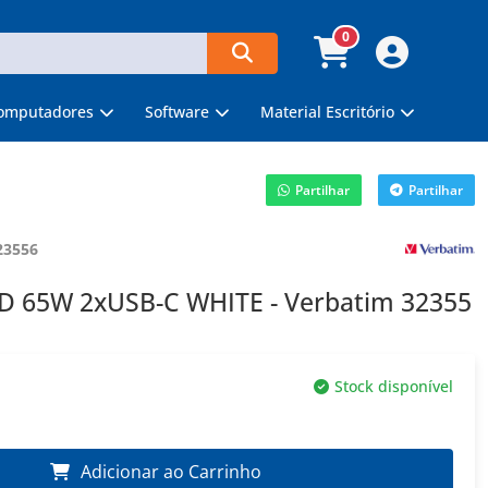
0
omputadores
Software
Material Escritório
Partilhar
Partilhar
23556
65W 2xUSB-C WHITE - Verbatim 32355
Stock disponível
Adicionar ao Carrinho