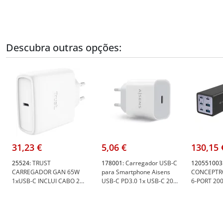
Descubra outras opções:
31,23 €
5,06 €
130,15 
25524:
TRUST
178001:
Carregador USB-C
120551003
CARREGADOR GAN 65W
para Smartphone Aisens
CONCEPTR
1xUSB-C INCLUI CABO 2
USB-C PD3.0 1x USB-C 20W
6-PORT 20
MT BRANCO - Trust 25524
- Aisens 178001
CHARGER W
Conceptron
120551003