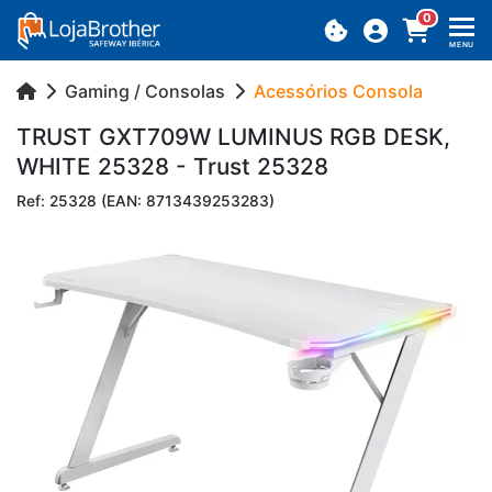
0
MENU
Gaming / Consolas
Acessórios Consola
TRUST GXT709W LU­MINUS RGB DESK,
WHITE 25328 - Trust 25328
Ref: 25328 (EAN: 8713439253283)
Previous
Next