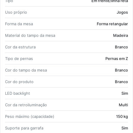
Tipo
Em frente/linha reta
Branco.
Uso pró­prio
Jogos
Forma da mesa
Forma re­tan­gular
Ma­te­rial do tampo da mesa
Ma­deira
Cor da es­tru­tura
Branco
Tipo de pernas
Pernas em Z
Cor do tampo da mesa
Branco
Cor do pro­duto
Branco
LED bac­klight
Sim
Cor da re­troi­lu­mi­nação
Multi
Peso má­ximo (ca­pa­ci­dade)
150 kg
Su­porte para gar­rafa
Sim