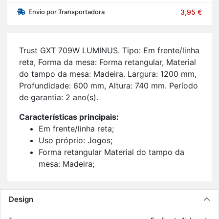
Envio por Transportadora
3,95 €
Trust GXT 709W LU­MINUS. Tipo: Em frente/linha
reta, Forma da mesa: Forma re­tan­gular, Ma­te­rial
do tampo da mesa: Ma­deira. Lar­gura: 1200 mm,
Pro­fun­di­dade: 600 mm, Al­tura: 740 mm. Pe­ríodo
de ga­rantia: 2 ano(s).
Ca­rac­te­rís­ticas prin­ci­pais:
Em frente/linha reta;
Uso pró­prio: Jogos;
Forma re­tan­gular Ma­te­rial do tampo da
mesa: Ma­deira;
Pernas em Z;
Gestão me­lho­rada de cabos Su­porte para
gar­rafa;
Design
Peso má­ximo (ca­pa­ci­dade): 150 kg;