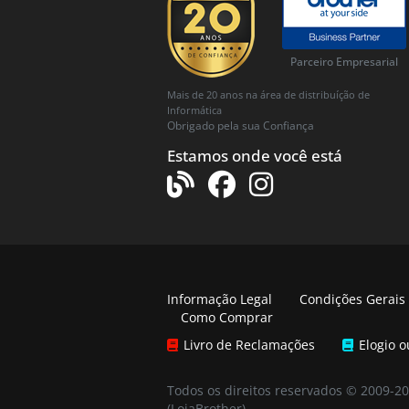
Parceiro Empresarial
Mais de 20 anos na área de distribuíção de
Informática
Obrigado pela sua Confiança
Estamos onde você está
Informação Legal
Condições Gerais
Como Comprar
Livro de Reclamações
Elogio 
Todos os direitos reservados © 2009-2
(LojaBrother)