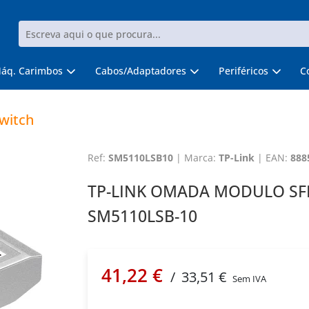
áq. Carimbos
Cabos/Adaptadores
Periféricos
C
witch
Ref:
SM5110LSB10
|
Marca:
TP-Link
|
EAN:
888
TP-LINK OMADA MODULO SFP+
SM5110LSB-10
41,22 €
/
33,51 €
Sem IVA