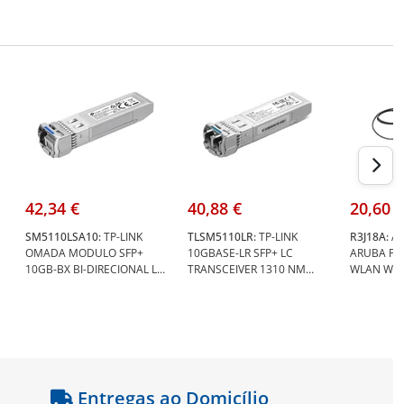
42,34 €
40,88 €
20,60 €
SM5110LSA10:
TP-LINK
TLSM5110LR:
TP-LINK
R3J18A:
AR
OMADA MODULO SFP+
10GBASE-LR SFP+ LC
ARUBA PO
10GB-BX BI-DIRECIONAL LC
TRANSCEIVER 1310 NM
WLAN WLAN
- TP-Link SM5110LSA-10
SINGLE-MODE LC DUPLEX
R3J18A
CONNECTOR - TP-Link TL-
SM5110-LR
Entregas ao Domicílio