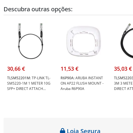
Descubra outras opções:
30,66 €
11,53 €
35,03 €
TLSM52201M:
TP-LINK TL-
R6P90A:
ARUBA INSTANT
TLSM5220
SM5220-1M 1 METER 10G
ON AP22 FLUSH MOUNT -
3M 3 METE
SFP+ DIRECT ATTACH
Aruba R6P90A
DIRECT AT
CABLE - TP-Link TL-
TP-Link TL
SM5220-1M
Loja Segura