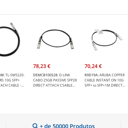
78,23 €
70,24 €
3M:
TL-SM5220-
DEMCB100S28:
D-LINK
R9D19A:
ARUBA COPPER
RS 10G SFP+
CABO 25GB PASSIVE SFP28
CABLE INSTANT ON 10G
TACH CABLE -
DIRECT ATTACH CSABLE
SFP+ to SFP+1M DIRECT
-SM5220-3M
1MT - D-Link DEM-
ATTACH - Aruba R9D19A
CB100S28
+ de 50000 Produtos