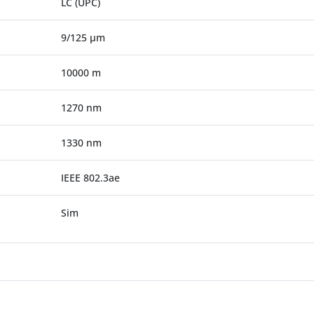
LC (UPC)
9/125 µm
10000 m
1270 nm
1330 nm
IEEE 802.3ae
Sim