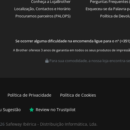
Conheça a LojaBrother
Perguntas Frequentes 
Localização, Contactos e Horário
Esqueceu-se da Palavra-p
Procuramos parceiros (PALOPS)
Política de Devol
Se ocorrer alguma dificuldade na encomenda ligue para o nº (+351
A Brother oferece 3 anos de garantia em todos os seus produtos de impressão.
Para sua comodidade, a nossa loja encontra-se
Política de Privacidade
Política de Cookies
ou Sugestão
Review no Trustpilot
026
Safeway Ibérica - Distribuição Informática, Lda.