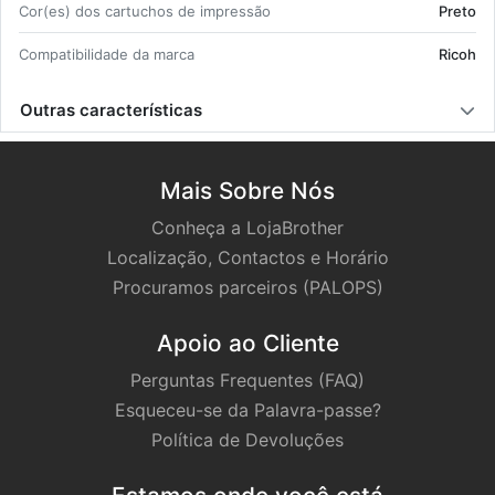
Cor(es) dos car­tu­chos de im­pressão
Preto
Com­pa­ti­bi­li­dade da marca
Ricoh
Outras características
Mais Sobre Nós
Conheça a LojaBrother
Localização, Contactos e Horário
Procuramos parceiros (PALOPS)
Apoio ao Cliente
Perguntas Frequentes (FAQ)
Esqueceu-se da Palavra-passe?
Política de Devoluções