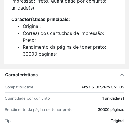
im­pressão: Preto, Quan­ti­dade por con­junto: 1
uni­dade(s).
Ca­rac­te­rís­ticas prin­ci­pais:
Ori­ginal;
Cor(es) dos car­tu­chos de im­pressão:
Preto;
Ren­di­mento da pá­gina de toner preto:
30000 pá­ginas;
Im­pressão a laser;
1 uni­dade(s).
Características
Com­pa­ti­bi­li­dade
Pro C5100S/Pro C5110S
Quan­ti­dade por con­junto
1 uni­dade(s)
Ren­di­mento da pá­gina de toner preto
30000 pá­ginas
Tipo
Ori­ginal