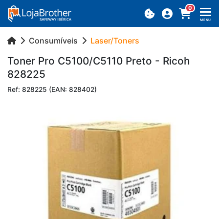
0
MENU
Consumíveis
Laser/Toners
Toner Pro C5100/C5110 Preto - Ricoh
828225
Ref: 828225 (EAN: 828402)
Previous
Next