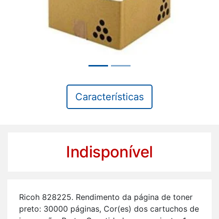
Características
Indisponível
Ricoh 828225. Ren­di­mento da pá­gina de toner
preto: 30000 pá­ginas, Cor(es) dos car­tu­chos de