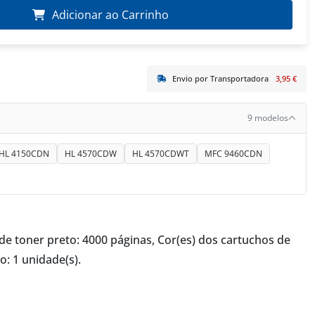
Adicionar ao Carrinho
Envio por Transportadora
3,95 €
9 modelos
HL 4150CDN
HL 4570CDW
HL 4570CDWT
MFC 9460CDN
e toner preto: 4000 páginas, Cor(es) dos cartuchos de
: 1 unidade(s).