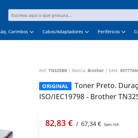
áq. Carimbos
Cabos/Adaptadores
Periféricos
C
Ref:
TN325BK
|
Marca:
Brother
|
EAN:
4977766
Toner Preto. Duraç
ORIGINAL
ISO/IEC19798 - Brother TN32
82,83 €
/
67,34 €
Sem IVA