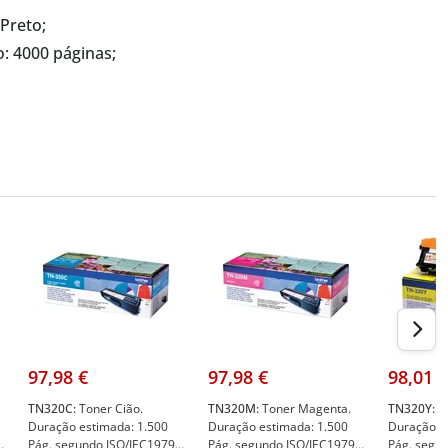
Preto;
: 4000 páginas;
97,98 €
97,98 €
98,01 €
TN320C:
Toner Cião.
TN320M:
Toner Magenta.
TN320Y:
To
Duração estimada: 1.500
Duração estimada: 1.500
Duração e
8
Pág. segundo ISO/IEC19798
Pág. segundo ISO/IEC19798
Pág. segu