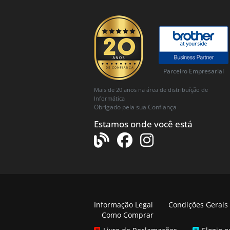
Parceiro Empresarial
Mais de 20 anos na área de distribuíção de
Informática
Obrigado pela sua Confiança
Estamos onde você está
Informação Legal
Condições Gerais
Como Comprar