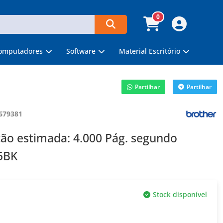
0
omputadores
Software
Material Escritório
Partilhar
Partilhar
679381
ão estimada: 4.000 Pág. segundo
5BK
Stock disponível