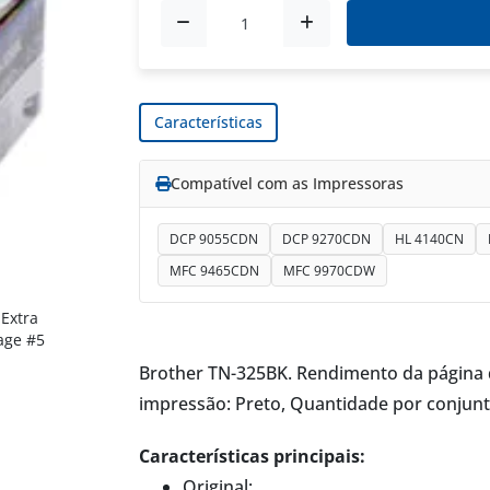
Características
Compatível com as Impressoras
DCP 9055CDN
DCP 9270CDN
HL 4140CN
MFC 9465CDN
MFC 9970CDW
Brother TN-325BK. Rendimento da página d
impressão: Preto, Quantidade por conjunto
Características principais:
Original;