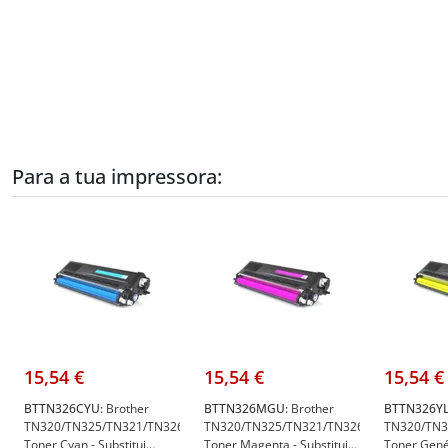
Para a tua impressora:
15,54 €
15,54 €
15,54 €
BTTN326CYU:
Brother
BTTN326MGU:
Brother
BTTN326YL
TN320/TN325/TN321/TN326/TN329
TN320/TN325/TN321/TN326/TN329
TN320/TN3
Toner Cyan - Substitui
Toner Magenta - Substitui
Toner Gené