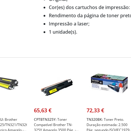
Cor(es) dos cartuchos de impressão: 
Rendimento da página de toner preto
Impressão a laser;
1 unidade(s).
65,63 €
72,33 €
U:
Brother
CPTBTN325Y:
Toner
TN320BK:
Toner Preto.
25/TN321/TN326/TN329
Compatível Brother TN-
Duração estimada: 2.500
rico Amarelo -
325Y Amarelo 3500 Pág. -
Pág. segundo ISO/IEC1979