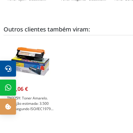
TN320C/TN325C/TN321C/TN326C/TN329C
TN320M/TN325M/TN321M/TN326M/TN32
Substitui
- BT-TN326CY(U)
- BT-TN326MG(U)
TN320Y/TN
- BT-TN326
Outros clientes também viram:
173,06 €
TN325Y:
Toner Amarelo.
Duração estimada: 3.500
Pág. segundo ISO/IEC19798
- Brother TN325Y